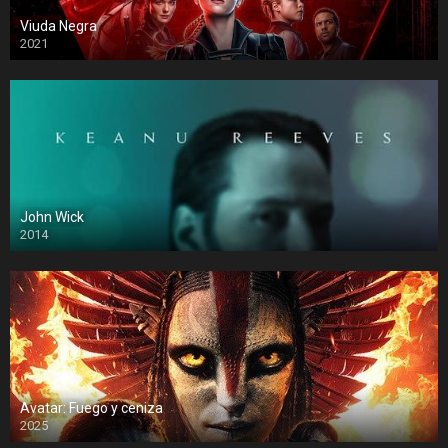
Viuda Negra
2021
John Wick
2014
Avatar: Fuego y ceniza
2025