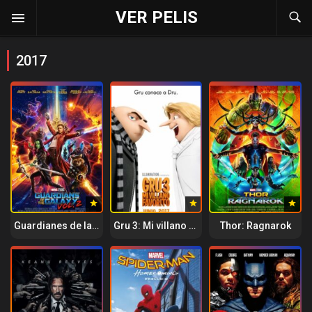
VER PELIS
2017
Guardianes de la Galaxia Vol. 2
Gru 3: Mi villano favorito
Thor: Ragnarok