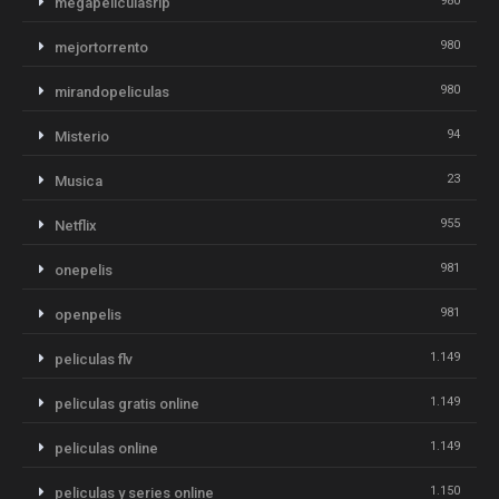
980
megapeliculasrip
980
mejortorrento
980
mirandopeliculas
94
Misterio
23
Musica
955
Netflix
981
onepelis
981
openpelis
1.149
peliculas flv
1.149
peliculas gratis online
1.149
peliculas online
1.150
peliculas y series online