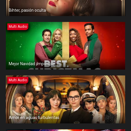
Bihter, pasión oculta
Multi Audio
Mejor Navidad ¡Imposible!
Multi Audio
Amor en aguas turbulentas