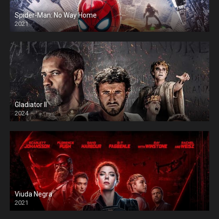
Spider-Man: No Way Home
2021
Gladiator II
2024
Viuda Negra
2021