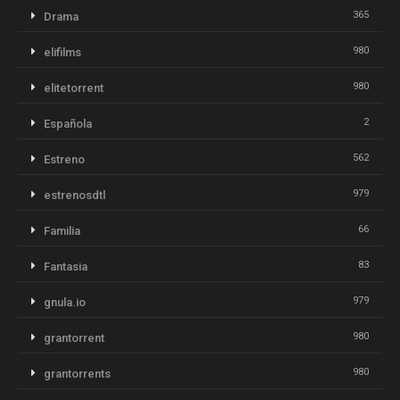
365
Drama
980
elifilms
980
elitetorrent
2
Española
562
Estreno
979
estrenosdtl
66
Familia
83
Fantasia
979
gnula.io
980
grantorrent
980
grantorrents