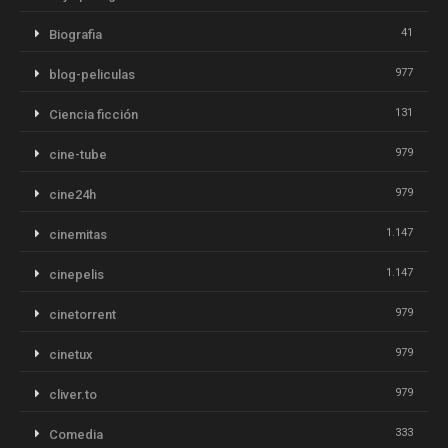
41
Biografia
977
blog-peliculas
131
Ciencia ficción
979
cine-tube
979
cine24h
1.147
cinemitas
1.147
cinepelis
979
cinetorrent
979
cinetux
979
cliver.to
333
Comedia