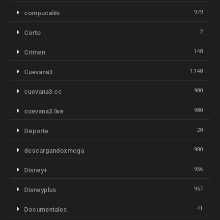
979
compucalitv
2
Corto
148
Crimen
1.148
Cuevana3
980
cuevana3.cc
980
cuevana3.live
28
Deporte
980
descargandoxmega
956
Disney+
957
Disneyplus
41
Documentales