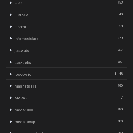
953
HBO
40
Historia
153
Horror
979
infomaniakos
957
justwatch
957
Las-pelis
1.148
locopelis
980
magnetpelis
7
MARVEL
980
mega1080
980
mega1080p