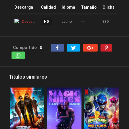
peliculas y series online
Descarga
Calidad
Idioma
Tamaño
Clicks
peliculas-dvdrip
peliculas1mega
Descarga
Latino
----
339
HD
peliculasaudiolatino
Peliculasflv
pelis
Compartido
0
pelis gratis
pelis-123
pelis24
pelis28
pelisgratishd
pelislatino
Títulos similares
pelismart
pelispanda
pelisplus.me
pelispop
pelistorrent
PoseidonHD
Rakuten
recpelis
reinventorrent
repelis
repelis plus
repelis24