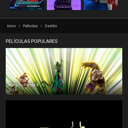
repelisgo
repelisplus
rexpelis
torrentlatino2
ver peliculas
verpeliculasultra
Inicio
Películas
Daddio
vvpelis
yestorrent
PELÍCULAS POPULARES
Kung Fu Panda 4
2024