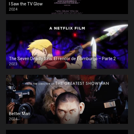
I Saw the TV Glow
2024
The Seven Deadly Sins: El rencor de Edimburgo – Parte 2
2023
Better Man
2024