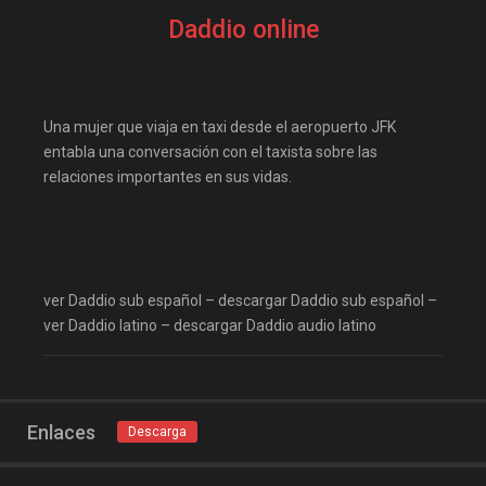
elifilms
elitetorrent
Daddio online
estrenosdtl
gnula.io
grantorrent
grantorrents
HBO
infomaniakos
Una mujer que viaja en taxi desde el aeropuerto JFK
justwatch
Las-pelis
entabla una conversación con el taxista sobre las
relaciones importantes en sus vidas.
locopelis
magnetpelis
mega1080
mega1080p
megapeliculasrip
mejortorrento
ver Daddio sub español – descargar Daddio sub español –
mirandopeliculas
Netflix
ver Daddio latino – descargar Daddio audio latino
onepelis
openpelis
peliculas flv
peliculas gratis online
Enlaces
Descarga
peliculas online