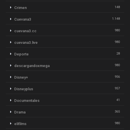
148
Crimen
1.148
Cuevana3
980
cuevana3.cc
980
cuevana3.live
28
Deporte
980
descargandoxmega
956
Disney+
957
Disneyplus
41
Documentales
365
Drama
980
elifilms