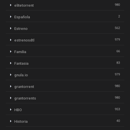
980
elitetorrent
2
Española
562
Estreno
979
estrenosdtl
66
Familia
83
Fantasia
979
gnula.io
980
grantorrent
980
grantorrents
953
HBO
40
Historia