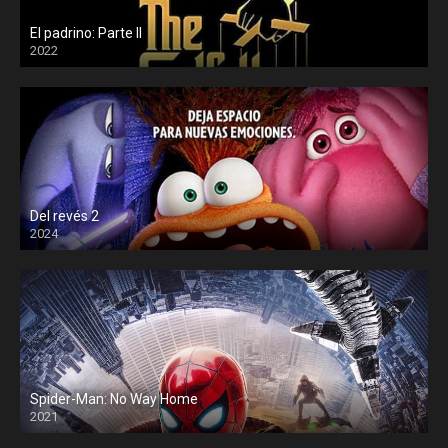
El padrino: Parte II
2022
Del revés 2
2024
Spider-Man: No Way Home
2021