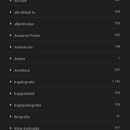
347
Acción
978
allcalidad.la
978
allpeliculas
956
Amazon Prime
108
Animación
1
Anime
247
Aventura
1.146
bajalogratis
978
bajapelishd
978
bajarpelisgratis
41
Biografia
977
blog-peliculas