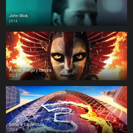
John Wick
2014
Avatar: Fuego y ceniza
2025
Sonic 3: La película
2024