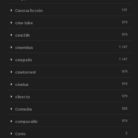
131
Ciencia ficción
979
cine-tube
979
cine24h
1.147
cinemitas
1.147
cinepelis
979
cinetorrent
979
cinetux
979
cliver.to
333
Comedia
979
compucalitv
2
Corto