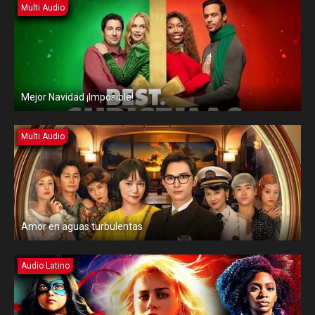
Multi Audio
Mejor Navidad ¡Imposible!
Multi Audio
Amor en aguas turbulentas
Audio Latino