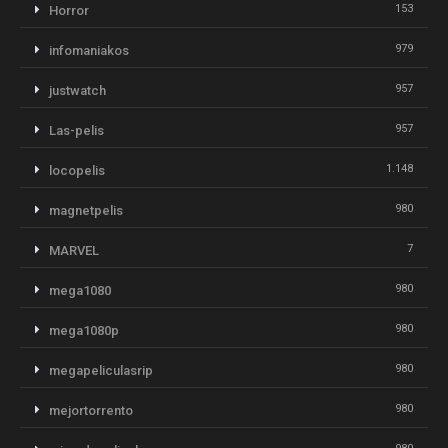
153
Horror
979
infomaniakos
957
justwatch
957
Las-pelis
1.148
locopelis
980
magnetpelis
7
MARVEL
980
mega1080
980
mega1080p
980
megapeliculasrip
980
mejortorrento