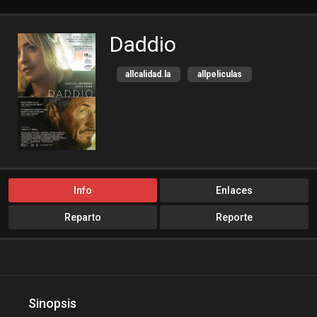
Daddio
allcalidad.la
allpeliculas
Amazon Prime
bajalogratis
bajapelishd
bajarpelisgratis
blog-peliculas
cine-tube
cine24h
cinemitas
cinepelis
cinetorrent
Info
Enlaces
cinetux
cliver.to
Reparto
Reporte
compucalitv
Cuevana3
cuevana3.cc
cuevana3.live
descargandoxmega
Disney+
Disneyplus
Drama
Sinopsis