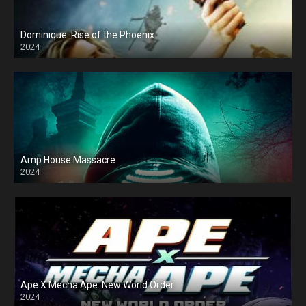
Dominique: Rise of the Phoenix
2024
Amp House Massacre
2024
Ape X Mecha Ape: New World Order
2024