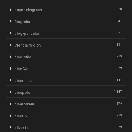
978
bajarpelisgratis
41
Biografia
977
blog-peliculas
131
Ciencia ficción
979
cine-tube
979
cine24h
1.147
cinemitas
1.147
cinepelis
979
cinetorrent
979
cinetux
979
cliver.to