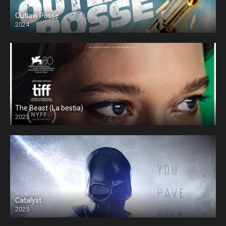
Outlaw Posse
2024
The Beast (La bestia)
2023
Catalyst
2025