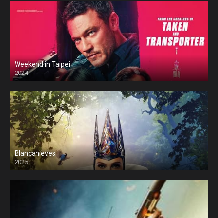
Weekend in Taipei
2024
Blancanieves
2025