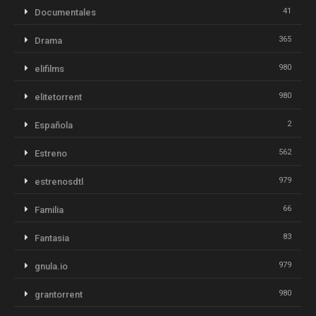
41
Documentales
365
Drama
980
elifilms
980
elitetorrent
2
Española
562
Estreno
979
estrenosdtl
66
Familia
83
Fantasia
979
gnula.io
980
grantorrent