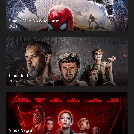
Spider-Man: No Way Home
2021
Gladiator II
2024
Viuda Negra