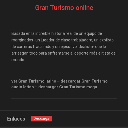
elitetorrent
estrenosdtl
Gran Turismo online
gnula.io
grantorrent
grantorrents
HBO
infomaniakos
justwatch
Basada en la increíble historia real de un equipo de
Las-pelis
locopelis
marginados -un jugador de clase trabajadora, un expiloto
de carreras fracasado y un ejecutivo idealista- que lo
magnetpelis
mega1080
arriesgan todo para enfrentarse al deporte más elitista del
mega1080p
megapeliculasrip
mundo.
mejortorrento
mirandopeliculas
Netflix
ver Gran Turismo latino – descargar Gran Turismo
onepelis
openpelis
audio latino – descargar Gran Turismo mega
peliculas flv
peliculas gratis online
peliculas online
Enlaces
Descarga
peliculas y series online