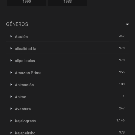
1990
1983
GÉNEROS
347
Acción
978
allcalidad.la
978
allpeliculas
956
Amazon Prime
108
Animación
1
Anime
247
Aventura
1.146
bajalogratis
978
bajapelishd