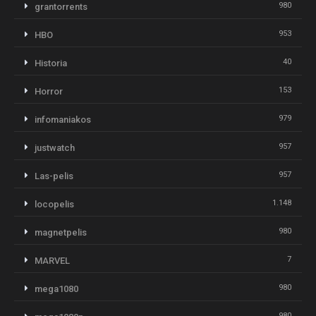
980
grantorrents
953
HBO
40
Historia
153
Horror
979
infomaniakos
957
justwatch
957
Las-pelis
1.148
locopelis
980
magnetpelis
7
MARVEL
980
mega1080
980