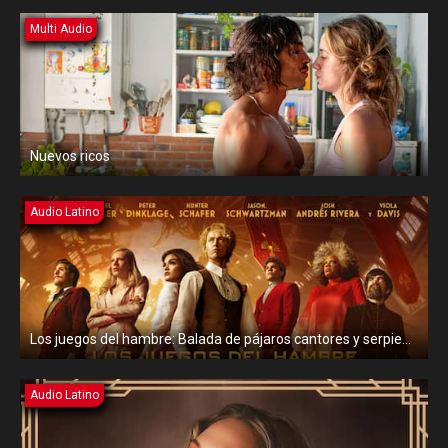
Multi Audio
Nuevos ricos
Audio Latino
Los juegos del hambre: Balada de pájaros cantores y serpientes
Audio Latino