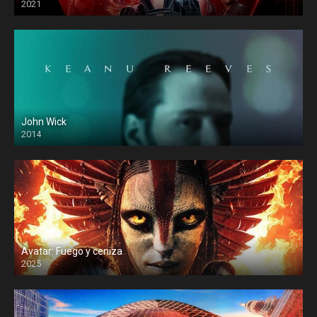
2021
John Wick
2014
Avatar: Fuego y ceniza
2025