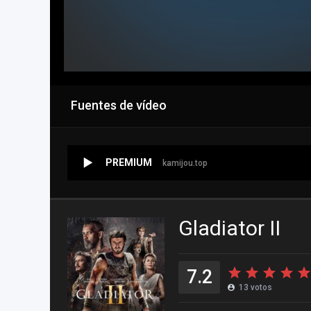
Fuentes de vídeo
PREMIUM
kamijou.top
Gladiator II
7.2
13
votos