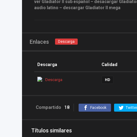
ver Gladiator II sub español – desacargar Gladiator 
audio latino – descargar Gladiator II mega
Enlaces
Descarga
Descarga
Calidad
Descarga
HD
Compartido
18
Facebook
Twitte
Títulos similares