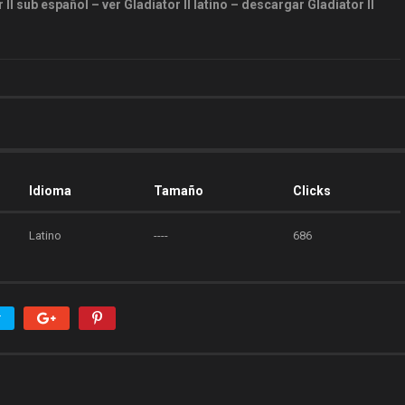
II sub español – ver Gladiator II latino – descargar Gladiator II
Idioma
Tamaño
Clicks
Latino
----
686
r