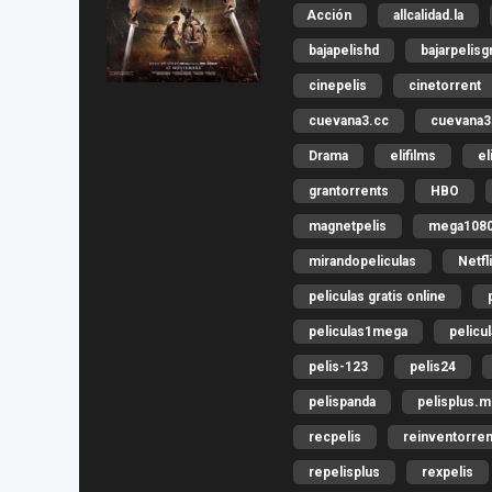
Acción
allcalidad.la
bajapelishd
bajarpelisg
cinepelis
cinetorrent
cuevana3.cc
cuevana3.
Drama
elifilms
el
grantorrents
HBO
magnetpelis
mega108
mirandopeliculas
Netfl
peliculas gratis online
peliculas1mega
pelicu
pelis-123
pelis24
pelispanda
pelisplus.
recpelis
reinventorren
repelisplus
rexpelis