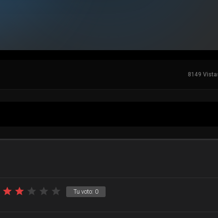
8149 Vista
Tu voto:
0