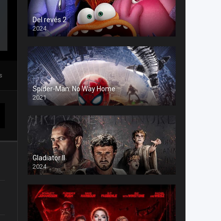
Del revés 2
2024
s
Spider-Man: No Way Home
2021
Gladiator II
2024