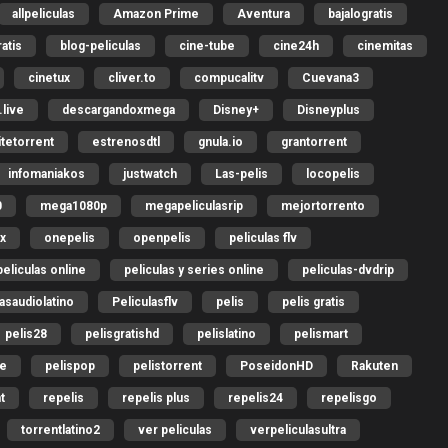
allpeliculas
Amazon Prime
Aventura
bajalogratis
ratis
blog-peliculas
cine-tube
cine24h
cinemitas
cinetux
cliver.to
compucalitv
Cuevana3
live
descargandoxmega
Disney+
Disneyplus
itetorrent
estrenosdtl
gnula.io
grantorrent
infomaniakos
justwatch
Las-pelis
locopelis
0
mega1080p
megapeliculasrip
mejortorrento
ix
onepelis
openpelis
peliculas flv
peliculas online
peliculas y series online
peliculas-dvdrip
lasaudiolatino
Peliculasflv
pelis
pelis gratis
pelis28
pelisgratishd
pelislatino
pelismart
me
pelispop
pelistorrent
PoseidonHD
Rakuten
t
repelis
repelis plus
repelis24
repelisgo
torrentlatino2
ver peliculas
verpeliculasultra