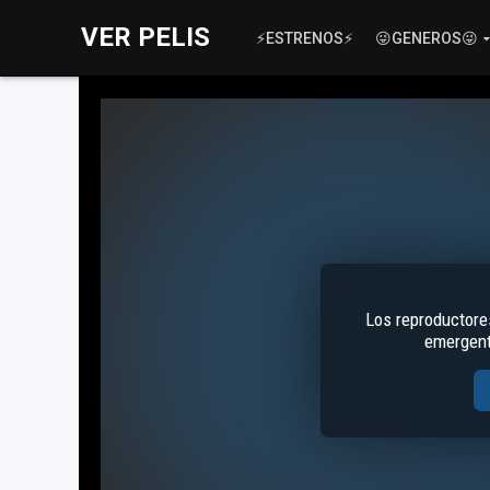
VER PELIS
⚡ESTRENOS⚡
😜GENEROS😜