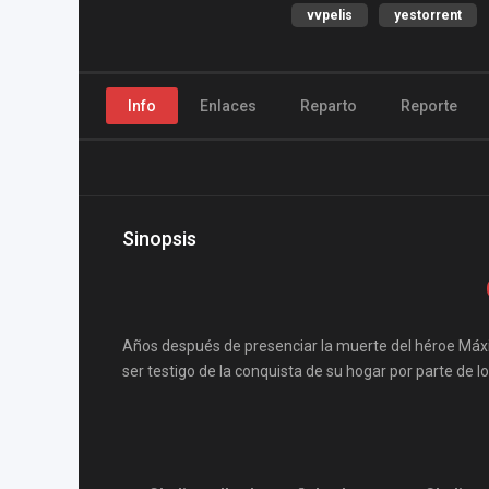
vvpelis
yestorrent
Info
Enlaces
Reparto
Reporte
Sinopsis
Años después de presenciar la muerte del héroe Máxim
ser testigo de la conquista de su hogar por parte de 