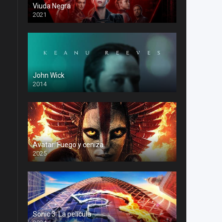
Viuda Negra
2021
John Wick
2014
Avatar: Fuego y ceniza
2025
Sonic 3: La película