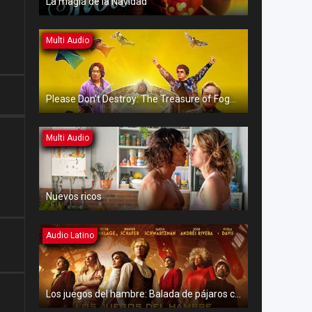
La magia de la Navidad
Multi Audio
Please Don’t Destroy: The Treasure of Foggy Mountain
Multi Audio
Nuevos ricos
Audio Latino
Los juegos del hambre: Balada de pájaros cantores y serpientes