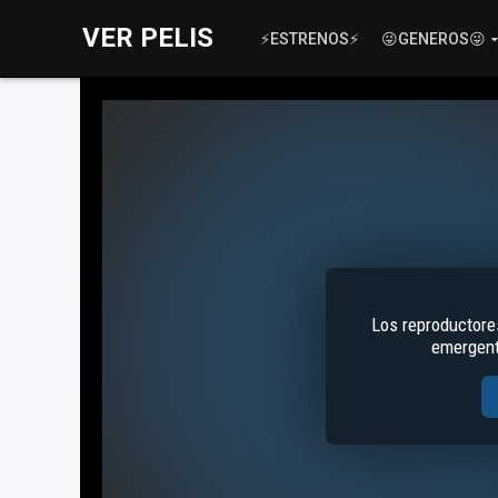
VER PELIS
⚡ESTRENOS⚡
😜GENEROS😜