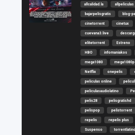
allcalidad.la
allpeliculas
bajarpelisgratis
blog-pe
cinetorrent
cinetux
cuevana3.live
descar
elitetorrent
Estreno
HBO
infomaniakos
mega1080
mega1080p
Netflix
onepelis
peliculas online
pelicu
peliculasaudiolatino
Pe
pelis28
pelisgratishd
pelispop
pelistorrent
repelis
repelis plus
Suspenso
torrentlatin