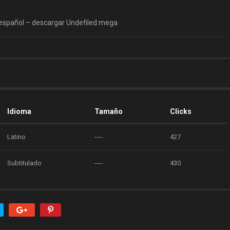
 español – descargar Undefiled mega
Idioma
Tamaño
Clicks
Latino
----
427
Subtitulado
----
430