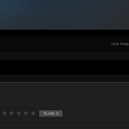
1629 Vista
Tu voto:
0