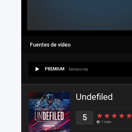
Fuentes de vídeo
PREMIUM
kamijou.top
Undefiled
5
1
voto