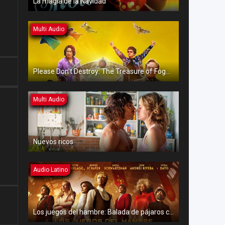
La magia de la Navidad
Multi Audio
Please Don’t Destroy: The Treasure of Foggy Mountain
Multi Audio
Nuevos ricos
Audio Latino
Los juegos del hambre: Balada de pájaros cantores y serpientes