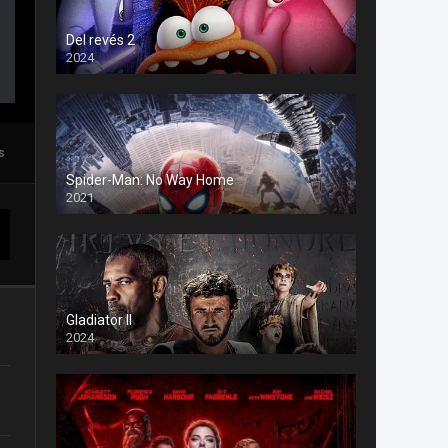
Del revés 2
2024
s
Spider-Man: No Way Home
2021
Gladiator II
2024