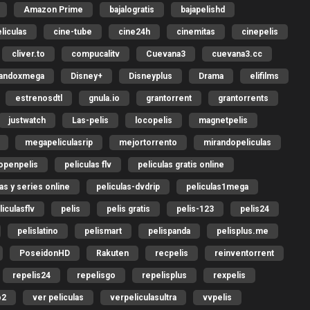
Amazon Prime
bajalogratis
bajapelishd
liculas
cine-tube
cine24h
cinemitas
cinepelis
cliver.to
compucalitv
Cuevana3
cuevana3.cc
gandoxmega
Disney+
Disneyplus
Drama
elifilms
estrenosdtl
gnula.io
grantorrent
grantorrents
justwatch
Las-pelis
locopelis
magnetpelis
megapeliculasrip
mejortorrento
mirandopeliculas
openpelis
peliculas flv
peliculas gratis online
las y series online
peliculas-dvdrip
peliculas1mega
liculasflv
pelis
pelis gratis
pelis-123
pelis24
pelislatino
pelismart
pelispanda
pelisplus.me
PoseidonHD
Rakuten
recpelis
reinventorrent
repelis24
repelisgo
repelisplus
rexpelis
o2
ver peliculas
verpeliculasultra
vvpelis