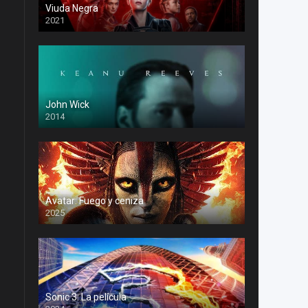
Viuda Negra
2021
John Wick
2014
Avatar: Fuego y ceniza
2025
Sonic 3: La película