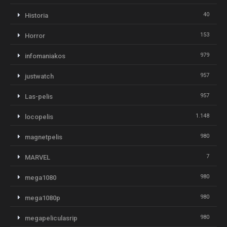
40
Historia
153
Horror
979
infomaniakos
957
justwatch
957
Las-pelis
1.148
locopelis
980
magnetpelis
7
MARVEL
980
mega1080
980
mega1080p
980
megapeliculasrip