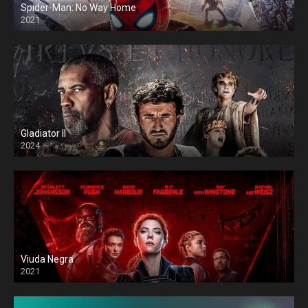
Spider-Man: No Way Home
2021
Gladiator II
2024
Viuda Negra
2021