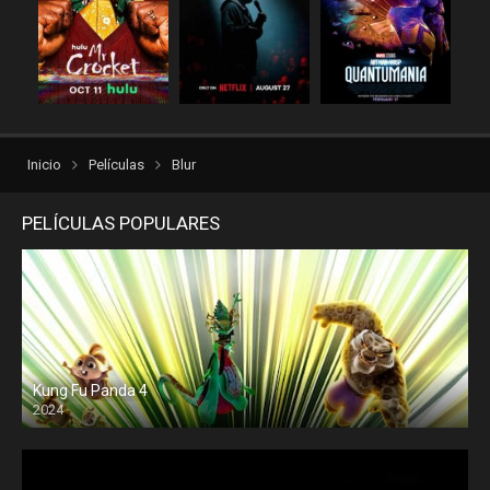
rexpelis
Suspenso
Terror
torrentlatino2
ver peliculas
verpeliculasultra
vvpelis
yestorrent
Inicio
Películas
Blur
PELÍCULAS POPULARES
Kung Fu Panda 4
2024