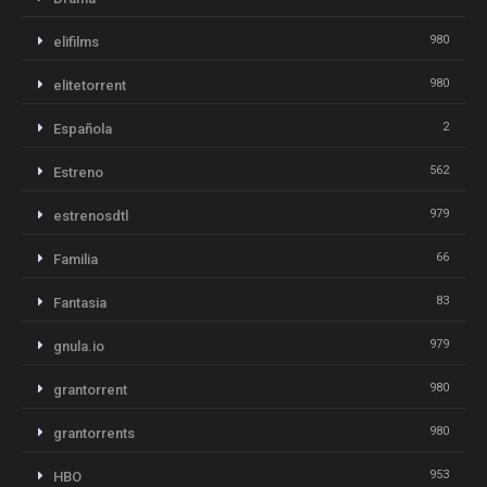
980
elifilms
980
elitetorrent
2
Española
562
Estreno
979
estrenosdtl
66
Familia
83
Fantasia
979
gnula.io
980
grantorrent
980
grantorrents
953
HBO