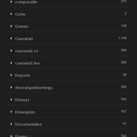
979
compucalitv
2
Corto
148
Crimen
1.148
Cuevana3
980
cuevana3.cc
980
cuevana3.live
28
Deporte
980
descargandoxmega
956
Disney+
957
Disneyplus
41
Documentales
365
Drama