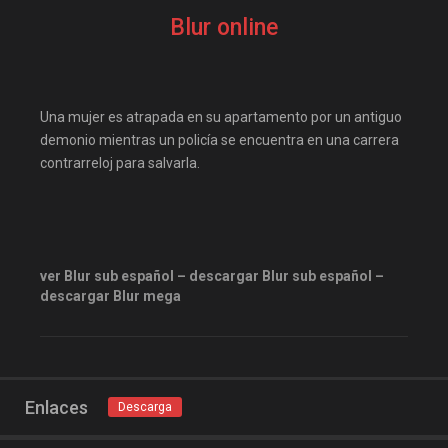
elitetorrent
estrenosdtl
Blur online
gnula.io
grantorrent
grantorrents
HBO
infomaniakos
justwatch
Una mujer es atrapada en su apartamento por un antiguo
Las-pelis
locopelis
demonio mientras un policía se encuentra en una carrera
contrarreloj para salvarla.
magnetpelis
mega1080
mega1080p
megapeliculasrip
mejortorrento
mirandopeliculas
Netflix
ver Blur sub español – descargar Blur sub español –
descargar Blur mega
onepelis
openpelis
peliculas flv
peliculas gratis online
peliculas online
Enlaces
Descarga
peliculas y series online