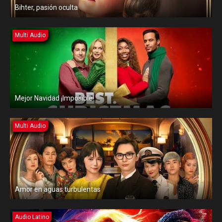
Bihter, pasión oculta
Multi Audio
Mejor Navidad ¡Imposible!
Multi Audio
Amor en aguas turbulentas
Audio Latino