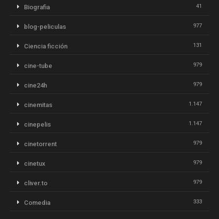
41
Biografia
977
blog-peliculas
131
Ciencia ficción
979
cine-tube
979
cine24h
1.147
cinemitas
1.147
cinepelis
979
cinetorrent
979
cinetux
979
cliver.to
333
Comedia