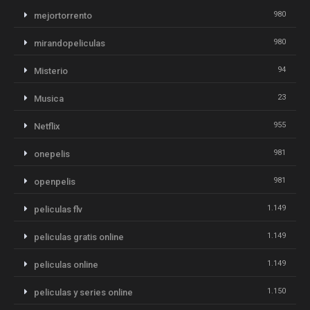
980
mejortorrento
980
mirandopeliculas
94
Misterio
23
Musica
955
Netflix
981
onepelis
981
openpelis
1.149
peliculas flv
1.149
peliculas gratis online
1.149
peliculas online
1.150
peliculas y series online