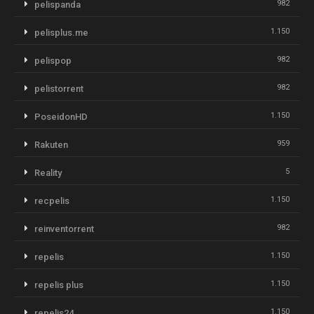
982
pelispanda
1.150
pelisplus.me
982
pelispop
982
pelistorrent
1.150
PoseidonHD
959
Rakuten
5
Reality
1.150
recpelis
982
reinventorrent
1.150
repelis
1.150
repelis plus
1.150
repelis24