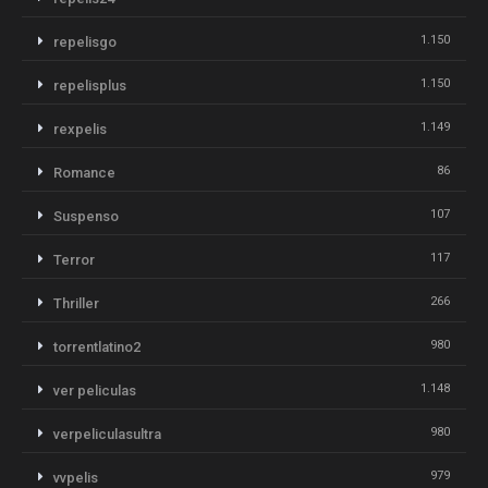
1.150
repelisgo
1.150
repelisplus
1.149
rexpelis
86
Romance
107
Suspenso
117
Terror
266
Thriller
980
torrentlatino2
1.148
ver peliculas
980
verpeliculasultra
979
vvpelis