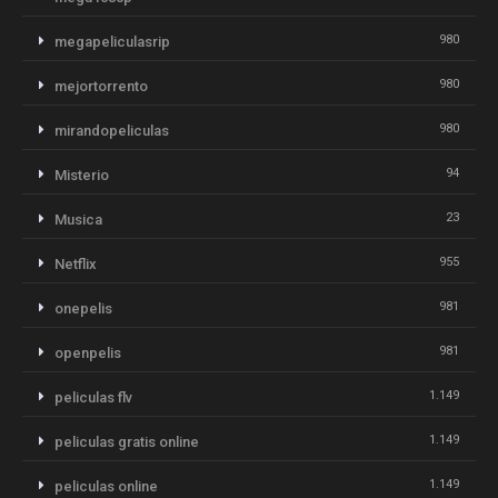
980
megapeliculasrip
980
mejortorrento
980
mirandopeliculas
94
Misterio
23
Musica
955
Netflix
981
onepelis
981
openpelis
1.149
peliculas flv
1.149
peliculas gratis online
1.149
peliculas online