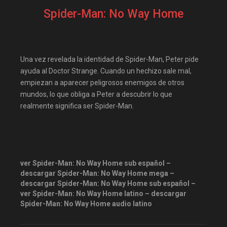
descargandoxmega
Disney+
Spider-Man: No Way Home
Disneyplus
elifilms
elitetorrent
Estreno
estrenosdtl
Fantasia
Una vez revelada la identidad de Spider-Man, Peter pide
gnula.io
grantorrent
ayuda al Doctor Strange. Cuando un hechizo sale mal,
empiezan a aparecer peligrosos enemigos de otros
grantorrents
HBO
mundos, lo que obliga a Peter a descubrir lo que
infomaniakos
justwatch
realmente significa ser Spider-Man.
Las-pelis
locopelis
magnetpelis
mega1080
mega1080p
megapeliculasrip
ver Spider-Man: No Way Home sub español –
mejortorrento
descargar Spider-Man: No Way Home mega –
mirandopeliculas
Netflix
descargar Spider-Man: No Way Home sub español –
ver Spider-Man: No Way Home latino – descargar
onepelis
openpelis
Spider-Man: No Way Home audio latino
peliculas flv