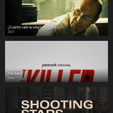
¿Cuánto vale la vida?
2021
The Killer
2024