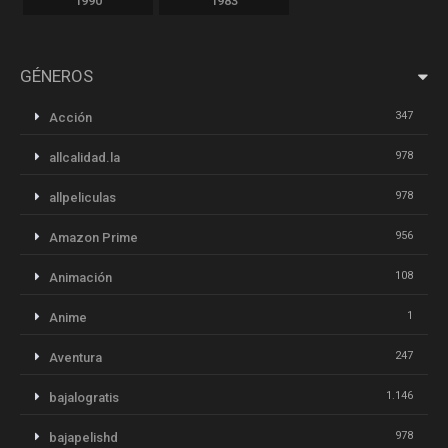
1990
1983
GÉNEROS
347
Acción
978
allcalidad.la
978
allpeliculas
956
Amazon Prime
108
Animación
1
Anime
247
Aventura
1.146
bajalogratis
978
bajapelishd