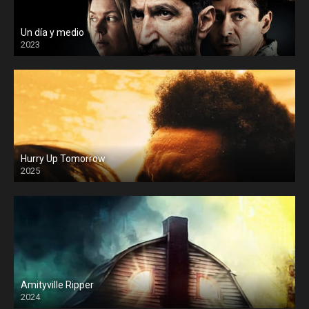
Un día y medio
2023
Hurry Up Tomorrow
2025
Amityville Ripper
2024