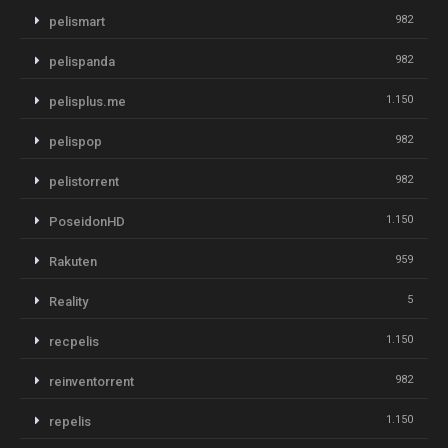
982
pelismart
982
pelispanda
1.150
pelisplus.me
982
pelispop
982
pelistorrent
1.150
PoseidonHD
959
Rakuten
5
Reality
1.150
recpelis
982
reinventorrent
1.150
repelis