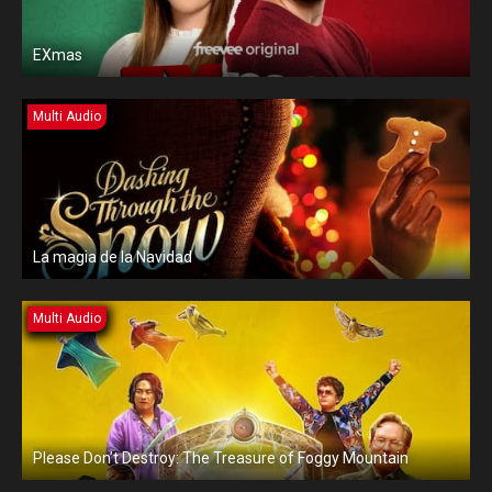
EXmas
Multi Audio
La magia de la Navidad
Multi Audio
Please Don’t Destroy: The Treasure of Foggy Mountain