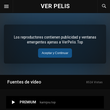
VER PELIS
Fuentes de vídeo
8524 Vistas
PREMIUM
kamijou.top