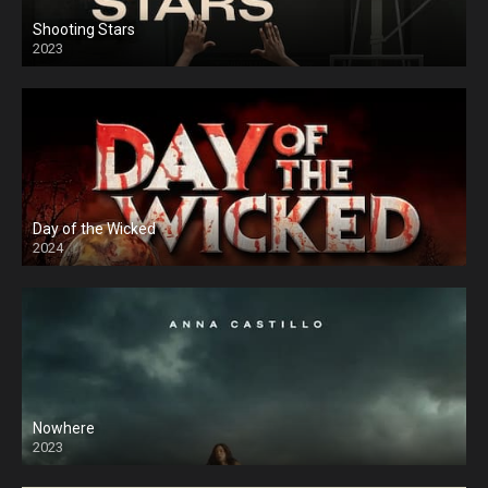
Shooting Stars
2023
Day of the Wicked
2024
Nowhere
2023