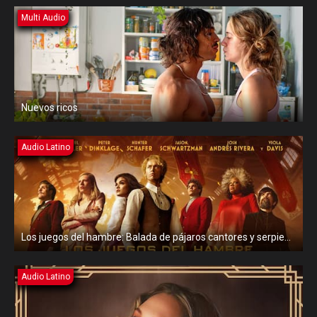
Multi Audio
Nuevos ricos
Audio Latino
Los juegos del hambre: Balada de pájaros cantores y serpientes
Audio Latino