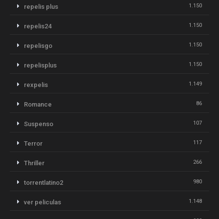
1.150
repelis plus
1.150
repelis24
1.150
repelisgo
1.150
repelisplus
1.149
rexpelis
86
Romance
107
Suspenso
117
Terror
266
Thriller
980
torrentlatino2
1.148
ver peliculas