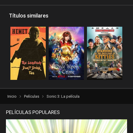
Rakuten
recpelis
reinventorrent
repelis
Títulos similares
repelis plus
repelis24
repelisgo
repelisplus
rexpelis
torrentlatino2
ver peliculas
verpeliculasultra
vvpelis
yestorrent
Inicio
Películas
Sonic 3: La película
PELÍCULAS POPULARES