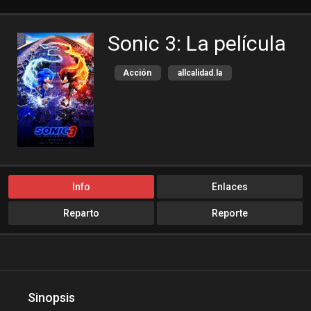
Sonic 3: La película
Acción
allcalidad.la
allpeliculas
Amazon Prime
Aventura
bajalogratis
bajapelishd
bajarpelisgratis
blog-peliculas
Ciencia ficción
cine-tube
cine24h
Info
Enlaces
cinemitas
cinepelis
Reparto
Reporte
cinetorrent
cinetux
cliver.to
Comedia
compucalitv
Cuevana3
cuevana3.cc
cuevana3.live
Sinopsis