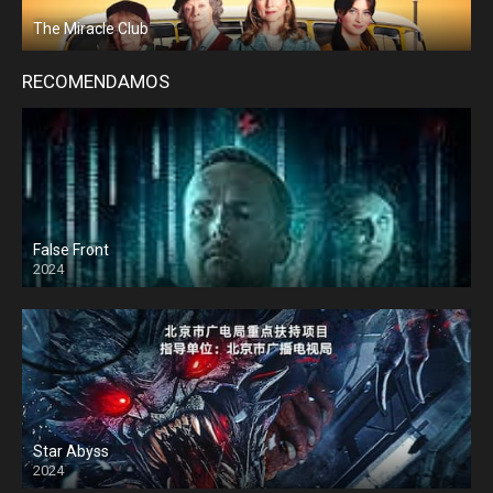
The Miracle Club
RECOMENDAMOS
False Front
2024
Star Abyss
2024