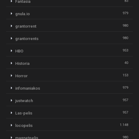
83
Fantasia
979
gnula.io
980
grantorrent
980
grantorrents
953
HBO
40
Historia
153
Horror
979
infomaniakos
957
justwatch
957
Las-pelis
1.148
locopelis
980
magnetpelis