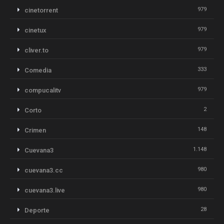
979
cinetorrent
979
cinetux
979
cliver.to
333
Comedia
979
compucalitv
2
Corto
148
Crimen
1.148
Cuevana3
980
cuevana3.cc
980
cuevana3.live
28
Deporte