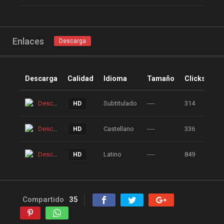
peliculas flv
peliculas gratis online
peliculas online
Enlaces
Descarga
peliculas y series online
peliculas-dvdrip
Descarga
Calidad
Idioma
Tamaño
Clicks
peliculas1mega
peliculasaudiolatino
Descarga
Subtitulado
----
314
HD
Peliculasflv
pelis
Descarga
Castellano
----
336
HD
pelis gratis
pelis-123
pelis24
pelis28
Descarga
Latino
----
849
HD
pelisgratishd
pelislatino
pelismart
pelispanda
pelisplus.me
pelispop
Compartido
35
pelistorrent
PoseidonHD