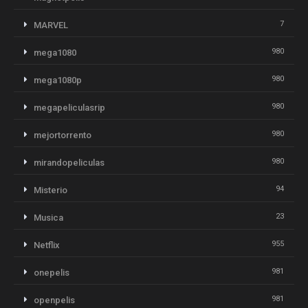
7
MARVEL
980
mega1080
980
mega1080p
980
megapeliculasrip
980
mejortorrento
980
mirandopeliculas
94
Misterio
23
Musica
955
Netflix
981
onepelis
981
openpelis