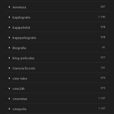
247
Aventura
1.146
bajalogratis
978
bajapelishd
978
bajarpelisgratis
41
Biografia
977
blog-peliculas
131
Ciencia ficción
979
cine-tube
979
cine24h
1.147
cinemitas
1.147
cinepelis