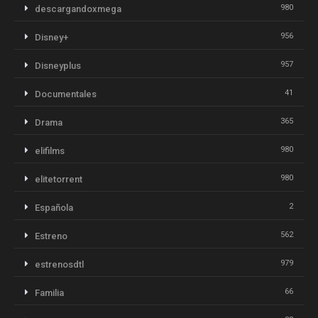
980
descargandoxmega
956
Disney+
957
Disneyplus
41
Documentales
365
Drama
980
elifilms
980
elitetorrent
2
Española
562
Estreno
979
estrenosdtl
66
Familia