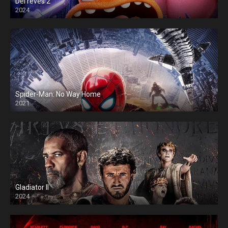
Del revés 2
2024
Spider-Man: No Way Home
2021
Gladiator II
2024