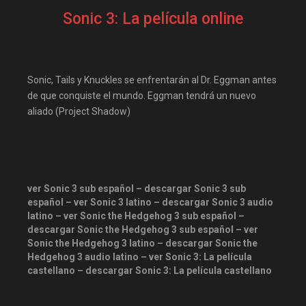
descargandoxmega
Disney+
Sonic 3: La película online
Disneyplus
elifilms
elitetorrent
Estreno
estrenosdtl
Familia
Sonic, Tails y Knuckles se enfrentarán al Dr. Eggman antes
Fantasia
gnula.io
de que conquiste el mundo. Eggman tendrá un nuevo
aliado (Project Shadow)
grantorrent
grantorrents
HBO
infomaniakos
justwatch
Las-pelis
locopelis
magnetpelis
ver Sonic 3 sub español – descargar Sonic 3 sub
español – ver Sonic 3 latino – descargar Sonic 3 audio
mega1080
mega1080p
latino – ver Sonic the Hedgehog 3 sub español –
megapeliculasrip
descargar Sonic the Hedgehog 3 sub español – ver
Sonic the Hedgehog 3 latino – descargar Sonic the
mejortorrento
Hedgehog 3 audio latino – ver Sonic 3: La película
mirandopeliculas
Netflix
castellano – descargar Sonic 3: La película castellano
onepelis
openpelis