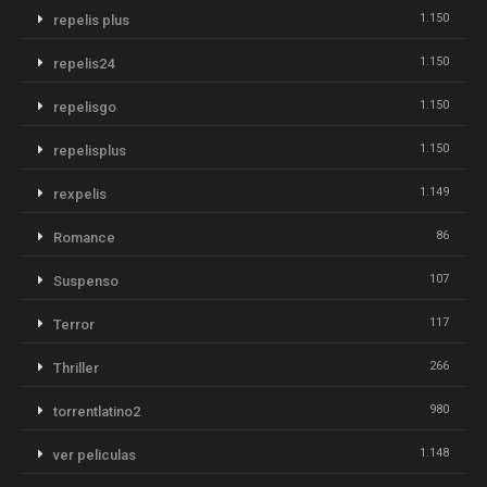
1.150
repelis plus
1.150
repelis24
1.150
repelisgo
1.150
repelisplus
1.149
rexpelis
86
Romance
107
Suspenso
117
Terror
266
Thriller
980
torrentlatino2
1.148
ver peliculas