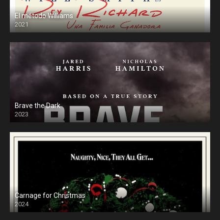
El método Williams
2021
Brave the Dark
2023
Carnage for Christmas
2024