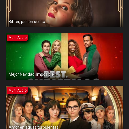
Bihter, pasión oculta
Multi Audio
Mejor Navidad ¡Imposible!
Multi Audio
Amor en aguas turbulentas