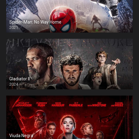
Spider-Man: No Way Home
2021
Gladiator II
2024
Viuda Negra