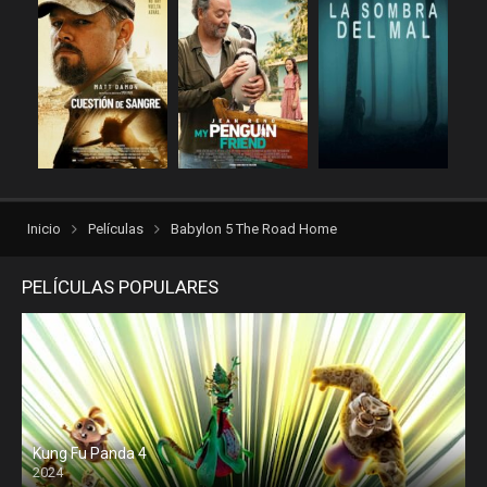
reinventorrent
repelis
repelis plus
repelis24
repelisgo
repelisplus
rexpelis
torrentlatino2
ver peliculas
verpeliculasultra
vvpelis
yestorrent
Inicio
Películas
Babylon 5 The Road Home
PELÍCULAS POPULARES
Kung Fu Panda 4
2024