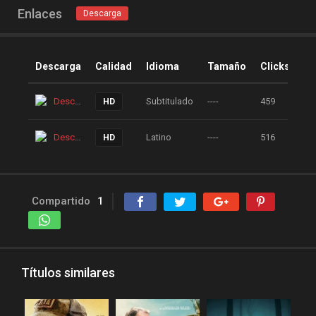
peliculas gratis online
Enlaces
Descarga
peliculas online
peliculas y series online
Descarga
Calidad
Idioma
Tamaño
Clicks
peliculas-dvdrip
peliculas1mega
Descarga
Subtitulado
----
459
HD
peliculasaudiolatino
Descarga
Latino
----
516
HD
Peliculasflv
pelis
pelis gratis
pelis-123
pelis24
pelis28
Compartido
1
pelisgratishd
pelislatino
pelismart
pelispanda
pelisplus.me
pelispop
Títulos similares
pelistorrent
PoseidonHD
Rakuten
recpelis