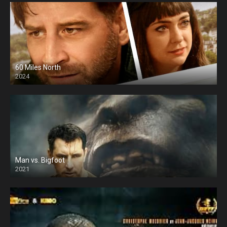
60 Miles North
2024
Man vs. Bigfoot
2021