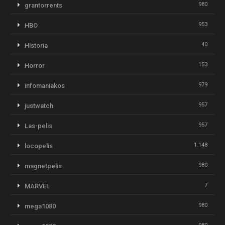
980
grantorrents
953
HBO
40
Historia
153
Horror
979
infomaniakos
957
justwatch
957
Las-pelis
1.148
locopelis
980
magnetpelis
7
MARVEL
980
mega1080