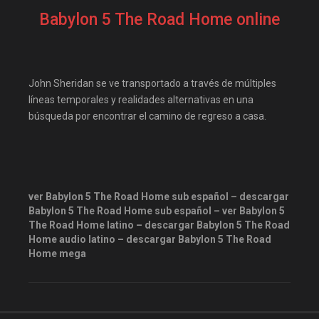
descargandoxmega
Disney+
Babylon 5 The Road Home online
Disneyplus
elifilms
elitetorrent
Estreno
estrenosdtl
gnula.io
John Sheridan se ve transportado a través de múltiples
grantorrent
grantorrents
líneas temporales y realidades alternativas en una
búsqueda por encontrar el camino de regreso a casa.
HBO
infomaniakos
justwatch
Las-pelis
locopelis
magnetpelis
mega1080
mega1080p
ver Babylon 5 The Road Home sub español – descargar
Babylon 5 The Road Home sub español – ver Babylon 5
megapeliculasrip
The Road Home latino – descargar Babylon 5 The Road
mejortorrento
Home audio latino – descargar Babylon 5 The Road
Home mega
mirandopeliculas
Netflix
onepelis
openpelis
peliculas flv