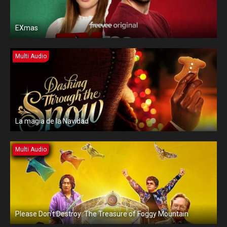
EXmas
Multi Audio
La magia de la Navidad
Multi Audio
Please Don’t Destroy: The Treasure of Foggy Mountain