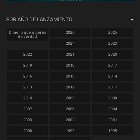
POR AÑO DE LANZAMIENTO
Dime lo que quieres
2026
2025
de verdad
2024
2023
2022
2021
2020
2019
2018
2017
2016
2015
2014
2013
2012
2011
2010
2009
2008
2007
2006
2004
2003
2002
2001
2000
1999
1995