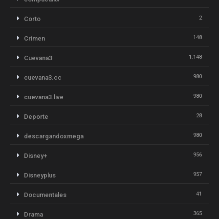
2
Corto
148
Crimen
1.148
Cuevana3
980
cuevana3.cc
980
cuevana3.live
28
Deporte
980
descargandoxmega
956
Disney+
957
Disneyplus
41
Documentales
365
Drama