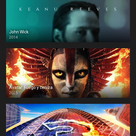
John Wick
2014
Avatar: Fuego y ceniza
2025