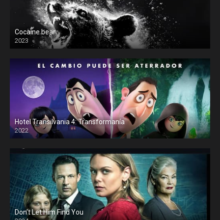
Cocaine bear
2023
Hotel Transilvania 4: Transformanía
2022
Don’t Let Him Find You