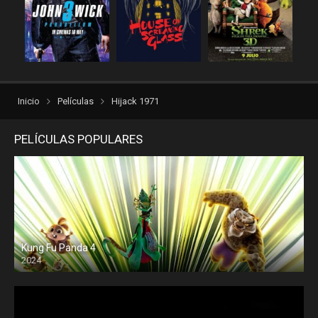
repelis plus
repelis24
repelisgo
repelisplus
rexpelis
Thriller
torrentlatino2
ver peliculas
verpeliculasultra
vvpelis
Inicio
Películas
Hijack 1971
yestorrent
PELÍCULAS POPULARES
Kung Fu Panda 4
2024