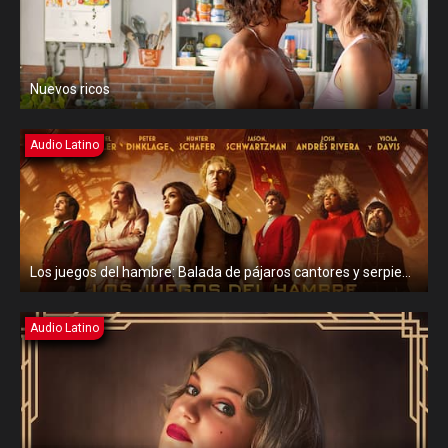
Nuevos ricos
Audio Latino
Los juegos del hambre: Balada de pájaros cantores y serpientes
Audio Latino