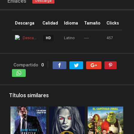
Enlaces
Descarga
peliculas online
peliculas y series online
peliculas-dvdrip
Descarga
Calidad
Idioma
Tamaño
Clicks
peliculas1mega
Descarga
Latino
----
457
HD
peliculasaudiolatino
Peliculasflv
pelis
pelis gratis
pelis-123
Compartido
0
pelis24
pelis28
pelisgratishd
pelislatino
pelismart
pelispanda
Títulos similares
pelisplus.me
pelispop
pelistorrent
PoseidonHD
Rakuten
recpelis
reinventorrent
repelis