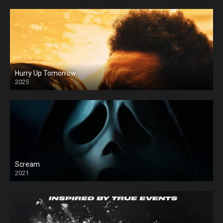
Hurry Up Tomorrow
2025
Scream
2021