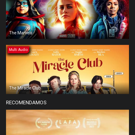
The Marvels
Multi Audio
The Miracle Club
RECOMENDAMOS