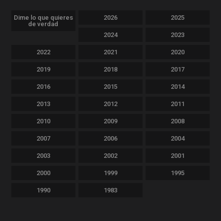
Dime lo que quieres
2026
2025
de verdad
2024
2023
2022
2021
2020
2019
2018
2017
2016
2015
2014
2013
2012
2011
2010
2009
2008
2007
2006
2004
2003
2002
2001
2000
1999
1995
1990
1983