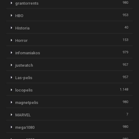
980
grantorrents
953
HBO
40
Historia
153
Horror
979
infomaniakos
957
justwatch
957
Las-pelis
1.148
locopelis
980
magnetpelis
7
MARVEL
980
mega1080