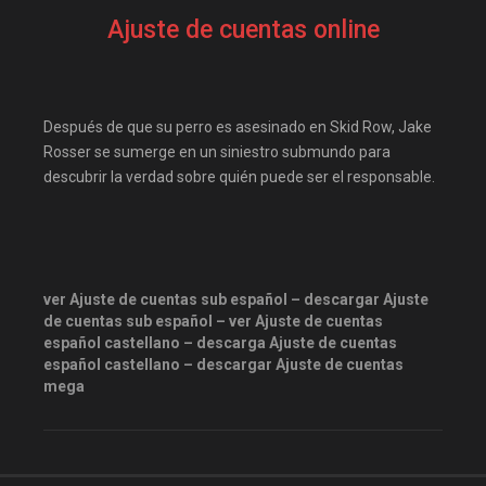
Disneyplus
elifilms
Ajuste de cuentas online
elitetorrent
Estreno
estrenosdtl
gnula.io
grantorrent
grantorrents
Después de que su perro es asesinado en Skid Row, Jake
HBO
infomaniakos
Rosser se sumerge en un siniestro submundo para
descubrir la verdad sobre quién puede ser el responsable.
justwatch
Las-pelis
locopelis
magnetpelis
mega1080
mega1080p
megapeliculasrip
ver Ajuste de cuentas sub español – descargar Ajuste
de cuentas sub español – ver Ajuste de cuentas
mejortorrento
español castellano – descarga Ajuste de cuentas
mirandopeliculas
Netflix
español castellano – descargar Ajuste de cuentas
mega
onepelis
openpelis
peliculas flv
peliculas gratis online