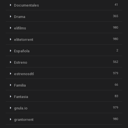
41
Documentales
365
Drama
980
elifilms
980
elitetorrent
2
Española
562
Estreno
979
estrenosdtl
66
Familia
83
Fantasia
979
gnula.io
980
grantorrent