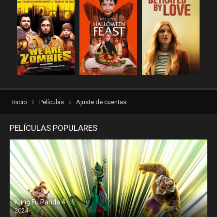
repelis plus
repelis24
repelisgo
repelisplus
rexpelis
Suspenso
torrentlatino2
ver peliculas
verpeliculasultra
vvpelis
yestorrent
Inicio
Películas
Ajuste de cuentas
PELÍCULAS POPULARES
Kung Fu Panda 4
2024