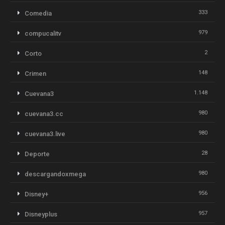
333
Comedia
979
compucalitv
2
Corto
148
Crimen
1.148
Cuevana3
980
cuevana3.cc
980
cuevana3.live
28
Deporte
980
descargandoxmega
956
Disney+
957
Disneyplus