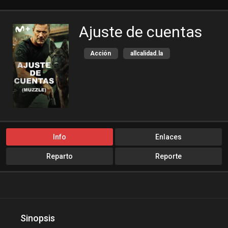
Ajuste de cuentas
Acción
allcalidad.la
allpeliculas
Amazon Prime
bajalogratis
bajapelishd
bajarpelisgratis
blog-peliculas
cine-tube
cine24h
cinemitas
cinepelis
Info
Enlaces
cinetorrent
cinetux
Reparto
Reporte
cliver.to
compucalitv
Crimen
Cuevana3
cuevana3.cc
cuevana3.live
descargandoxmega
Disney+
Sinopsis