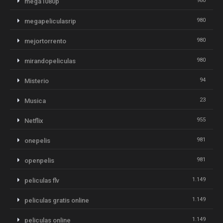
980
mega1080p
980
megapeliculasrip
980
mejortorrento
980
mirandopeliculas
94
Misterio
23
Musica
955
Netflix
981
onepelis
981
openpelis
1.149
peliculas flv
1.149
peliculas gratis online
1.149
peliculas online