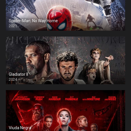
Spider-Man: No Way Home
2021
Gladiator II
2024
Viuda Negra