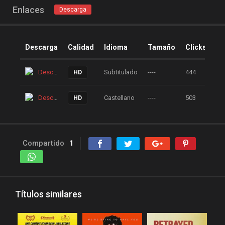
peliculas online
Enlaces
Descarga
peliculas y series online
peliculas-dvdrip
Descarga
Calidad
Idioma
Tamaño
Clicks
peliculas1mega
peliculasaudiolatino
Descarga
Subtitulado
----
444
HD
Peliculasflv
pelis
Descarga
Castellano
----
503
HD
pelis gratis
pelis-123
pelis24
pelis28
pelisgratishd
pelislatino
Compartido
1
pelismart
pelispanda
pelisplus.me
pelispop
pelistorrent
PoseidonHD
Títulos similares
Rakuten
recpelis
reinventorrent
repelis