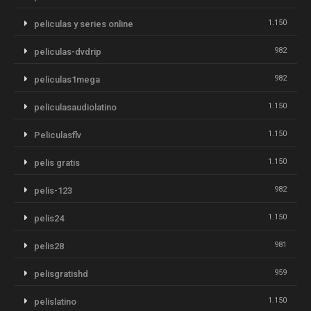
1.150
peliculas y series online
982
peliculas-dvdrip
982
peliculas1mega
1.150
peliculasaudiolatino
1.150
Peliculasflv
1.150
pelis gratis
982
pelis-123
1.150
pelis24
981
pelis28
959
pelisgratishd
1.150
pelislatino