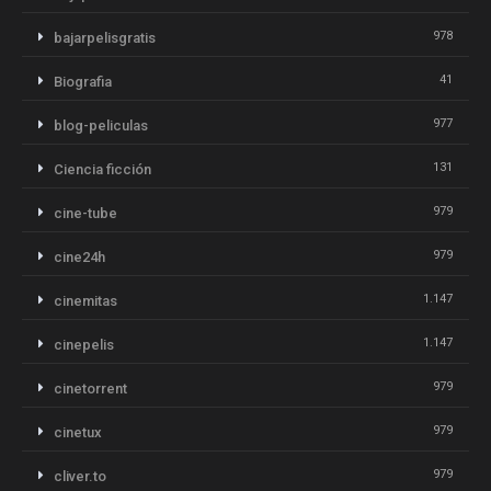
978
bajarpelisgratis
41
Biografia
977
blog-peliculas
131
Ciencia ficción
979
cine-tube
979
cine24h
1.147
cinemitas
1.147
cinepelis
979
cinetorrent
979
cinetux
979
cliver.to