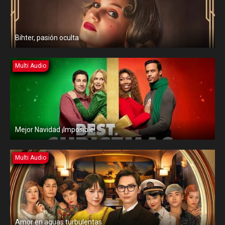
Bihter, pasión oculta
Multi Audio
Mejor Navidad ¡Imposible!
Multi Audio
Amor en aguas turbulentas