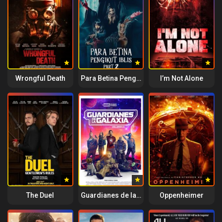
Wrongful Death
Para Betina Pengikut Iblis: Part 2
I’m Not Alone
The Duel
Guardianes de la Galaxia Vol. 3
Oppenheimer