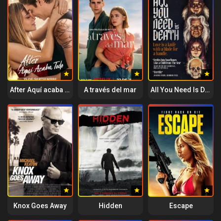
After Aquí acaba todo
A través del mar
All You Need Is Death
Knox Goes Away
Hidden
Escape