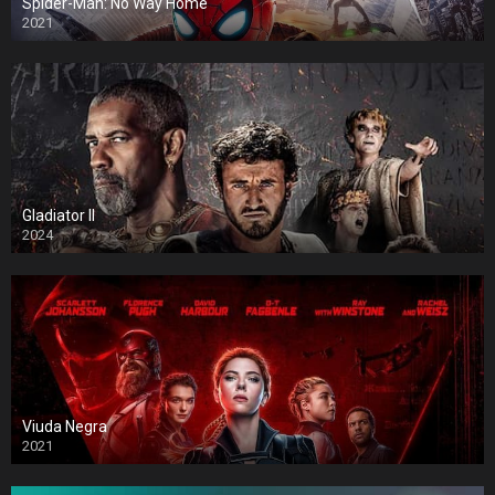
Spider-Man: No Way Home
2021
Gladiator II
2024
Viuda Negra
2021