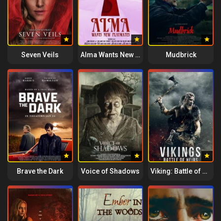
Seven Veils
Alma Wants New Playmates
Mudbrick
Brave the Dark
Voice of Shadows
Viking: Battle of Heirs