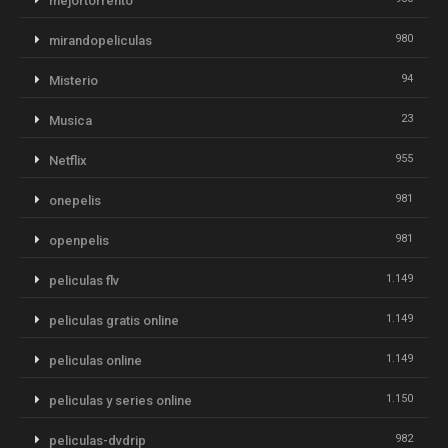
mejortorrento
980
mirandopeliculas
94
Misterio
23
Musica
955
Netflix
981
onepelis
981
openpelis
1.149
peliculas flv
1.149
peliculas gratis online
1.149
peliculas online
1.150
peliculas y series online
982
peliculas-dvdrip