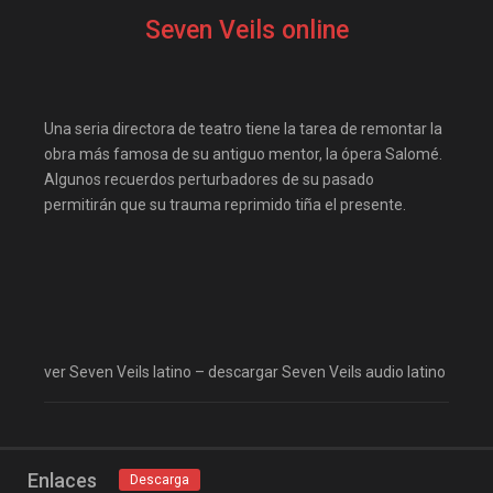
pelisgratishd
pelislatino
Seven Veils online
pelismart
pelispanda
pelisplus.me
pelispop
pelistorrent
PoseidonHD
Una seria directora de teatro tiene la tarea de remontar la
Rakuten
recpelis
obra más famosa de su antiguo mentor, la ópera Salomé.
Algunos recuerdos perturbadores de su pasado
reinventorrent
repelis
permitirán que su trauma reprimido tiña el presente.
repelis plus
repelis24
repelisgo
repelisplus
ver Seven Veils latino – descargar Seven Veils audio latino
Enlaces
Descarga