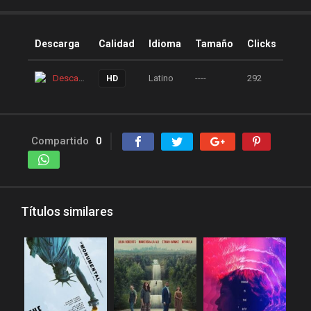
Descarga
Calidad
Idioma
Tamaño
Clicks
Descarga
Latino
----
292
HD
Compartido
0
Títulos similares