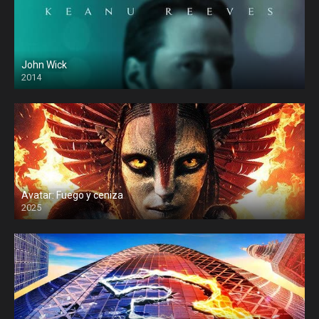
John Wick
2014
Avatar: Fuego y ceniza
2025