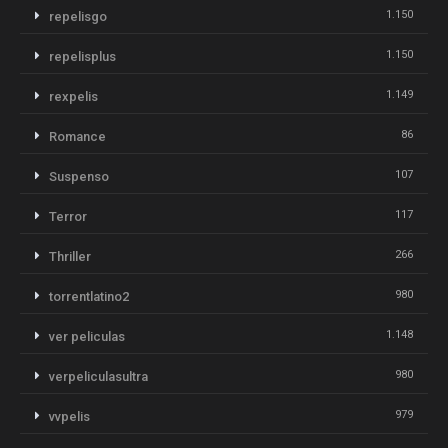
1.150
repelisgo
1.150
repelisplus
1.149
rexpelis
86
Romance
107
Suspenso
117
Terror
266
Thriller
980
torrentlatino2
1.148
ver peliculas
980
verpeliculasultra
979
vvpelis