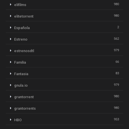
980
elifilms
980
elitetorrent
2
Española
562
Estreno
979
estrenosdtl
66
Familia
83
Fantasia
979
gnula.io
980
grantorrent
980
grantorrents
953
HBO