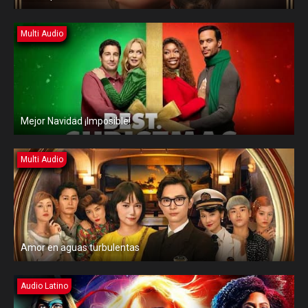
Multi Audio
Mejor Navidad ¡Imposible!
Multi Audio
Amor en aguas turbulentas
Audio Latino