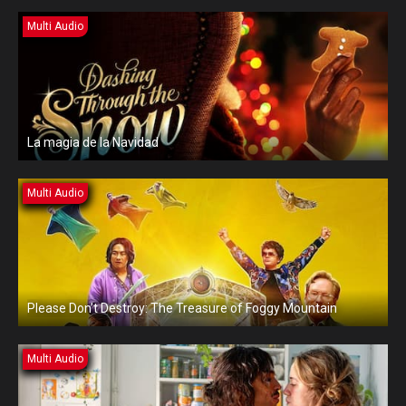
Multi Audio
La magia de la Navidad
Multi Audio
Please Don’t Destroy: The Treasure of Foggy Mountain
Multi Audio