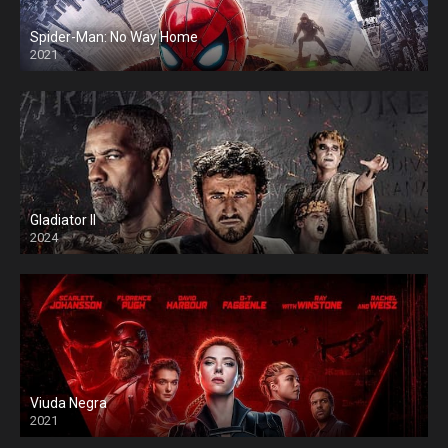
Spider-Man: No Way Home
2021
Gladiator II
2024
Viuda Negra
2021