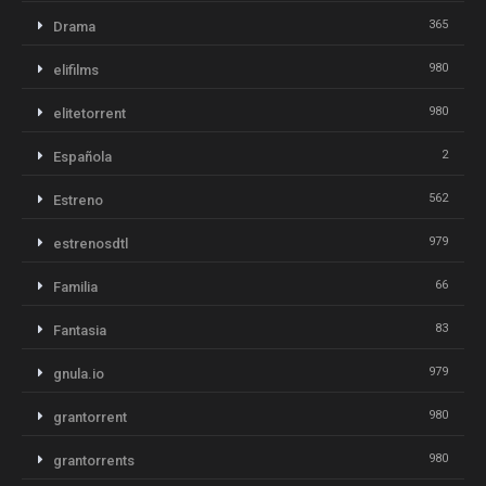
365
Drama
980
elifilms
980
elitetorrent
2
Española
562
Estreno
979
estrenosdtl
66
Familia
83
Fantasia
979
gnula.io
980
grantorrent
980
grantorrents