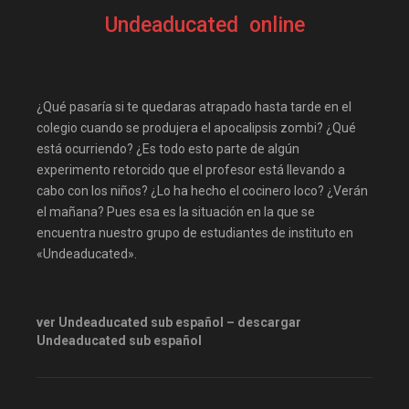
Disneyplus
elifilms
Undeaducated online
elitetorrent
Estreno
estrenosdtl
gnula.io
grantorrent
grantorrents
¿Qué pasaría si te quedaras atrapado hasta tarde en el
HBO
infomaniakos
colegio cuando se produjera el apocalipsis zombi? ¿Qué
está ocurriendo? ¿Es todo esto parte de algún
justwatch
Las-pelis
experimento retorcido que el profesor está llevando a
locopelis
magnetpelis
cabo con los niños? ¿Lo ha hecho el cocinero loco? ¿Verán
el mañana? Pues esa es la situación en la que se
mega1080
mega1080p
encuentra nuestro grupo de estudiantes de instituto en
megapeliculasrip
«Undeaducated».
mejortorrento
mirandopeliculas
Netflix
ver Undeaducated sub español – descargar
onepelis
openpelis
Undeaducated sub español
peliculas flv
peliculas gratis online