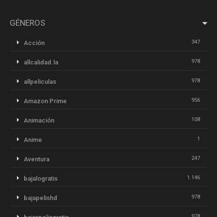
GÉNEROS
347
Acción
978
allcalidad.la
978
allpeliculas
956
Amazon Prime
108
Animación
1
Anime
247
Aventura
1.146
bajalogratis
978
bajapelishd
978