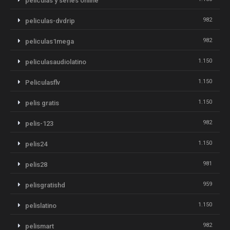
peliculas y series online
982
peliculas-dvdrip
982
peliculas1mega
1.150
peliculasaudiolatino
1.150
Peliculasflv
1.150
pelis gratis
982
pelis-123
1.150
pelis24
981
pelis28
959
pelisgratishd
1.150
pelislatino
982
pelismart