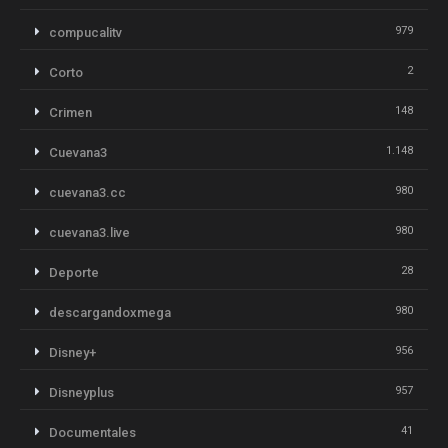
979
compucalitv
2
Corto
148
Crimen
1.148
Cuevana3
980
cuevana3.cc
980
cuevana3.live
28
Deporte
980
descargandoxmega
956
Disney+
957
Disneyplus
41
Documentales