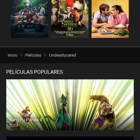
repelis plus
repelis24
repelisgo
repelisplus
rexpelis
Terror
torrentlatino2
ver peliculas
verpeliculasultra
vvpelis
yestorrent
Inicio
Películas
Undeaducated
PELÍCULAS POPULARES
Kung Fu Panda 4
2024