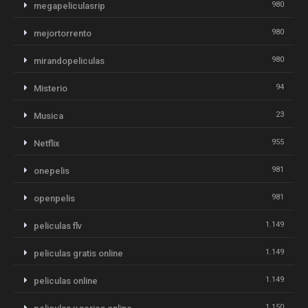
980
megapeliculasrip
980
mejortorrento
980
mirandopeliculas
94
Misterio
23
Musica
955
Netflix
981
onepelis
981
openpelis
1.149
peliculas flv
1.149
peliculas gratis online
1.149
peliculas online
1.150