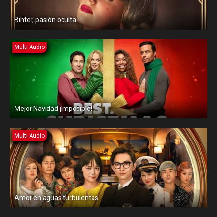
Bihter, pasión oculta
Multi Audio
Mejor Navidad ¡Imposible!
Multi Audio
Amor en aguas turbulentas