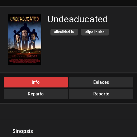
Undeaducated
allcalidad.la
allpeliculas
Amazon Prime
bajalogratis
bajapelishd
bajarpelisgratis
blog-peliculas
cine-tube
cine24h
cinemitas
cinepelis
cinetorrent
Info
Enlaces
cinetux
cliver.to
Reparto
Reporte
compucalitv
Corto
Cuevana3
cuevana3.cc
cuevana3.live
descargandoxmega
Disney+
Sinopsis