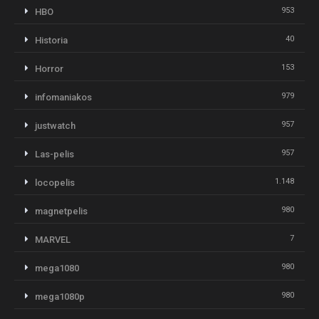
953
HBO
40
Historia
153
Horror
979
infomaniakos
957
justwatch
957
Las-pelis
1.148
locopelis
980
magnetpelis
7
MARVEL
980
mega1080
980
mega1080p