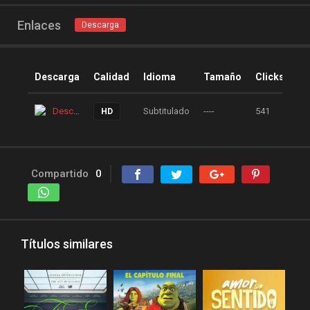
peliculas online
Enlaces
Descarga
peliculas y series online
peliculas-dvdrip
peliculas1mega
Descarga
Calidad
Idioma
Tamaño
Clicks
peliculasaudiolatino
Descarga
Subtitulado
----
541
HD
Peliculasflv
pelis
pelis gratis
pelis-123
pelis24
pelis28
Compartido
0
pelisgratishd
pelislatino
pelismart
pelispanda
pelisplus.me
pelispop
Títulos similares
pelistorrent
PoseidonHD
Rakuten
recpelis
reinventorrent
repelis