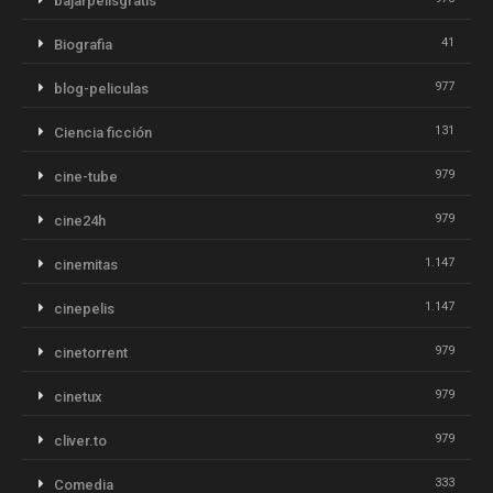
bajarpelisgratis
41
Biografia
977
blog-peliculas
131
Ciencia ficción
979
cine-tube
979
cine24h
1.147
cinemitas
1.147
cinepelis
979
cinetorrent
979
cinetux
979
cliver.to
333
Comedia