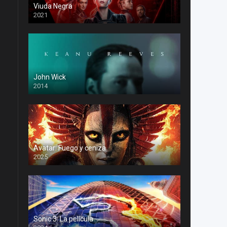
Viuda Negra
2021
John Wick
2014
Avatar: Fuego y ceniza
2025
Sonic 3: La película