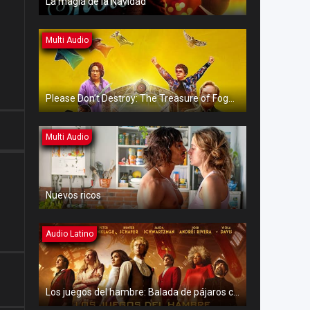
La magia de la Navidad
Multi Audio
Please Don’t Destroy: The Treasure of Foggy Mountain
Multi Audio
Nuevos ricos
Audio Latino
Los juegos del hambre: Balada de pájaros cantores y serpientes