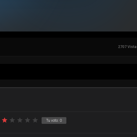
2707 Vista
Tu voto:
0