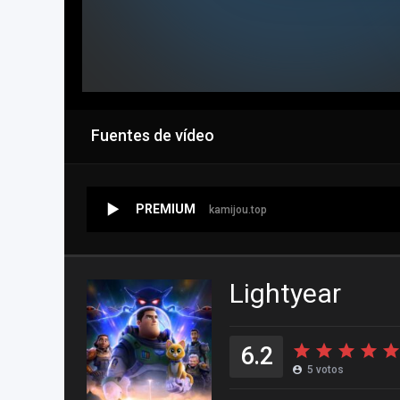
Fuentes de vídeo
PREMIUM
kamijou.top
Lightyear
6.2
5
votos