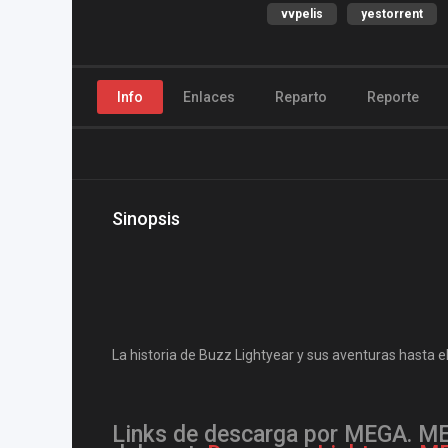
vvpelis
yestorrent
Info
Enlaces
Reparto
Reporte
Sinopsis
La historia de Buzz Lightyear y sus aventuras hasta el 
Links de descarga por MEGA. MED