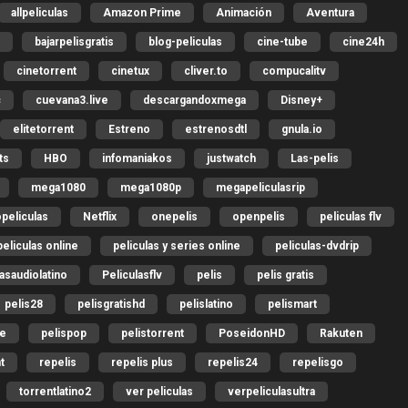
allpeliculas
Amazon Prime
Animación
Aventura
bajarpelisgratis
blog-peliculas
cine-tube
cine24h
cinetorrent
cinetux
cliver.to
compucalitv
c
cuevana3.live
descargandoxmega
Disney+
elitetorrent
Estreno
estrenosdtl
gnula.io
ts
HBO
infomaniakos
justwatch
Las-pelis
mega1080
mega1080p
megapeliculasrip
peliculas
Netflix
onepelis
openpelis
peliculas flv
peliculas online
peliculas y series online
peliculas-dvdrip
lasaudiolatino
Peliculasflv
pelis
pelis gratis
pelis28
pelisgratishd
pelislatino
pelismart
me
pelispop
pelistorrent
PoseidonHD
Rakuten
t
repelis
repelis plus
repelis24
repelisgo
torrentlatino2
ver peliculas
verpeliculasultra