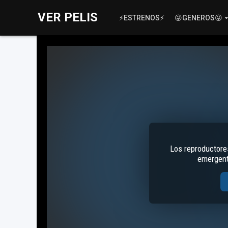
VER PELIS
⚡ESTRENOS⚡
😜GENEROS😜