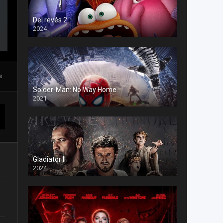
Del revés 2
2024
s
Spider-Man: No Way Home
2021
Gladiator II
2024