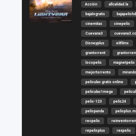
Acción
allcalidad.la
bajalogratis
bajapelishd
cinemitas
cinepelis
Cuevana3
cuevana3.c
Disneyplus
elifilms
grantorrent
grantorren
locopelis
magnetpelis
mejortorrento
mirando
peliculas gratis online
peliculas1mega
pelicu
pelis-123
pelis24
pelispanda
pelisplus.
recpelis
reinventorren
repelisplus
rexpelis