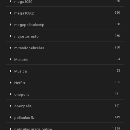
980
mega1080
980
mega1080p
980
megapeliculasrip
980
mejortorrento
980
mirandopeliculas
94
Misterio
23
Musica
955
Netflix
981
onepelis
981
openpelis
1.149
peliculas flv
1.149
peliculas gratis online