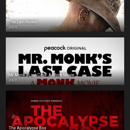
The Last Rodeo
2025
Mr. Monk’s Last Case: A Monk Movie
2023
The Apocalypse Box