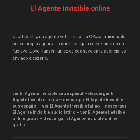
Disneyplus
elifilms
El Agente Invisible online
elitetorrent
Estreno
estrenosdtl
gnula.io
grantorrent
grantorrents
Court Gentry, un agente veterano de la CIA, es traicionado
HBO
infomaniakos
por su propia agencia, lo que lo obliga a convertirse en un
fugitivo. Lloyd Hansen, un ex colega suyo en la agencia, es
justwatch
Las-pelis
enviado a cazarlo.
locopelis
magnetpelis
mega1080
mega1080p
megapeliculasrip
mejortorrento
ver El Agente Invisible sub español – descargar El
Agente Invisible mega – descargar El Agente Invisible
mirandopeliculas
Netflix
sub español – ver El Agente Invisible latino – descargar
El Agente Invisible audio latino – ver El Agente Invisible
onepelis
openpelis
online gratis – descargar El Agente Invisible online
peliculas flv
gratis
peliculas gratis online