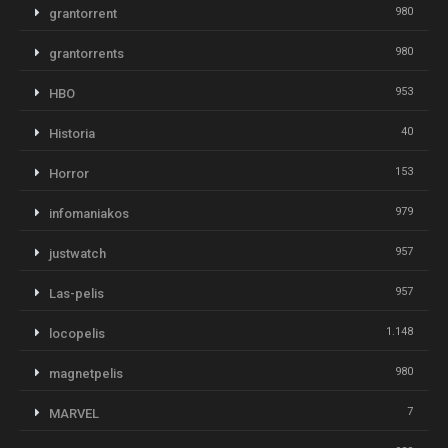
980
grantorrent
980
grantorrents
953
HBO
40
Historia
153
Horror
979
infomaniakos
957
justwatch
957
Las-pelis
1.148
locopelis
980
magnetpelis
7
MARVEL