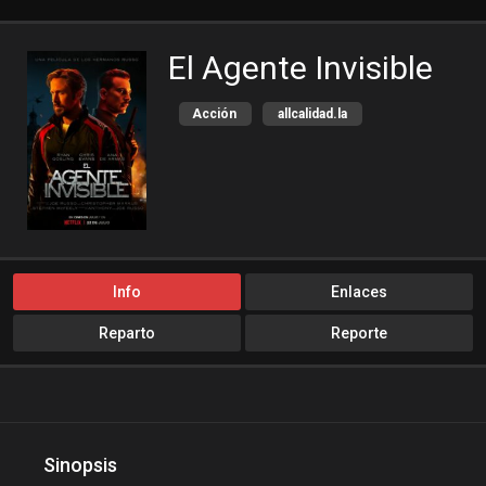
El Agente Invisible
Acción
allcalidad.la
allpeliculas
Amazon Prime
bajalogratis
bajapelishd
bajarpelisgratis
blog-peliculas
cine-tube
cine24h
cinemitas
cinepelis
Info
Enlaces
cinetorrent
cinetux
Reparto
Reporte
cliver.to
compucalitv
Cuevana3
cuevana3.cc
cuevana3.live
descargandoxmega
Disney+
Sinopsis