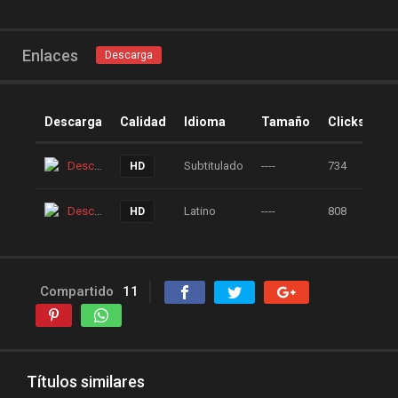
peliculas online
peliculas y series online
Enlaces
Descarga
peliculas-dvdrip
peliculas1mega
Descarga
Calidad
Idioma
Tamaño
Clicks
peliculasaudiolatino
Peliculasflv
pelis
Descarga
Subtitulado
----
734
HD
pelis gratis
pelis-123
pelis24
pelis28
Descarga
Latino
----
808
HD
pelisgratishd
pelislatino
pelismart
pelispanda
Compartido
11
pelisplus.me
pelispop
pelistorrent
PoseidonHD
Rakuten
recpelis
reinventorrent
repelis
Títulos similares