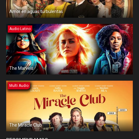
Amor en aguas turbulentas
Audio Latino
The Marvels
Multi Audio
The Miracle Club