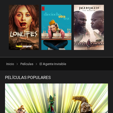
repelis plus
repelis24
repelisgo
repelisplus
rexpelis
Suspenso
torrentlatino2
ver peliculas
verpeliculasultra
vvpelis
yestorrent
Inicio
Películas
El Agente Invisible
PELÍCULAS POPULARES