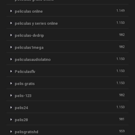
1.149
peliculas online
1.150
peliculas y series online
982
peliculas-dvdrip
982
peliculas1mega
1.150
peliculasaudiolatino
1.150
Peliculasflv
1.150
pelis gratis
982
pelis-123
1.150
pelis24
981
pelis28
959
pelisgratishd