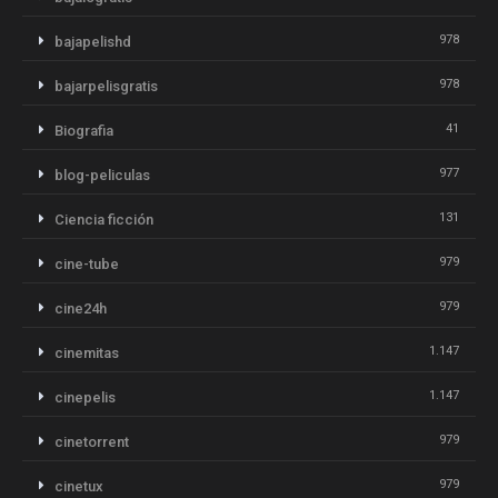
978
bajapelishd
978
bajarpelisgratis
41
Biografia
977
blog-peliculas
131
Ciencia ficción
979
cine-tube
979
cine24h
1.147
cinemitas
1.147
cinepelis
979
cinetorrent
979
cinetux