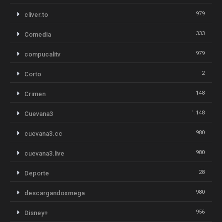
979
cliver.to
333
Comedia
979
compucalitv
2
Corto
148
Crimen
1.148
Cuevana3
980
cuevana3.cc
980
cuevana3.live
28
Deporte
980
descargandoxmega
956
Disney+