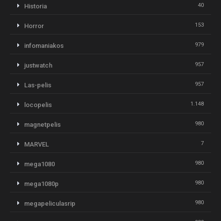
40
Historia
153
Horror
979
infomaniakos
957
justwatch
957
Las-pelis
1.148
locopelis
980
magnetpelis
7
MARVEL
980
mega1080
980
mega1080p
980
megapeliculasrip