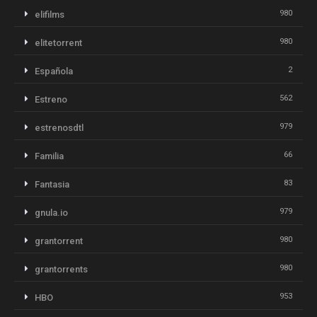
980
elifilms
980
elitetorrent
2
Española
562
Estreno
979
estrenosdtl
66
Familia
83
Fantasia
979
gnula.io
980
grantorrent
980
grantorrents
953
HBO