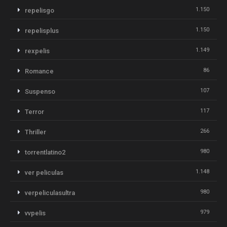
1.150
repelisgo
1.150
repelisplus
1.149
rexpelis
86
Romance
107
Suspenso
117
Terror
266
Thriller
980
torrentlatino2
1.148
ver peliculas
980
verpeliculasultra
979
vvpelis