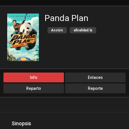
Panda Plan
Acción
allcalidad.la
allpeliculas
Amazon Prime
Aventura
bajalogratis
bajapelishd
bajarpelisgratis
blog-peliculas
cine-tube
cine24h
cinemitas
Info
Enlaces
cinepelis
cinetorrent
Reparto
Reporte
cinetux
cliver.to
Comedia
compucalitv
Cuevana3
cuevana3.cc
cuevana3.live
Sinopsis