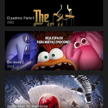
El padrino: Parte II
2022
Del revés 2
2024
Spider-Man: No Way Home