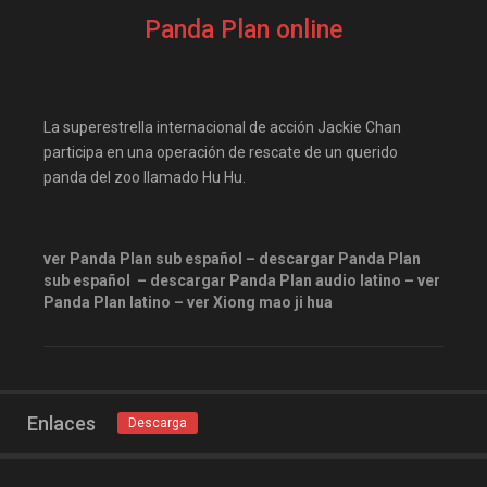
descargandoxmega
Disney+
Panda Plan online
Disneyplus
elifilms
elitetorrent
estrenosdtl
gnula.io
grantorrent
La superestrella internacional de acción Jackie Chan
grantorrents
HBO
participa en una operación de rescate de un querido
panda del zoo llamado Hu Hu.
infomaniakos
justwatch
Las-pelis
locopelis
magnetpelis
mega1080
ver Panda Plan sub español – descargar Panda Plan
sub español – descargar Panda Plan audio latino – ver
mega1080p
megapeliculasrip
Panda Plan latino – ver
Xiong mao ji hua
mejortorrento
mirandopeliculas
Netflix
onepelis
openpelis
Enlaces
Descarga
peliculas flv
peliculas gratis online