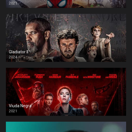
2021
Gladiator II
2024
Viuda Negra
2021