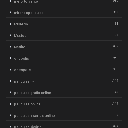
980
mejortorrento
980
mirandopeliculas
94
Misterio
23
Musica
955
Netflix
981
onepelis
981
openpelis
1.149
peliculas flv
1.149
peliculas gratis online
1.149
peliculas online
1.150
peliculas y series online
982
peliculas-dvdrip