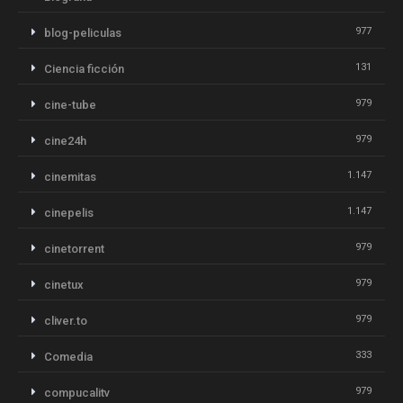
977
blog-peliculas
131
Ciencia ficción
979
cine-tube
979
cine24h
1.147
cinemitas
1.147
cinepelis
979
cinetorrent
979
cinetux
979
cliver.to
333
Comedia
979
compucalitv