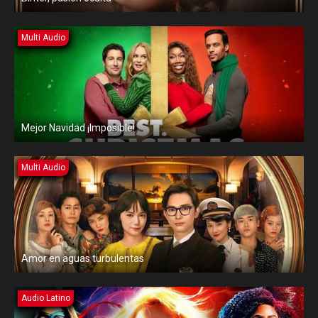
Multi Audio
Mejor Navidad ¡Imposible!
Multi Audio
Amor en aguas turbulentas
Audio Latino