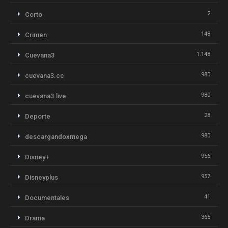
2
Corto
148
Crimen
1.148
Cuevana3
980
cuevana3.cc
980
cuevana3.live
28
Deporte
980
descargandoxmega
956
Disney+
957
Disneyplus
41
Documentales
365
Drama