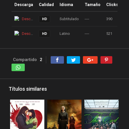
peliculas online
Descarga
Calidad
Idioma
Tamaño
Clicks
peliculas y series online
Descarga
Subtitulado
----
390
HD
peliculas-dvdrip
peliculas1mega
Descarga
Latino
----
521
HD
peliculasaudiolatino
Peliculasflv
pelis
pelis gratis
pelis-123
Compartido
2
pelis24
pelis28
pelisgratishd
pelislatino
pelismart
pelispanda
Títulos similares
pelisplus.me
pelispop
pelistorrent
PoseidonHD
Rakuten
recpelis
reinventorrent
repelis