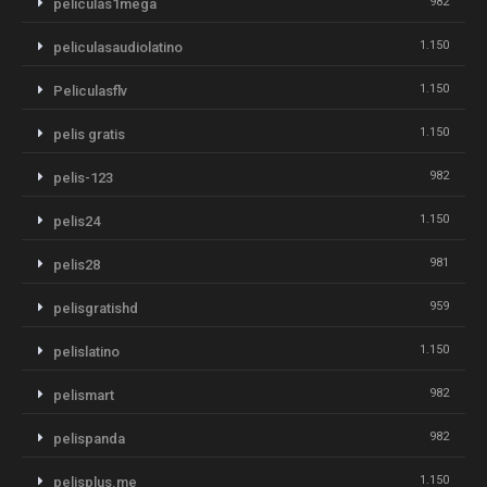
982
peliculas1mega
1.150
peliculasaudiolatino
1.150
Peliculasflv
1.150
pelis gratis
982
pelis-123
1.150
pelis24
981
pelis28
959
pelisgratishd
1.150
pelislatino
982
pelismart
982
pelispanda
1.150
pelisplus.me