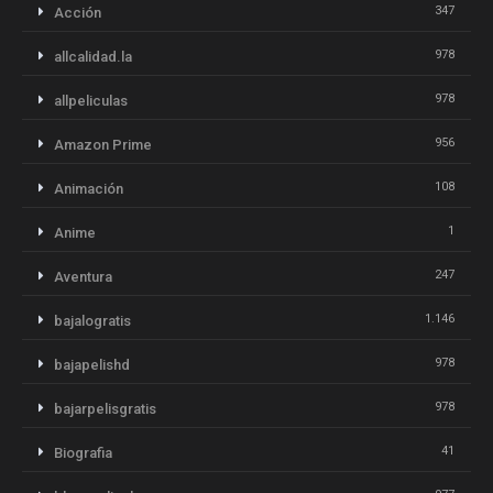
347
Acción
978
allcalidad.la
978
allpeliculas
956
Amazon Prime
108
Animación
1
Anime
247
Aventura
1.146
bajalogratis
978
bajapelishd
978
bajarpelisgratis
41
Biografia