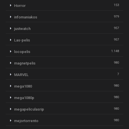
153
Horror
979
infomaniakos
957
justwatch
957
Las-pelis
1.148
locopelis
980
magnetpelis
7
MARVEL
980
mega1080
980
mega1080p
980
megapeliculasrip
980
mejortorrento