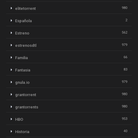
980
elitetorrent
2
Española
562
Estreno
979
estrenosdtl
66
Familia
83
Fantasia
979
gnula.io
980
grantorrent
980
grantorrents
953
HBO
40
Historia