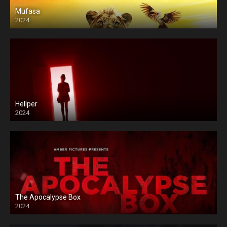
Mufasa
2024
Hellper
2024
The Apocalypse Box
2024