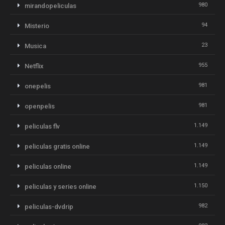
980
mirandopeliculas
94
Misterio
23
Musica
955
Netflix
981
onepelis
981
openpelis
1.149
peliculas flv
1.149
peliculas gratis online
1.149
peliculas online
1.150
peliculas y series online
982
peliculas-dvdrip