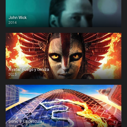
John Wick
2014
Avatar: Fuego y ceniza
2025
Sonic 3: La película
2024