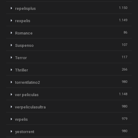
1.150
repelisplus
1.149
rexpelis
86
Romance
107
Suspenso
117
Terror
266
Thriller
980
torrentlatino2
1.148
ver peliculas
980
verpeliculasultra
979
vvpelis
980
yestorrent