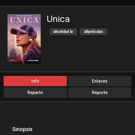
Unica
allcalidad.la
allpeliculas
Amazon Prime
bajalogratis
bajapelishd
bajarpelisgratis
blog-peliculas
cine-tube
cine24h
cinemitas
cinepelis
cinetorrent
Info
Enlaces
cinetux
cliver.to
Reparto
Reporte
compucalitv
Cuevana3
cuevana3.cc
cuevana3.live
descargandoxmega
Disney+
Disneyplus
Documentales
Sinopsis