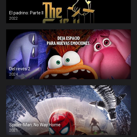
El padrino: Parte II
2022
Del revés 2
2024
Spider-Man: No Way Home
2021