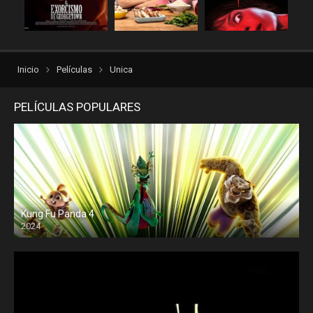
repelisgo
repelisplus
rexpelis
torrentlatino2
ver peliculas
verpeliculasultra
Inicio
Películas
Unica
vvpelis
yestorrent
PELÍCULAS POPULARES
Kung Fu Panda 4
2024