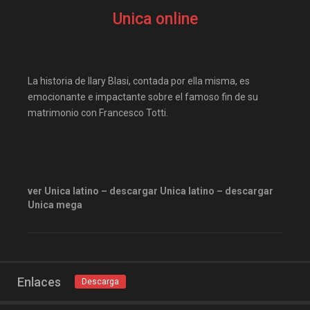
elifilms
elitetorrent
Unica online
Estreno
estrenosdtl
gnula.io
grantorrent
grantorrents
HBO
La historia de Ilary Blasi, contada por ella misma, es
infomaniakos
justwatch
emocionante e impactante sobre el famoso fin de su
matrimonio con Francesco Totti.
Las-pelis
locopelis
magnetpelis
mega1080
mega1080p
megapeliculasrip
mejortorrento
ver Unica latino – descargar Unica latino – descargar
Unica mega
mirandopeliculas
Netflix
onepelis
openpelis
peliculas flv
peliculas gratis online
Enlaces
Descarga
peliculas online