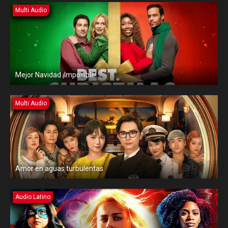
Multi Audio
Mejor Navidad ¡Imposible!
Multi Audio
Amor en aguas turbulentas
Audio Latino