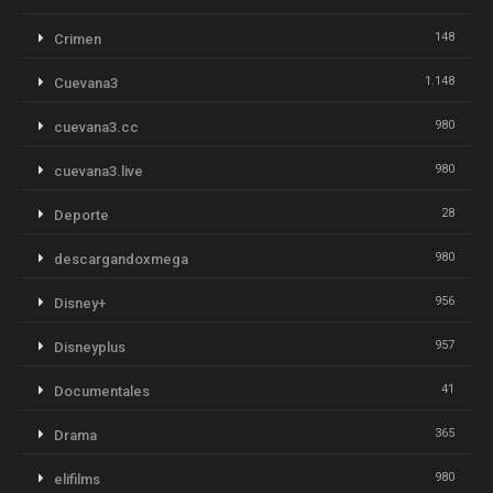
148
Crimen
1.148
Cuevana3
980
cuevana3.cc
980
cuevana3.live
28
Deporte
980
descargandoxmega
956
Disney+
957
Disneyplus
41
Documentales
365
Drama
980
elifilms