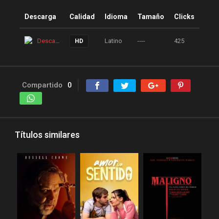
peliculas y series online
Descarga
Calidad
Idioma
Tamaño
Clicks
peliculas-dvdrip
peliculas1mega
Descarga
Latino
----
425
HD
peliculasaudiolatino
Peliculasflv
pelis
pelis gratis
pelis-123
Compartido
0
pelis24
pelis28
pelisgratishd
pelislatino
pelismart
pelispanda
Títulos similares
pelisplus.me
pelispop
pelistorrent
PoseidonHD
Rakuten
recpelis
reinventorrent
repelis
repelis plus
repelis24