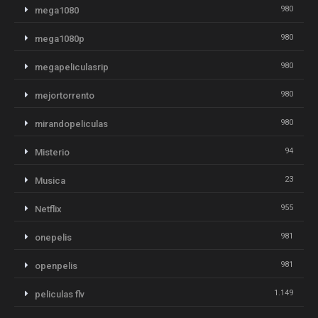
980
mega1080
980
mega1080p
980
megapeliculasrip
980
mejortorrento
980
mirandopeliculas
94
Misterio
23
Musica
955
Netflix
981
onepelis
981
openpelis
1.149
peliculas flv