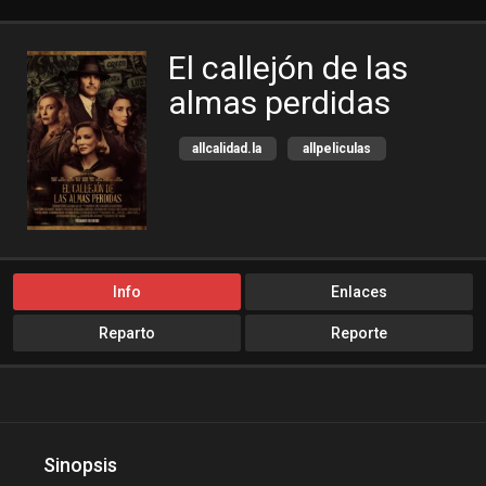
El callejón de las
almas perdidas
allcalidad.la
allpeliculas
Amazon Prime
bajalogratis
bajapelishd
bajarpelisgratis
blog-peliculas
cine-tube
cine24h
cinemitas
Info
Enlaces
cinepelis
cinetorrent
Reparto
Reporte
cinetux
cliver.to
compucalitv
Crimen
Cuevana3
cuevana3.cc
cuevana3.live
Sinopsis