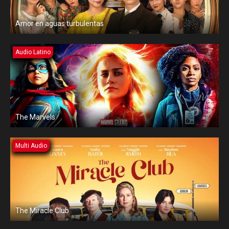
Amor en aguas turbulentas
Audio Latino
The Marvels
Multi Audio
The Miracle Club