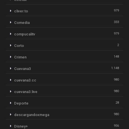
979
cliver.to
333
Comedia
979
compucalitv
2
Corto
148
Crimen
1.148
Cuevana3
980
cuevana3.cc
980
cuevana3.live
28
Deporte
980
descargandoxmega
956
Disney+