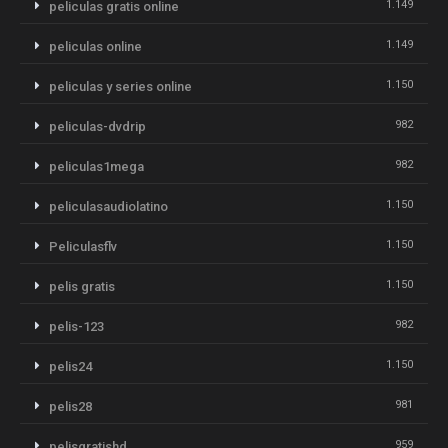
1.149
peliculas gratis online
1.149
peliculas online
1.150
peliculas y series online
982
peliculas-dvdrip
982
peliculas1mega
1.150
peliculasaudiolatino
1.150
Peliculasflv
1.150
pelis gratis
982
pelis-123
1.150
pelis24
981
pelis28
959
pelisgratishd