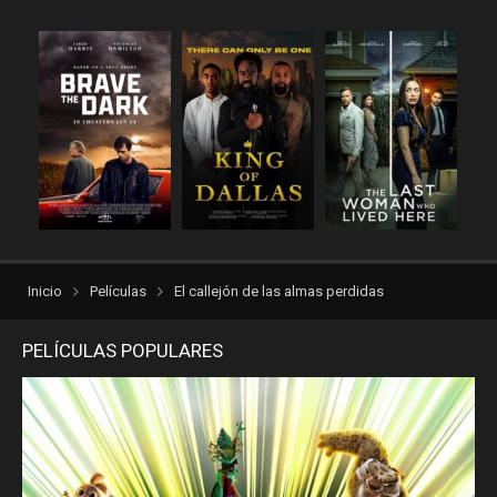
reinventorrent
repelis
repelis plus
repelis24
repelisgo
repelisplus
rexpelis
Thriller
torrentlatino2
ver peliculas
verpeliculasultra
vvpelis
yestorrent
Inicio
Películas
El callejón de las almas perdidas
PELÍCULAS POPULARES