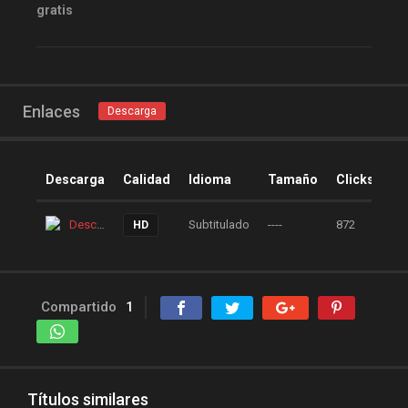
peliculas gratis online
gratis
peliculas online
peliculas y series online
peliculas-dvdrip
Enlaces
Descarga
peliculas1mega
peliculasaudiolatino
Descarga
Calidad
Idioma
Tamaño
Clicks
Peliculasflv
pelis
pelis gratis
pelis-123
Descarga
Subtitulado
----
872
HD
pelis24
pelis28
pelisgratishd
pelislatino
pelismart
pelispanda
Compartido
1
pelisplus.me
pelispop
pelistorrent
PoseidonHD
Rakuten
recpelis
Títulos similares