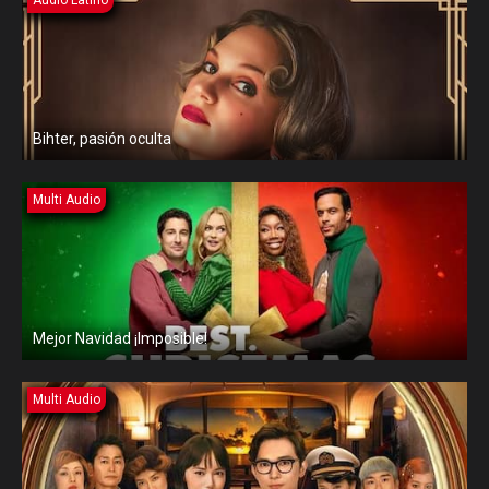
Audio Latino
Bihter, pasión oculta
Multi Audio
Mejor Navidad ¡Imposible!
Multi Audio