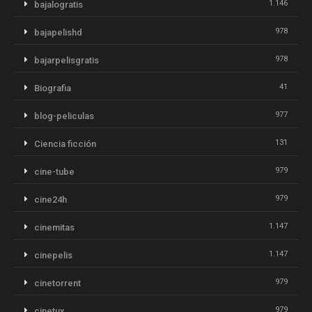
1.146
bajalogratis
978
bajapelishd
978
bajarpelisgratis
41
Biografia
977
blog-peliculas
131
Ciencia ficción
979
cine-tube
979
cine24h
1.147
cinemitas
1.147
cinepelis
979
cinetorrent
979
cinetux