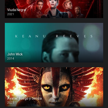
Viuda Negra
2021
John Wick
2014
Avatar: Fuego y ceniza
2025