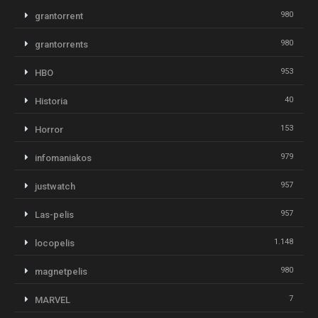
980
grantorrent
980
grantorrents
953
HBO
40
Historia
153
Horror
979
infomaniakos
957
justwatch
957
Las-pelis
1.148
locopelis
980
magnetpelis
7
MARVEL