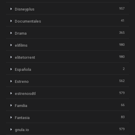
957
Disneyplus
41
Documentales
365
Drama
980
elifilms
980
elitetorrent
2
Española
562
Estreno
979
estrenosdtl
66
Familia
83
Fantasia
979
gnula.io