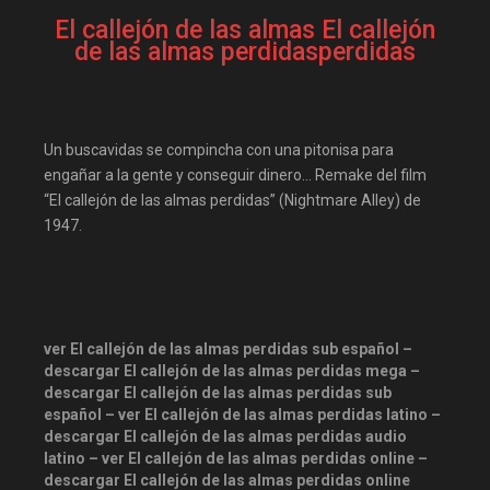
descargandoxmega
Disney+
El callejón de las almas El callejón
Disneyplus
Drama
de las almas perdidasperdidas
elifilms
elitetorrent
estrenosdtl
gnula.io
Un buscavidas se compincha con una pitonisa para
grantorrent
grantorrents
engañar a la gente y conseguir dinero… Remake del film
HBO
infomaniakos
“El callejón de las almas perdidas” (Nightmare Alley) de
justwatch
Las-pelis
1947.
locopelis
magnetpelis
mega1080
mega1080p
megapeliculasrip
ver El callejón de las almas perdidas sub español –
mejortorrento
descargar El callejón de las almas perdidas mega –
descargar El callejón de las almas perdidas sub
mirandopeliculas
Netflix
español – ver El callejón de las almas perdidas latino –
onepelis
openpelis
descargar El callejón de las almas perdidas audio
latino – ver El callejón de las almas perdidas online –
peliculas flv
descargar El callejón de las almas perdidas online