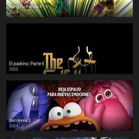
Kung Fu Panda 4
2024
El padrino: Parte II
2022
Del revés 2
2024