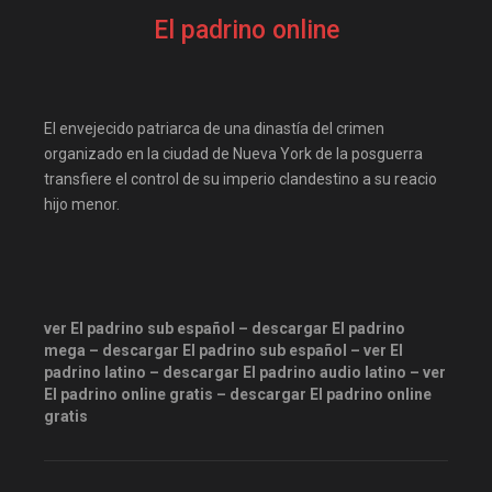
Disneyplus
Drama
El padrino online
elifilms
elitetorrent
estrenosdtl
gnula.io
grantorrent
grantorrents
El envejecido patriarca de una dinastía del crimen
HBO
infomaniakos
organizado en la ciudad de Nueva York de la posguerra
transfiere el control de su imperio clandestino a su reacio
justwatch
Las-pelis
hijo menor.
locopelis
magnetpelis
mega1080
mega1080p
megapeliculasrip
mejortorrento
ver El padrino sub español – descargar El padrino
mega – descargar El padrino sub español – ver El
mirandopeliculas
Netflix
padrino latino – descargar El padrino audio latino – ver
El padrino online gratis – descargar El padrino online
onepelis
openpelis
gratis
peliculas flv
peliculas gratis online