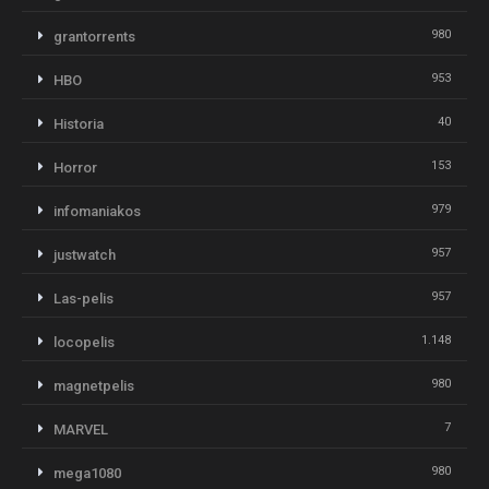
980
grantorrents
953
HBO
40
Historia
153
Horror
979
infomaniakos
957
justwatch
957
Las-pelis
1.148
locopelis
980
magnetpelis
7
MARVEL
980
mega1080