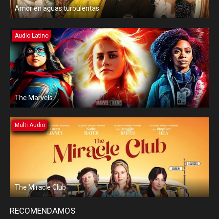
Amor en aguas turbulentas
Audio Latino
The Marvels
Multi Audio
The Miracle Club
RECOMENDAMOS