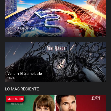
Sonic 3: La película
2024
Venom: El último baile
2024
LO MAS RECIENTE
Multi Audio