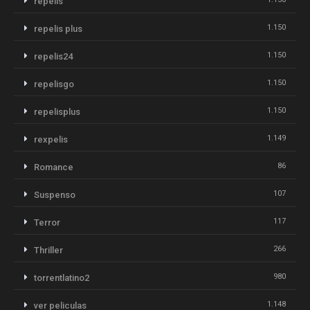
repelis
1.150
repelis plus
1.150
repelis24
1.150
repelisgo
1.150
repelisplus
1.149
rexpelis
86
Romance
107
Suspenso
117
Terror
266
Thriller
980
torrentlatino2
1.148
ver peliculas