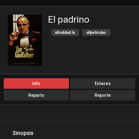
El padrino
allcalidad.la
allpeliculas
Amazon Prime
bajalogratis
bajapelishd
bajarpelisgratis
blog-peliculas
cine-tube
cine24h
cinemitas
cinepelis
cinetorrent
Info
Enlaces
cinetux
cliver.to
Reparto
Reporte
compucalitv
Crimen
Cuevana3
cuevana3.cc
cuevana3.live
descargandoxmega
Disney+
Sinopsis