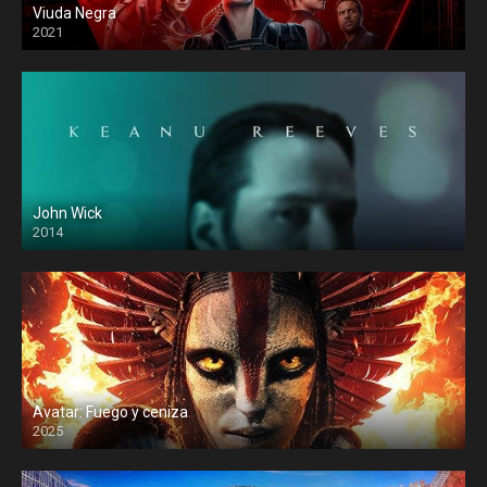
Viuda Negra
2021
John Wick
2014
Avatar: Fuego y ceniza
2025