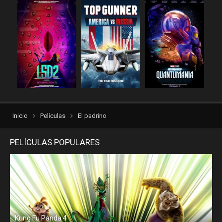
repelis plus
repelis24
repelisgo
repelisplus
rexpelis
torrentlatino2
ver peliculas
verpeliculasultra
vvpelis
yestorrent
Inicio
Películas
El padrino
PELÍCULAS POPULARES
Kung Fu Panda 4