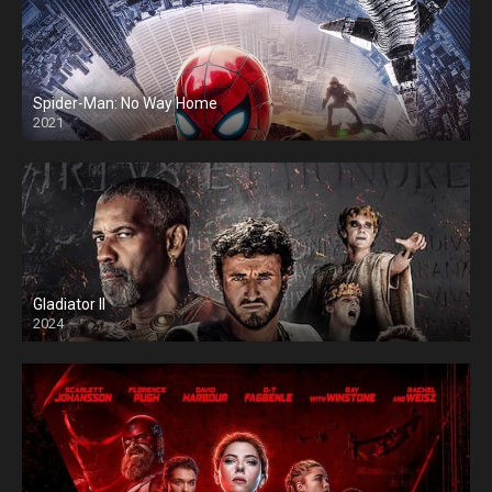
Spider-Man: No Way Home
2021
Gladiator II
2024