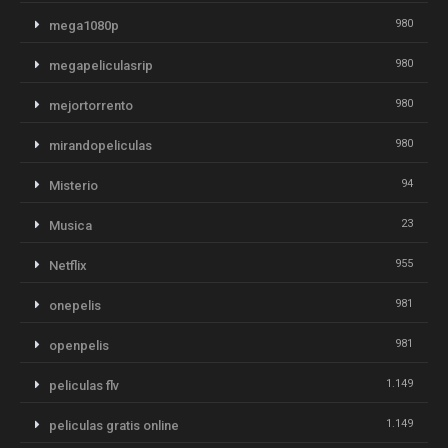
980
mega1080p
980
megapeliculasrip
980
mejortorrento
980
mirandopeliculas
94
Misterio
23
Musica
955
Netflix
981
onepelis
981
openpelis
1.149
peliculas flv
1.149
peliculas gratis online