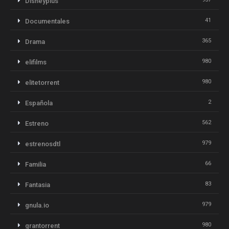
Disneyplus
41
Documentales
365
Drama
980
elifilms
980
elitetorrent
2
Española
562
Estreno
979
estrenosdtl
66
Familia
83
Fantasia
979
gnula.io
980
grantorrent