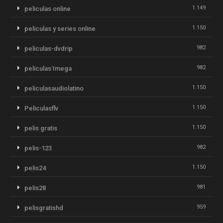
1.149
peliculas online
1.150
peliculas y series online
982
peliculas-dvdrip
982
peliculas1mega
1.150
peliculasaudiolatino
1.150
Peliculasflv
1.150
pelis gratis
982
pelis-123
1.150
pelis24
981
pelis28
959
pelisgratishd