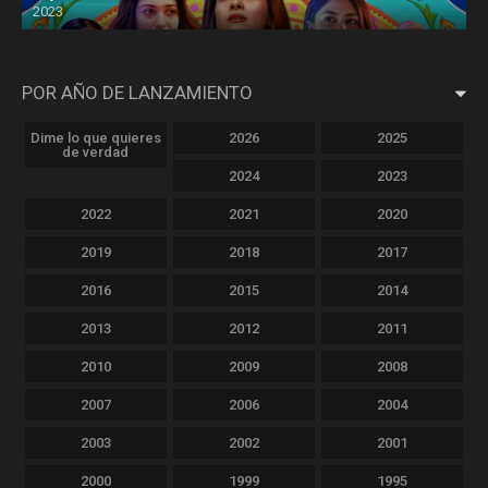
2023
POR AÑO DE LANZAMIENTO
Dime lo que quieres
2026
2025
de verdad
2024
2023
2022
2021
2020
2019
2018
2017
2016
2015
2014
2013
2012
2011
2010
2009
2008
2007
2006
2004
2003
2002
2001
2000
1999
1995