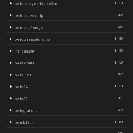
1.150
peliculas y series online
982
peliculas-dvdrip
982
peliculas1mega
1.150
peliculasaudiolatino
1.150
Peliculasflv
1.150
pelis gratis
982
pelis-123
1.150
pelis24
981
pelis28
959
pelisgratishd
1.150
pelislatino