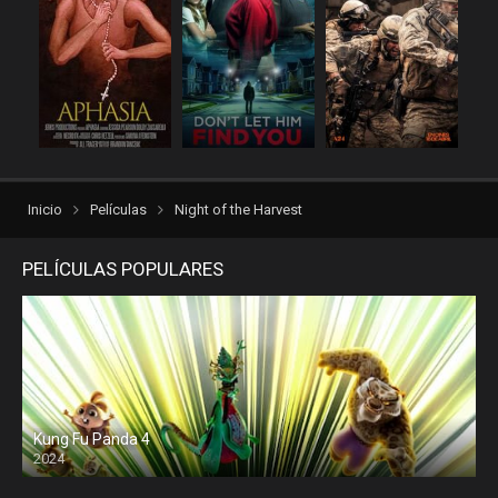
repelis plus
repelis24
repelisgo
repelisplus
rexpelis
Thriller
torrentlatino2
ver peliculas
verpeliculasultra
vvpelis
yestorrent
Inicio
Películas
Night of the Harvest
PELÍCULAS POPULARES
Kung Fu Panda 4
2024