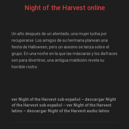
Disneyplus
Drama
Night of the Harvest online
elifilms
elitetorrent
estrenosdtl
gnula.io
grantorrent
grantorrents
Un año después de un atentado, una mujer lucha por
HBO
Horror
recuperarse. Los amigos de su hermana planean una
fiesta de Halloween, pero un asesino se lanza sobre el
infomaniakos
justwatch
grupo. En una noche en la que las máscaras y los disfraces
Las-pelis
locopelis
son para divertirse, una antigua maldición revela su
horrible rostro.
magnetpelis
mega1080
mega1080p
megapeliculasrip
mejortorrento
mirandopeliculas
Netflix
ver Night of the Harvest sub español – descargar Night
onepelis
openpelis
of the Harvest sub español – ver Night of the Harvest
latino – descargar Night of the Harvest audio latino
peliculas flv
peliculas gratis online