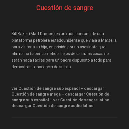
Estreno
estrenosdtl
Cuestión de sangre
gnula.io
grantorrent
grantorrents
infomaniakos
locopelis
magnetpelis
Bill Baker (Matt Damon) es un rudo operario de una
mega1080
mega1080p
plataforma petrolera estadounidense que viaja a Marsella
para visitar a su hija, en prisión por un asesinato que
megapeliculasrip
afirma no haber cometido. Lejos de casa, las cosas no
mejortorrento
serán nada fáciles para un padre dispuesto a todo para
demostrar la inocencia de su hija.
mirandopeliculas
onepelis
openpelis
peliculas flv
peliculas gratis online
ver Cuestión de sangre sub español – descargar
Cuestión de sangre mega – descargar Cuestión de
peliculas online
sangre sub español – ver Cuestión de sangre latino –
peliculas y series online
descargar Cuestión de sangre audio latino
peliculas-dvdrip
peliculas1mega