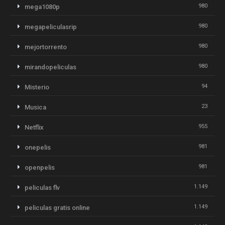
980
mega1080p
980
megapeliculasrip
980
mejortorrento
980
mirandopeliculas
94
Misterio
23
Musica
955
Netflix
981
onepelis
981
openpelis
1.149
peliculas flv
1.149
peliculas gratis online