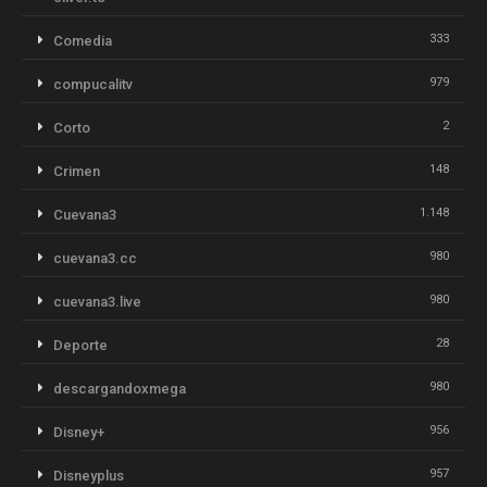
333
Comedia
979
compucalitv
2
Corto
148
Crimen
1.148
Cuevana3
980
cuevana3.cc
980
cuevana3.live
28
Deporte
980
descargandoxmega
956
Disney+
957
Disneyplus