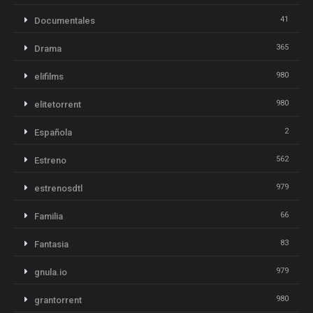
41
Documentales
365
Drama
980
elifilms
980
elitetorrent
2
Española
562
Estreno
979
estrenosdtl
66
Familia
83
Fantasia
979
gnula.io
980
grantorrent