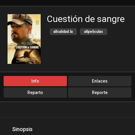
Cuestión de sangre
allcalidad.la
allpeliculas
bajalogratis
bajapelishd
bajarpelisgratis
blog-peliculas
cine-tube
cine24h
cinemitas
cinepelis
cinetorrent
cinetux
Info
Enlaces
cliver.to
compucalitv
Reparto
Reporte
Crimen
Cuevana3
cuevana3.cc
cuevana3.live
descargandoxmega
Drama
elifilms
elitetorrent
Sinopsis