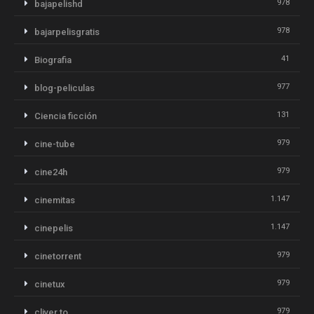
978
bajapelishd
978
bajarpelisgratis
41
Biografia
977
blog-peliculas
131
Ciencia ficción
979
cine-tube
979
cine24h
1.147
cinemitas
1.147
cinepelis
979
cinetorrent
979
cinetux
979
cliver.to