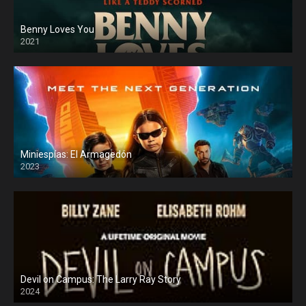
Benny Loves You
2021
Miniespías: El Armagedón
2023
Devil on Campus: The Larry Ray Story
2024