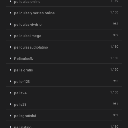
1.149
peliculas online
1.150
peliculas y series online
982
peliculas-dvdrip
982
peliculas1mega
1.150
peliculasaudiolatino
1.150
Peliculasflv
1.150
pelis gratis
982
pelis-123
1.150
pelis24
981
pelis28
959
pelisgratishd
1.150
pelislatino