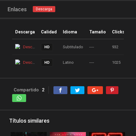
peliculasaudiolatino
Enlaces
Descarga
Peliculasflv
pelis
pelis gratis
pelis-123
Descarga
Calidad
Idioma
Tamaño
Clicks
pelis24
pelis28
pelislatino
pelismart
Descarga
Subtitulado
----
932
HD
pelispanda
pelisplus.me
pelispop
pelistorrent
Descarga
Latino
----
1025
HD
PoseidonHD
recpelis
reinventorrent
repelis
Compartido
2
repelis plus
repelis24
repelisgo
repelisplus
rexpelis
Thriller
torrentlatino2
ver peliculas
Títulos similares
verpeliculasultra
vvpelis