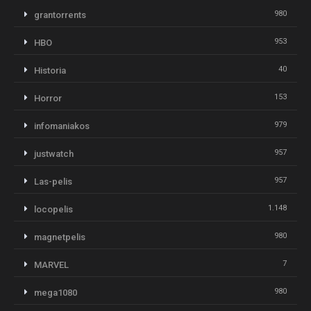
980
grantorrents
953
HBO
40
Historia
153
Horror
979
infomaniakos
957
justwatch
957
Las-pelis
1.148
locopelis
980
magnetpelis
7
MARVEL
980
mega1080