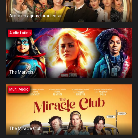
Amor en aguas turbulentas
Audio Latino
The Marvels
Multi Audio
The Miracle Club