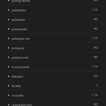
959
pelisgratishd
1.150
pelislatino
982
pelismart
982
pelispanda
1.150
pelisplus.me
982
pelispop
982
pelistorrent
1.150
PoseidonHD
959
Rakuten
5
Reality
1.150
recpelis
982
reinventorrent