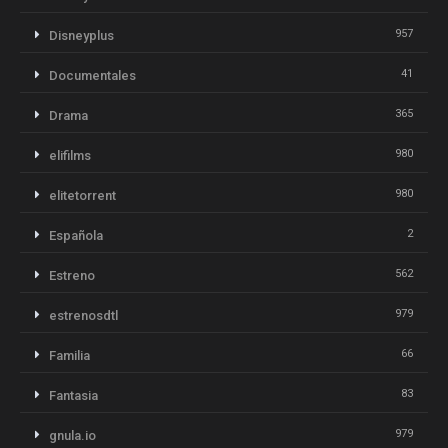
957
Disneyplus
41
Documentales
365
Drama
980
elifilms
980
elitetorrent
2
Española
562
Estreno
979
estrenosdtl
66
Familia
83
Fantasia
979
gnula.io