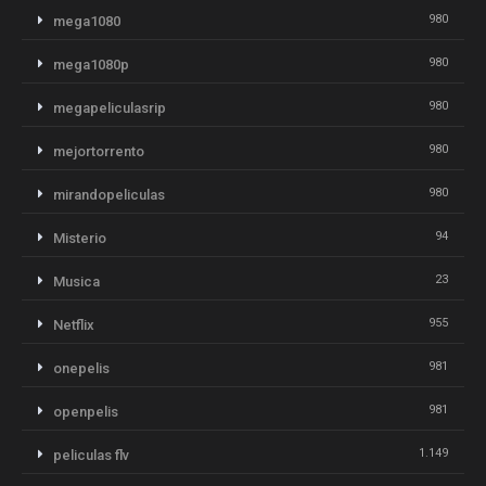
980
mega1080
980
mega1080p
980
megapeliculasrip
980
mejortorrento
980
mirandopeliculas
94
Misterio
23
Musica
955
Netflix
981
onepelis
981
openpelis
1.149
peliculas flv