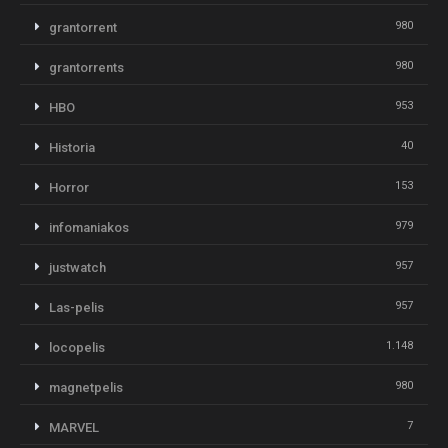
980
grantorrent
980
grantorrents
953
HBO
40
Historia
153
Horror
979
infomaniakos
957
justwatch
957
Las-pelis
1.148
locopelis
980
magnetpelis
7
MARVEL