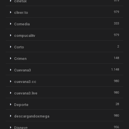
979
cinetux
979
cliver.to
333
Comedia
979
compucalitv
2
Corto
148
Crimen
1.148
Cuevana3
980
cuevana3.cc
980
cuevana3.live
28
Deporte
980
descargandoxmega
956
Disney+