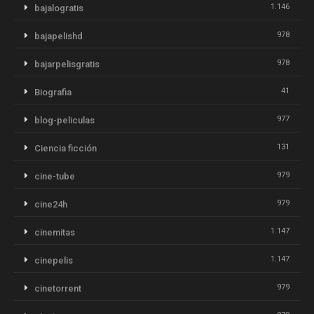
1.146
bajalogratis
978
bajapelishd
978
bajarpelisgratis
41
Biografia
977
blog-peliculas
131
Ciencia ficción
979
cine-tube
979
cine24h
1.147
cinemitas
1.147
cinepelis
979
cinetorrent