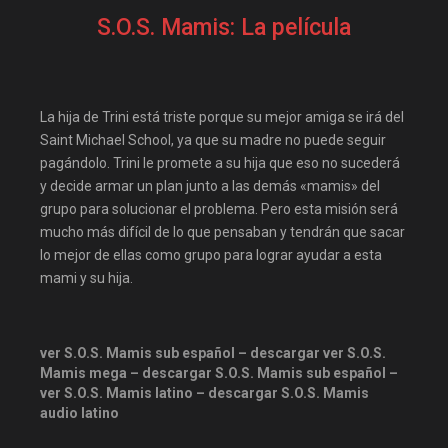
descargandoxmega
Disney+
S.O.S. Mamis: La película
Disneyplus
elifilms
elitetorrent
estrenosdtl
gnula.io
grantorrent
La hija de Trini está triste porque su mejor amiga se irá del
grantorrents
HBO
Saint Michael School, ya que su madre no puede seguir
pagándolo. Trini le promete a su hija que eso no sucederá
infomaniakos
justwatch
y decide armar un plan junto a las demás «mamis» del
Las-pelis
locopelis
grupo para solucionar el problema. Pero esta misión será
mucho más difícil de lo que pensaban y tendrán que sacar
magnetpelis
mega1080
lo mejor de ellas como grupo para lograr ayudar a esta
mega1080p
megapeliculasrip
mami y su hija.
mejortorrento
mirandopeliculas
Netflix
ver S.O.S. Mamis sub español – descargar ver S.O.S.
onepelis
openpelis
Mamis mega – descargar S.O.S. Mamis sub español –
ver S.O.S. Mamis latino – descargar S.O.S. Mamis
peliculas flv
audio latino
peliculas gratis online