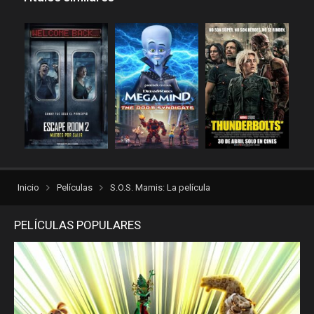
repelis plus
repelis24
repelisgo
repelisplus
rexpelis
torrentlatino2
ver peliculas
verpeliculasultra
vvpelis
yestorrent
Inicio
Películas
S.O.S. Mamis: La película
PELÍCULAS POPULARES