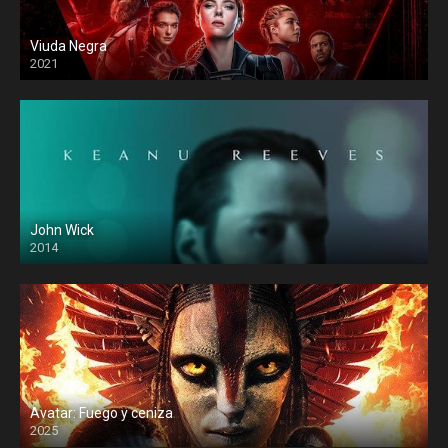
Viuda Negra
2021
John Wick
2014
Avatar: Fuego y ceniza
2025