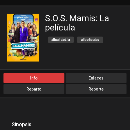
S.O.S. Mamis: La
película
allcalidad.la
allpeliculas
Amazon Prime
bajalogratis
bajapelishd
bajarpelisgratis
blog-peliculas
cine-tube
cine24h
cinemitas
Info
Enlaces
cinepelis
cinetorrent
Reparto
Reporte
cinetux
cliver.to
Comedia
compucalitv
Cuevana3
cuevana3.cc
cuevana3.live
Sinopsis