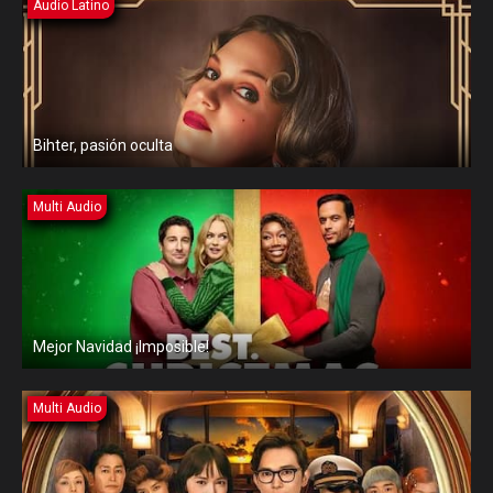
Audio Latino
Bihter, pasión oculta
Multi Audio
Mejor Navidad ¡Imposible!
Multi Audio