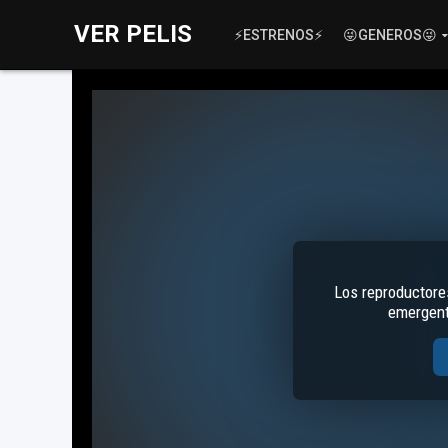
VER PELIS
⚡ESTRENOS⚡
😜GENEROS😜