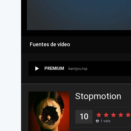
Fuentes de vídeo
PREMIUM
kamijou.top
Stopmotion
10
1
voto