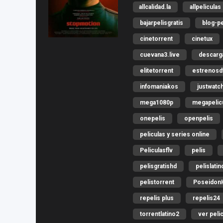
allcalidad.la
allpeliculas
bajarpelisgratis
blog-pe
cinetorrent
cinetux
cuevana3.live
descar
elitetorrent
estrenosdt
infomaniakos
justwatc
mega1080p
megapelicu
onepelis
openpelis
peliculas y series online
Peliculasflv
pelis
pelisgratishd
pelislatin
pelistorrent
Poseidon
repelis plus
repelis24
torrentlatino2
ver peli