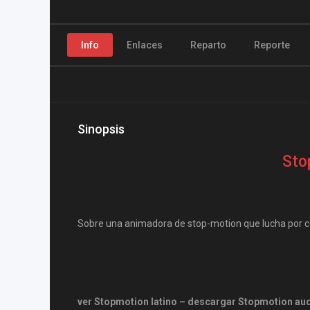
Info
Enlaces
Reparto
Reporte
Sinopsis
Sto
Sobre una animadora de stop-motion que lucha por con
ver Stopmotion latino – descargar Stopmotion au