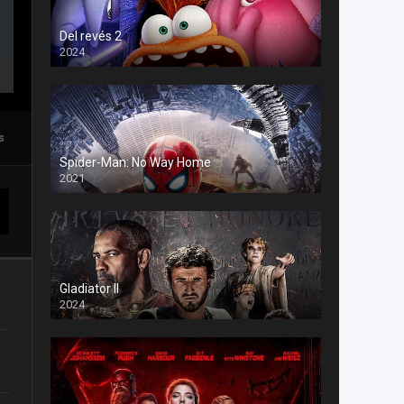
Del revés 2
2024
s
Spider-Man: No Way Home
2021
Gladiator II
2024