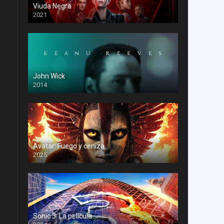
Viuda Negra
2021
John Wick
2014
Avatar: Fuego y ceniza
2025
Sonic 3: La película