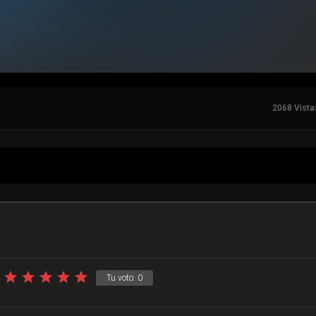
2068 Vista
Tu voto:
0