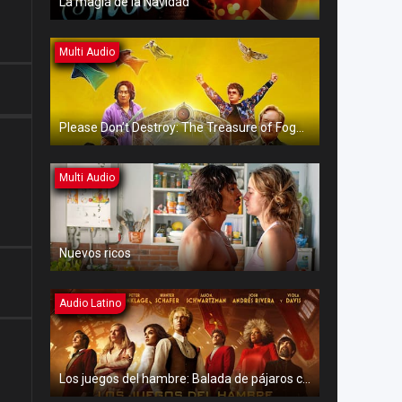
La magia de la Navidad
Multi Audio
Please Don’t Destroy: The Treasure of Foggy Mountain
Multi Audio
Nuevos ricos
Audio Latino
Los juegos del hambre: Balada de pájaros cantores y serpientes