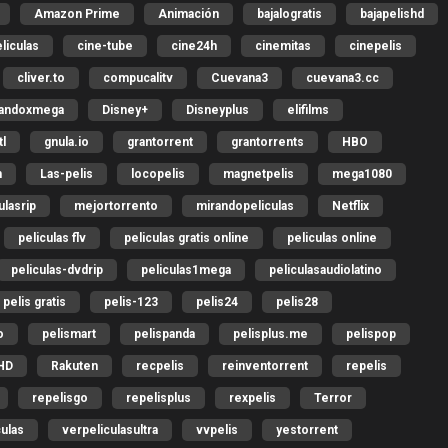
Amazon Prime
Animación
bajalogratis
bajapelishd
liculas
cine-tube
cine24h
cinemitas
cinepelis
cliver.to
compucalitv
Cuevana3
cuevana3.cc
gandoxmega
Disney+
Disneyplus
elifilms
l
gnula.io
grantorrent
grantorrents
HBO
h
Las-pelis
locopelis
magnetpelis
mega1080
lasrip
mejortorrento
mirandopeliculas
Netflix
peliculas flv
peliculas gratis online
peliculas online
peliculas-dvdrip
peliculas1mega
peliculasaudiolatino
pelis gratis
pelis-123
pelis24
pelis28
o
pelismart
pelispanda
pelisplus.me
pelispop
HD
Rakuten
recpelis
reinventorrent
repelis
repelisgo
repelisplus
rexpelis
Terror
culas
verpeliculasultra
vvpelis
yestorrent