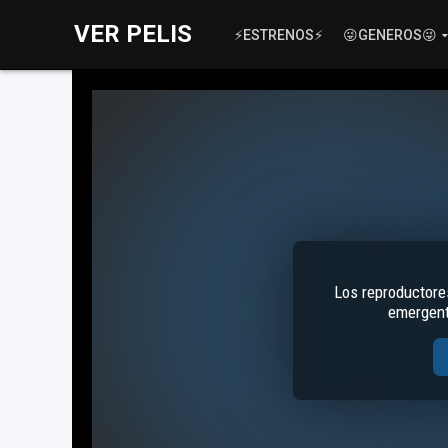
VER PELIS
⚡ESTRENOS⚡
😜GENEROS😜