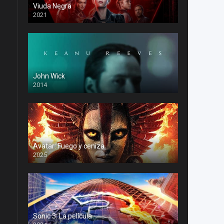
Viuda Negra
2021
John Wick
2014
Avatar: Fuego y ceniza
2025
Sonic 3: La película