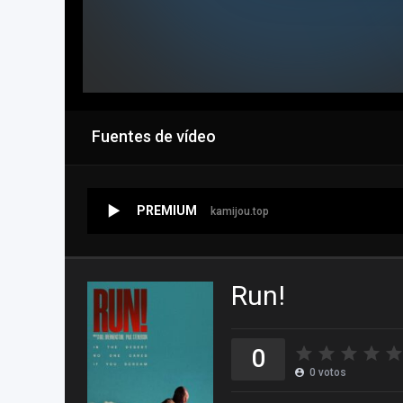
Fuentes de vídeo
PREMIUM
kamijou.top
Run!
0
0
votos