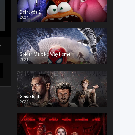
Del revés 2
2024
s
Spider-Man: No Way Home
2021
Gladiator II
2024