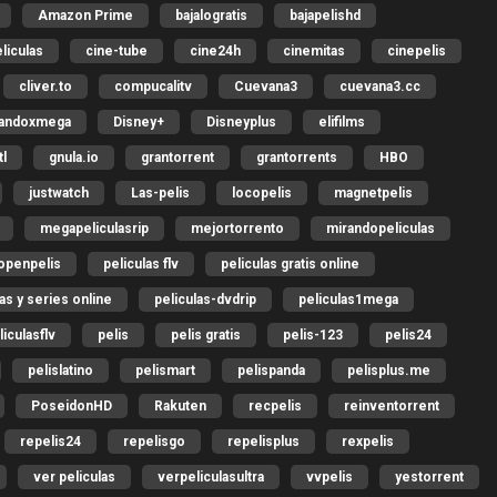
Amazon Prime
bajalogratis
bajapelishd
liculas
cine-tube
cine24h
cinemitas
cinepelis
cliver.to
compucalitv
Cuevana3
cuevana3.cc
gandoxmega
Disney+
Disneyplus
elifilms
l
gnula.io
grantorrent
grantorrents
HBO
justwatch
Las-pelis
locopelis
magnetpelis
megapeliculasrip
mejortorrento
mirandopeliculas
openpelis
peliculas flv
peliculas gratis online
las y series online
peliculas-dvdrip
peliculas1mega
liculasflv
pelis
pelis gratis
pelis-123
pelis24
pelislatino
pelismart
pelispanda
pelisplus.me
PoseidonHD
Rakuten
recpelis
reinventorrent
repelis24
repelisgo
repelisplus
rexpelis
ver peliculas
verpeliculasultra
vvpelis
yestorrent