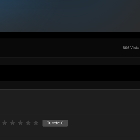
806 Vista
Tu voto:
0