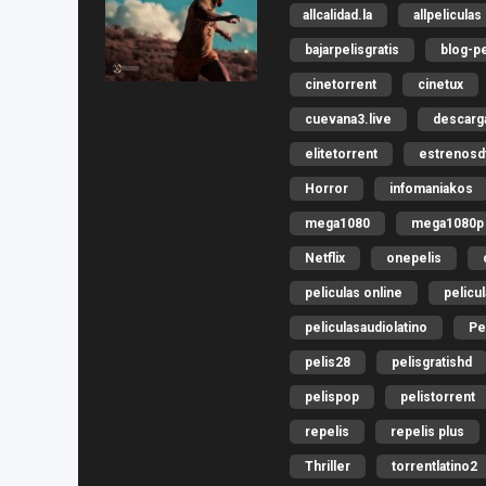
allcalidad.la
allpeliculas
bajarpelisgratis
blog-pe
cinetorrent
cinetux
cuevana3.live
descar
elitetorrent
estrenosdt
Horror
infomaniakos
mega1080
mega1080p
Netflix
onepelis
peliculas online
pelicu
peliculasaudiolatino
Pe
pelis28
pelisgratishd
pelispop
pelistorrent
repelis
repelis plus
Thriller
torrentlatino2