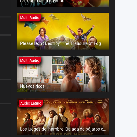
La magia de la Navidad
Multi Audio
Please Don’t Destroy: The Treasure of Foggy Mountain
Multi Audio
Nuevos ricos
Audio Latino
Los juegos del hambre: Balada de pájaros cantores y serpientes