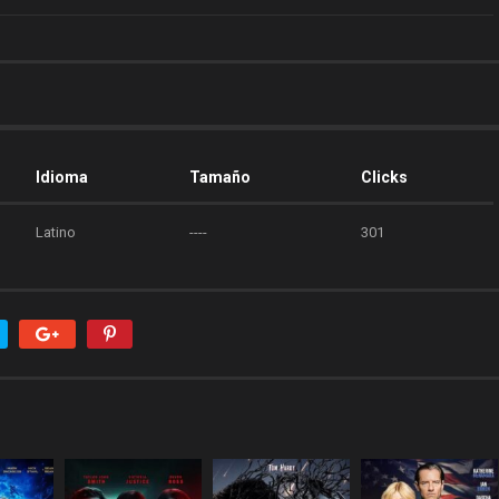
Idioma
Tamaño
Clicks
Latino
----
301