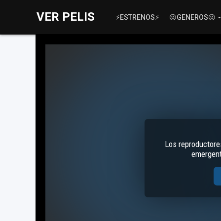
VER PELIS
⚡ESTRENOS⚡
😜GENEROS😜