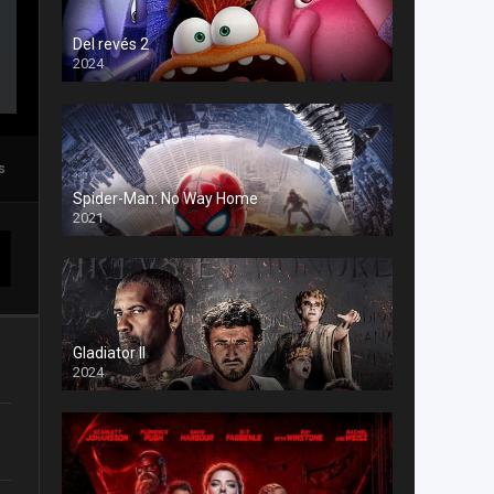
Del revés 2
2024
s
Spider-Man: No Way Home
2021
Gladiator II
2024