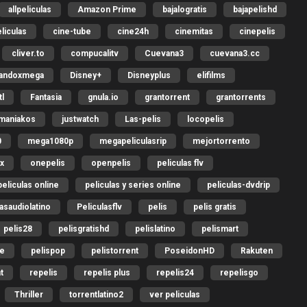
allpeliculas
Amazon Prime
bajalogratis
bajapelishd
liculas
cine-tube
cine24h
cinemitas
cinepelis
cliver.to
compucalitv
Cuevana3
cuevana3.cc
gandoxmega
Disney+
Disneyplus
elifilms
l
Fantasia
gnula.io
grantorrent
grantorrents
omaniakos
justwatch
Las-pelis
locopelis
0
mega1080p
megapeliculasrip
mejortorrento
ix
onepelis
openpelis
peliculas flv
peliculas online
peliculas y series online
peliculas-dvdrip
lasaudiolatino
Peliculasflv
pelis
pelis gratis
pelis28
pelisgratishd
pelislatino
pelismart
me
pelispop
pelistorrent
PoseidonHD
Rakuten
t
repelis
repelis plus
repelis24
repelisgo
Thriller
torrentlatino2
ver peliculas