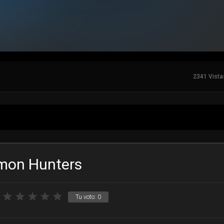
2341 Vista
emon Hunters
Tu voto:
0