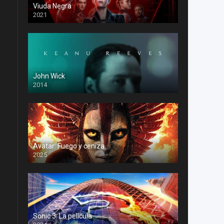
Viuda Negra
2021
John Wick
2014
Avatar: Fuego y ceniza
2025
Sonic 3: La película