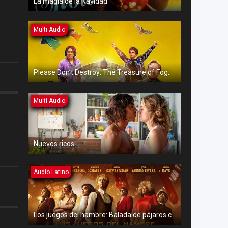
La magia de la Navidad
Multi Audio
Please Don’t Destroy: The Treasure of Foggy Mountain
Multi Audio
Nuevos ricos
Audio Latino
Los juegos del hambre: Balada de pájaros cantores y serpientes