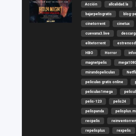
Acción
allcalidad.la
bajarpelisgratis
blog-pe
cinetorrent
cinetux
cuevana3.live
descar
elitetorrent
estrenosdt
HBO
Horror
inf
magnetpelis
mega108
mirandopeliculas
Netfl
peliculas gratis online
peliculas1mega
pelicu
pelis-123
pelis24
pelispanda
pelisplus.
recpelis
reinventorren
repelisplus
rexpelis