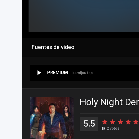
Fuentes de vídeo
PREMIUM
kamijou.top
Holy Night D
5.5
2
votos