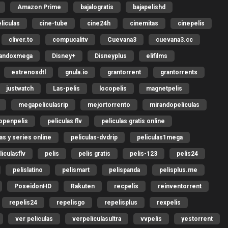
Amazon Prime
bajalogratis
bajapelishd
liculas
cine-tube
cine24h
cinemitas
cinepelis
cliver.to
compucalitv
Cuevana3
cuevana3.cc
gandoxmega
Disney+
Disneyplus
elifilms
estrenosdtl
gnula.io
grantorrent
grantorrents
justwatch
Las-pelis
locopelis
magnetpelis
megapeliculasrip
mejortorrento
mirandopeliculas
openpelis
peliculas flv
peliculas gratis online
las y series online
peliculas-dvdrip
peliculas1mega
liculasflv
pelis
pelis gratis
pelis-123
pelis24
pelislatino
pelismart
pelispanda
pelisplus.me
PoseidonHD
Rakuten
recpelis
reinventorrent
repelis24
repelisgo
repelisplus
rexpelis
ver peliculas
verpeliculasultra
vvpelis
yestorrent