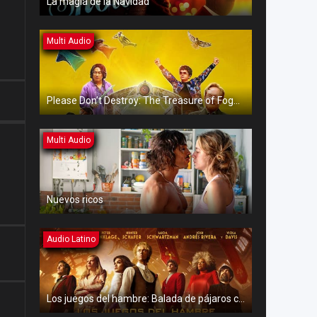
La magia de la Navidad
Multi Audio
Please Don’t Destroy: The Treasure of Foggy Mountain
Multi Audio
Nuevos ricos
Audio Latino
Los juegos del hambre: Balada de pájaros cantores y serpientes