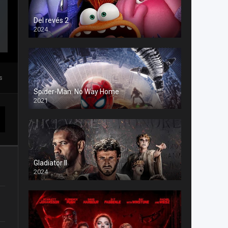
Del revés 2
2024
s
Spider-Man: No Way Home
2021
Gladiator II
2024