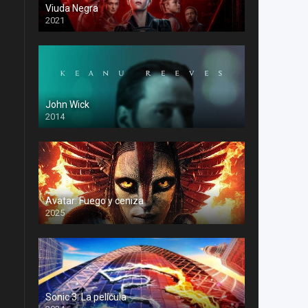
Viuda Negra
2021
John Wick
2014
Avatar: Fuego y ceniza
2025
Sonic 3: La película