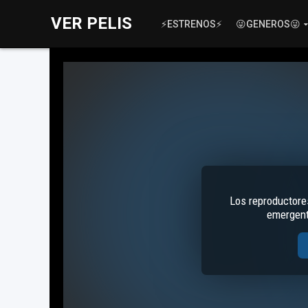
VER PELIS
⚡ESTRENOS⚡
😜GENEROS😜