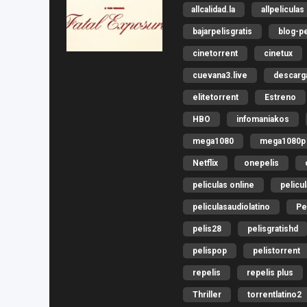
allcalidad.la
allpeliculas
bajarpelisgratis
blog-pe
cinetorrent
cinetux
cuevana3.live
descar
elitetorrent
Estreno
HBO
infomaniakos
mega1080
mega1080p
Netflix
onepelis
peliculas online
pelicu
peliculasaudiolatino
Pe
pelis28
pelisgratishd
pelispop
pelistorrent
repelis
repelis plus
Thriller
torrentlatino2