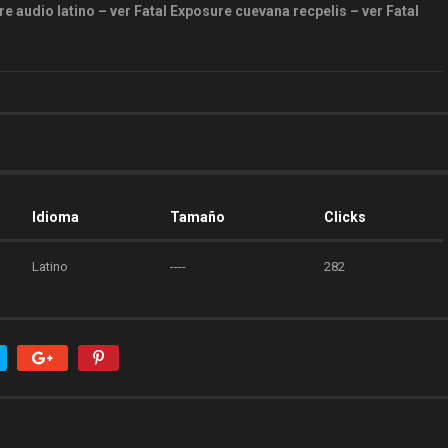
e audio latino – ver Fatal Exposure cuevana recpelis – ver Fatal
Idioma
Tamaño
Clicks
Latino
----
282