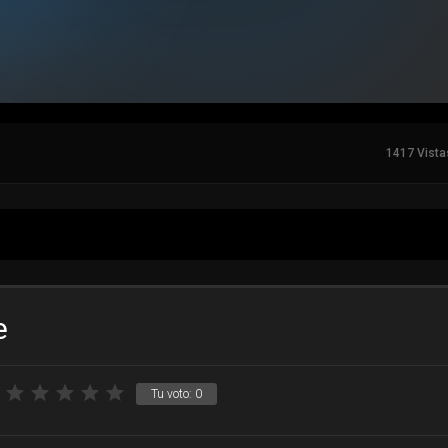
1417 Vista
e
Tu voto:
0