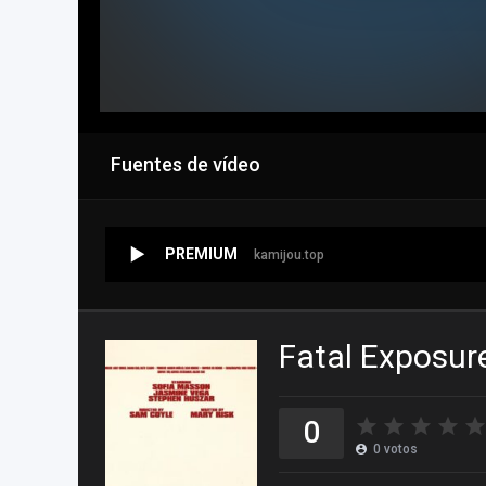
Fuentes de vídeo
PREMIUM
kamijou.top
Fatal Exposur
0
0
votos