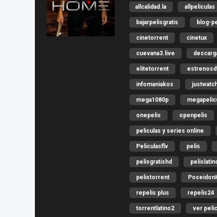
allcalidad.la
allpeliculas
bajarpelisgratis
blog-pe
cinetorrent
cinetux
cuevana3.live
descar
elitetorrent
estrenosdt
infomaniakos
justwatc
mega1080p
megapelicu
onepelis
openpelis
peliculas y series online
Peliculasflv
pelis
pelisgratishd
pelislatin
pelistorrent
Poseidon
repelis plus
repelis24
torrentlatino2
ver peli