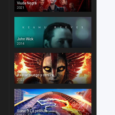
Viuda Negra
2021
John Wick
2014
Avatar: Fuego y ceniza
2025
Sonic 3: La película