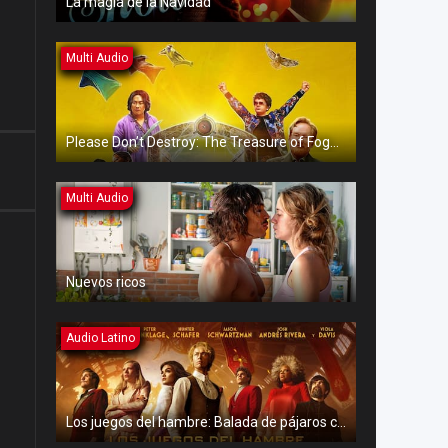
La magia de la Navidad
Multi Audio
Please Don’t Destroy: The Treasure of Foggy Mountain
Multi Audio
Nuevos ricos
Audio Latino
Los juegos del hambre: Balada de pájaros cantores y serpientes