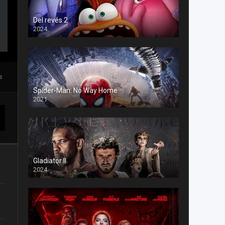
Del revés 2
2024
s
Spider-Man: No Way Home
2021
Gladiator II
2024