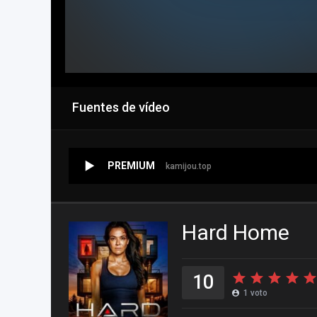
Fuentes de vídeo
PREMIUM
kamijou.top
Hard Home
10
1
voto