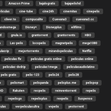
Amazon Prime
bajalogratis
bajapelishd
liculas
cine-tube
cine24h
cinemitas
cinepelis
cliver.to
compucalitv
Cuevana3
cuevana3.cc
gandoxmega
Disney+
Disneyplus
elifilms
l
gnula.io
grantorrent
grantorrents
HBO
h
Las-pelis
locopelis
magnetpelis
mega1080
lasrip
mejortorrento
mirandopeliculas
Netflix
peliculas flv
peliculas gratis online
peliculas online
peliculas-dvdrip
peliculas1mega
peliculasaudiolatino
pelis gratis
pelis-123
pelis24
pelis28
o
pelismart
pelispanda
pelisplus.me
pelispop
HD
Rakuten
recpelis
reinventorrent
repelis
repelisgo
repelisplus
rexpelis
Suspenso
culas
verpeliculasultra
vvpelis
yestorrent