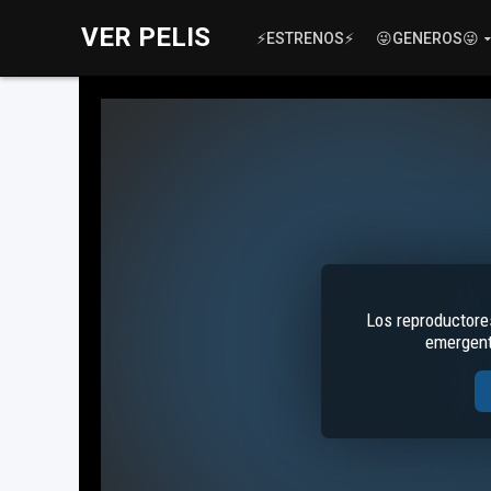
VER PELIS
⚡ESTRENOS⚡
😜GENEROS😜