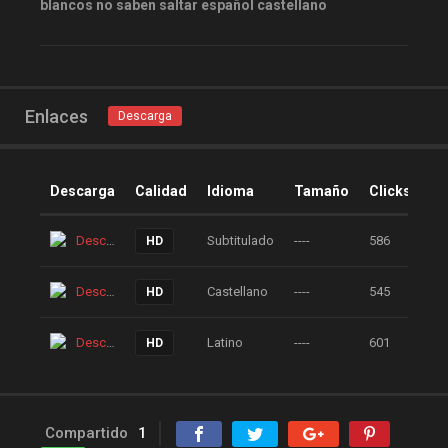
blancos no saben saltar español castellano
peliculas gratis online
peliculas online
peliculas y series online
peliculas-dvdrip
Enlaces
Descarga
peliculas1mega
peliculasaudiolatino
Descarga
Calidad
Idioma
Tamaño
Clicks
Peliculasflv
pelis
pelis gratis
pelis-123
Descarga
Subtitulado
----
586
HD
pelis24
pelis28
Descarga
Castellano
----
545
HD
pelisgratishd
pelislatino
pelismart
pelispanda
Descarga
Latino
----
601
HD
pelisplus.me
pelispop
pelistorrent
PoseidonHD
Rakuten
recpelis
Compartido
1