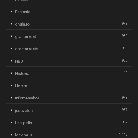
83
Fantasia
979
gnula.io
980
grantorrent
980
grantorrents
953
HBO
40
Historia
153
Horror
979
infomaniakos
957
justwatch
957
Las-pelis
1.148
locopelis