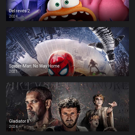
Del revés 2
2024
Spider-Man: No Way Home
2021
Gladiator II
2024