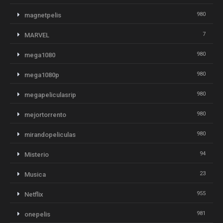
980
magnetpelis
7
MARVEL
980
mega1080
980
mega1080p
980
megapeliculasrip
980
mejortorrento
980
mirandopeliculas
94
Misterio
23
Musica
955
Netflix
981
onepelis