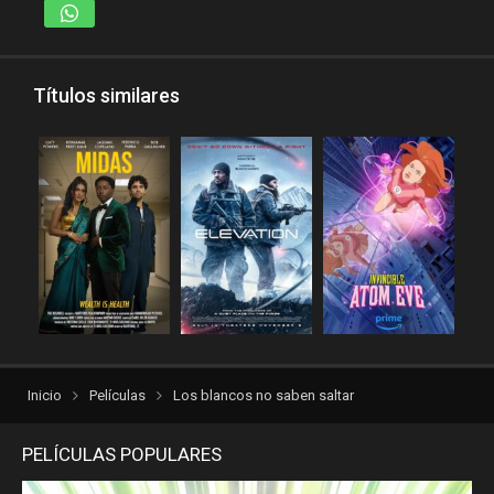
reinventorrent
repelis
repelis plus
repelis24
repelisgo
repelisplus
Títulos similares
rexpelis
torrentlatino2
ver peliculas
verpeliculasultra
vvpelis
yestorrent
Inicio
Películas
Los blancos no saben saltar
PELÍCULAS POPULARES