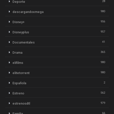
28
Deporte
980
descargandoxmega
956
Disney+
957
Disneyplus
41
Documentales
365
Drama
980
elifilms
980
elitetorrent
2
Española
562
Estreno
979
estrenosdtl
66
Familia