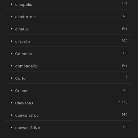
1.147
cinepelis
979
cinetorrent
979
cinetux
979
cliver.to
333
Comedia
979
compucalitv
2
Corto
148
Crimen
1.148
Cuevana3
980
cuevana3.cc
980
cuevana3.live