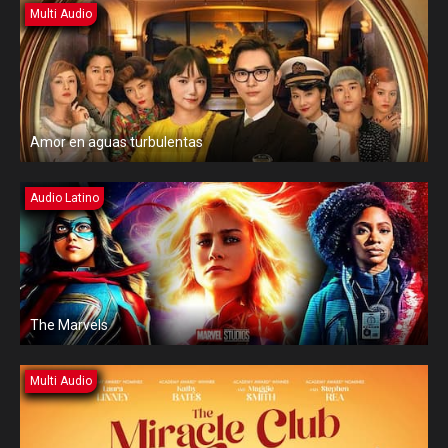
Multi Audio
Amor en aguas turbulentas
Audio Latino
The Marvels
Multi Audio