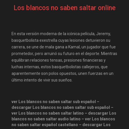
descargandoxmega
Disney+
Los blancos no saben saltar online
Disneyplus
Drama
elifilms
elitetorrent
Estreno
estrenosdtl
En esta versión moderna de la icónica película, Jeremy,
gnula.io
grantorrent
basquetbolista exestrella cuyas lesiones detuvieron su
carrera, se une de mala gana a Kamal, un jugador que fue
grantorrents
HBO
prometedor, pero arruinó su futuro en el deporte. Mientras
infomaniakos
justwatch
equilibran relaciones tensas, presiones financieras y
luchas internas, estos basquetbolistas callejeros, que
Las-pelis
locopelis
aparentemente son polos opuestos, unen fuerzas en un
magnetpelis
mega1080
último intento de vivir sus sueños.
mega1080p
megapeliculasrip
mejortorrento
ver Los blancos no saben saltar sub español –
mirandopeliculas
Netflix
descargar Los blancos no saben saltar sub español –
ver Los blancos no saben saltar latino – descargar Los
onepelis
openpelis
blancos no saben saltar audio latino – ver Los blancos
peliculas flv
no saben saltar español castellano – descargar Los