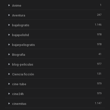
1
Anime
247
Aventura
1.146
bajalogratis
978
bajapelishd
978
bajarpelisgratis
41
Biografia
977
blog-peliculas
131
Ciencia ficción
979
cine-tube
979
cine24h
1.147
cinemitas