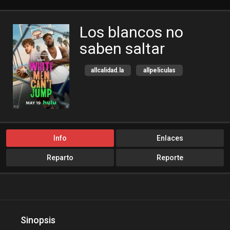
Los blancos no
saben saltar
allcalidad.la
allpeliculas
Amazon Prime
bajalogratis
bajapelishd
bajarpelisgratis
blog-peliculas
cine-tube
cine24h
cinemitas
Info
Enlaces
cinepelis
cinetorrent
Reparto
Reporte
cinetux
cliver.to
Comedia
compucalitv
Cuevana3
cuevana3.cc
cuevana3.live
Deporte
Sinopsis