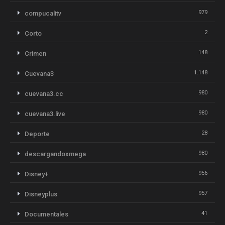
979
compucalitv
2
Corto
148
Crimen
1.148
Cuevana3
980
cuevana3.cc
980
cuevana3.live
28
Deporte
980
descargandoxmega
956
Disney+
957
Disneyplus
41
Documentales