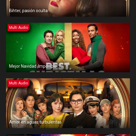
Bihter, pasión oculta
Multi Audio
Mejor Navidad ¡Imposible!
Multi Audio
Amor en aguas turbulentas