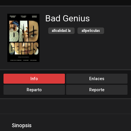
Bad Genius
allcalidad.la
allpeliculas
Amazon Prime
bajalogratis
bajapelishd
bajarpelisgratis
blog-peliculas
cine-tube
cine24h
cinemitas
cinepelis
cinetorrent
Info
Enlaces
cinetux
cliver.to
Reparto
Reporte
compucalitv
Cuevana3
cuevana3.cc
cuevana3.live
descargandoxmega
Disney+
Disneyplus
elifilms
Sinopsis