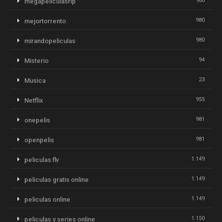
980
megapeliculasrip
980
mejortorrento
980
mirandopeliculas
94
Misterio
23
Musica
955
Netflix
981
onepelis
981
openpelis
1.149
peliculas flv
1.149
peliculas gratis online
1.149
peliculas online
1.150
peliculas y series online