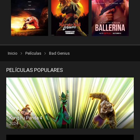
rexpelis
Thriller
torrentlatino2
ver peliculas
verpeliculasultra
vvpelis
yestorrent
Inicio
Películas
Bad Genius
PELÍCULAS POPULARES
Kung Fu Panda 4
2024