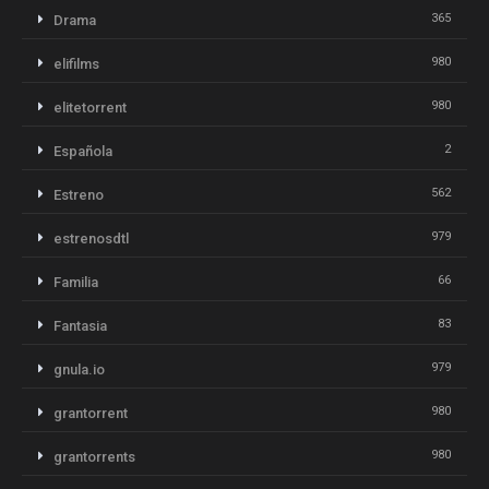
365
Drama
980
elifilms
980
elitetorrent
2
Española
562
Estreno
979
estrenosdtl
66
Familia
83
Fantasia
979
gnula.io
980
grantorrent
980
grantorrents