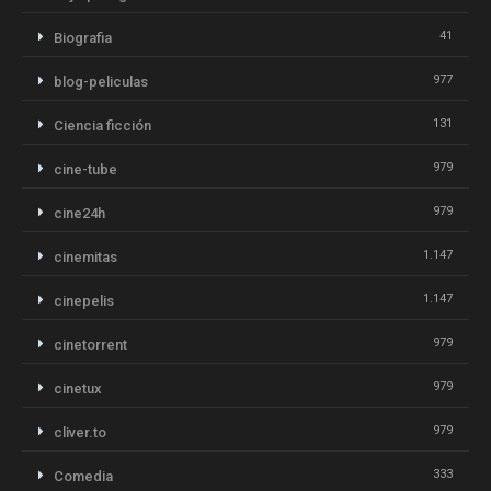
41
Biografia
977
blog-peliculas
131
Ciencia ficción
979
cine-tube
979
cine24h
1.147
cinemitas
1.147
cinepelis
979
cinetorrent
979
cinetux
979
cliver.to
333
Comedia