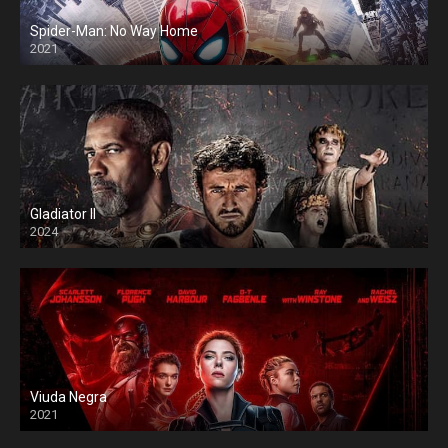
Spider-Man: No Way Home
2021
Gladiator II
2024
Viuda Negra
2021