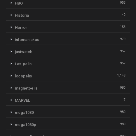
953
HBO
40
Historia
153
Horror
979
infomaniakos
957
justwatch
957
Las-pelis
1.148
locopelis
980
magnetpelis
7
MARVEL
980
mega1080
980
mega1080p