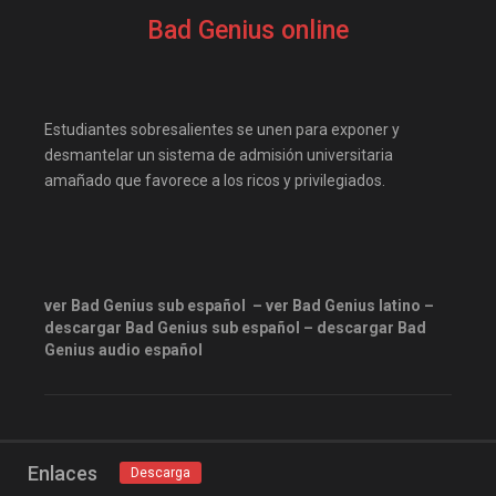
elitetorrent
estrenosdtl
Bad Genius online
gnula.io
grantorrent
grantorrents
HBO
infomaniakos
justwatch
Estudiantes sobresalientes se unen para exponer y
Las-pelis
locopelis
desmantelar un sistema de admisión universitaria
amañado que favorece a los ricos y privilegiados.
magnetpelis
mega1080
mega1080p
megapeliculasrip
mejortorrento
mirandopeliculas
Netflix
ver Bad Genius sub español – ver Bad Genius latino –
descargar Bad Genius sub español – descargar Bad
onepelis
openpelis
Genius audio español
peliculas flv
peliculas gratis online
peliculas online
Enlaces
peliculas y series online
Descarga