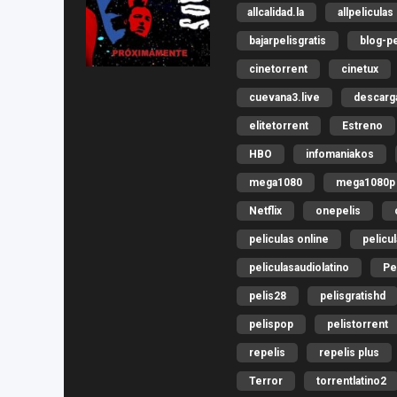
allcalidad.la
allpeliculas
bajarpelisgratis
blog-pe
cinetorrent
cinetux
cuevana3.live
descar
elitetorrent
Estreno
HBO
infomaniakos
mega1080
mega1080p
Netflix
onepelis
peliculas online
pelicu
peliculasaudiolatino
Pe
pelis28
pelisgratishd
pelispop
pelistorrent
repelis
repelis plus
Terror
torrentlatino2