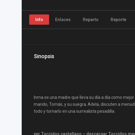
Info
Enlaces
Reparto
Reporte
Sinopsis
Inma es una madre que lleva su día a día como mejor
marido, Tomás, y su suegra, Adela, discuten a menudo
todo y tornarlo en una surrealista pesadilla.
ver Torcidos castellano – descargar Torcidos me