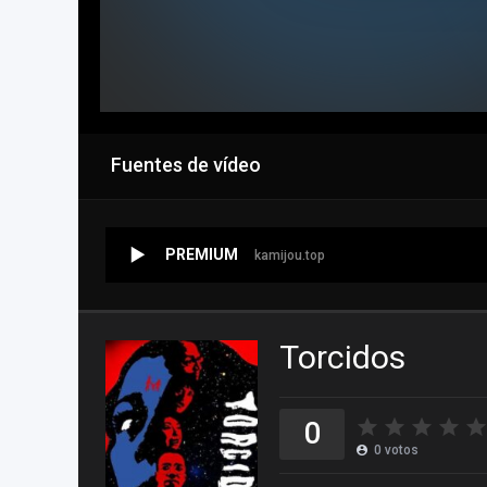
Fuentes de vídeo
PREMIUM
kamijou.top
Torcidos
0
0
votos