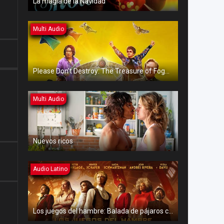
La magia de la Navidad
Multi Audio
Please Don’t Destroy: The Treasure of Foggy Mountain
Multi Audio
Nuevos ricos
Audio Latino
Los juegos del hambre: Balada de pájaros cantores y serpientes