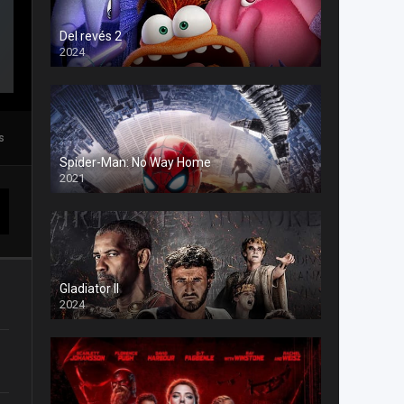
Del revés 2
2024
s
Spider-Man: No Way Home
2021
Gladiator II
2024