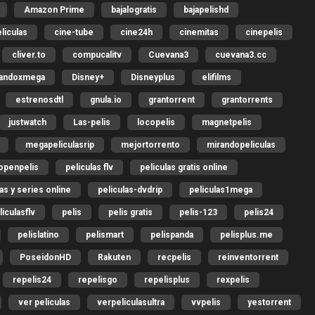
Amazon Prime
bajalogratis
bajapelishd
liculas
cine-tube
cine24h
cinemitas
cinepelis
cliver.to
compucalitv
Cuevana3
cuevana3.cc
gandoxmega
Disney+
Disneyplus
elifilms
estrenosdtl
gnula.io
grantorrent
grantorrents
justwatch
Las-pelis
locopelis
magnetpelis
megapeliculasrip
mejortorrento
mirandopeliculas
openpelis
peliculas flv
peliculas gratis online
las y series online
peliculas-dvdrip
peliculas1mega
liculasflv
pelis
pelis gratis
pelis-123
pelis24
pelislatino
pelismart
pelispanda
pelisplus.me
PoseidonHD
Rakuten
recpelis
reinventorrent
repelis24
repelisgo
repelisplus
rexpelis
ver peliculas
verpeliculasultra
vvpelis
yestorrent