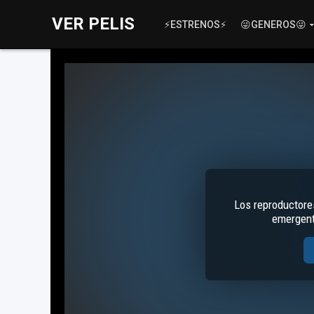
VER PELIS
⚡ESTRENOS⚡
😜GENEROS😜