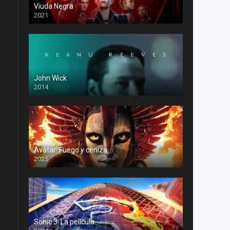
Viuda Negra
2021
John Wick
2014
Avatar: Fuego y ceniza
2025
Sonic 3: La película