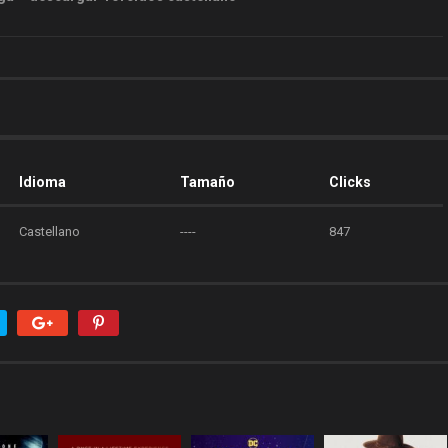
Idioma
Tamaño
Clicks
Castellano
----
847