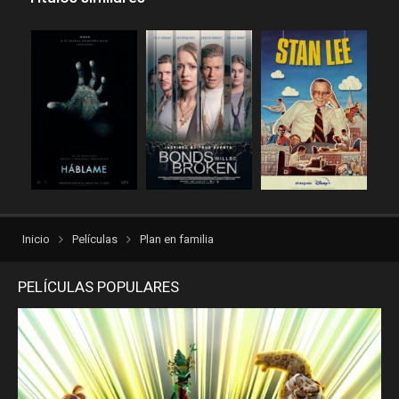
repelis plus
repelis24
repelisgo
repelisplus
rexpelis
torrentlatino2
ver peliculas
verpeliculasultra
vvpelis
yestorrent
Inicio
Películas
Plan en familia
PELÍCULAS POPULARES