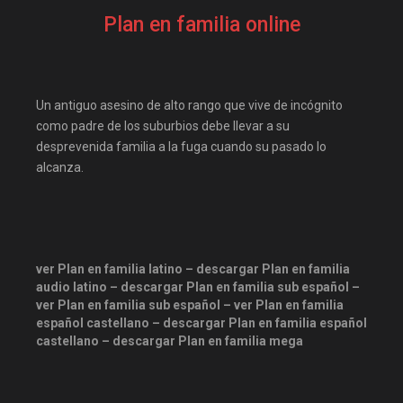
Disneyplus
elifilms
Plan en familia online
elitetorrent
Estreno
estrenosdtl
gnula.io
grantorrent
grantorrents
Un antiguo asesino de alto rango que vive de incógnito
HBO
infomaniakos
como padre de los suburbios debe llevar a su
desprevenida familia a la fuga cuando su pasado lo
justwatch
Las-pelis
alcanza.
locopelis
magnetpelis
mega1080
mega1080p
megapeliculasrip
mejortorrento
ver Plan en familia latino – descargar Plan en familia
audio latino – descargar Plan en familia sub español –
mirandopeliculas
Netflix
ver Plan en familia sub español – ver Plan en familia
español castellano – descargar Plan en familia español
onepelis
openpelis
castellano – descargar Plan en familia mega
peliculas flv
peliculas gratis online