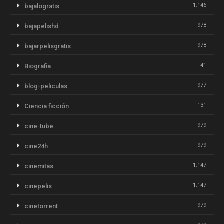
1.146
bajalogratis
978
bajapelishd
978
bajarpelisgratis
41
Biografia
977
blog-peliculas
131
Ciencia ficción
979
cine-tube
979
cine24h
1.147
cinemitas
1.147
cinepelis
979
cinetorrent