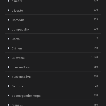
979
cinetux
979
cliver.to
333
Comedia
979
compucalitv
2
Corto
148
Crimen
1.148
Cuevana3
980
cuevana3.cc
980
cuevana3.live
28
Deporte
980
descargandoxmega
956
Disney+