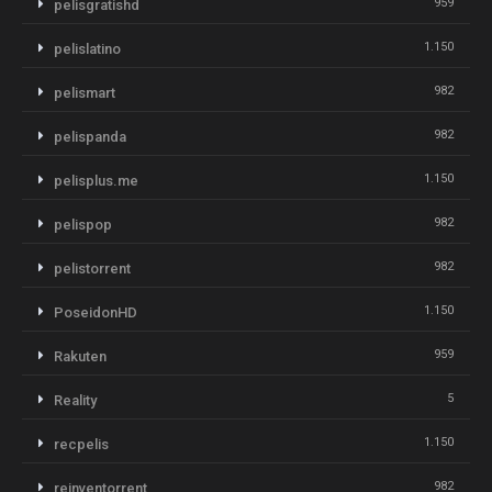
959
pelisgratishd
1.150
pelislatino
982
pelismart
982
pelispanda
1.150
pelisplus.me
982
pelispop
982
pelistorrent
1.150
PoseidonHD
959
Rakuten
5
Reality
1.150
recpelis
982
reinventorrent