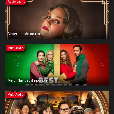
Audio Latino
Bihter, pasión oculta
Multi Audio
Mejor Navidad ¡Imposible!
Multi Audio