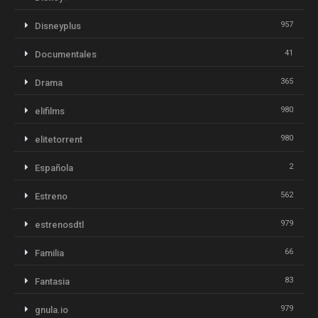
957
Disneyplus
41
Documentales
365
Drama
980
elifilms
980
elitetorrent
2
Española
562
Estreno
979
estrenosdtl
66
Familia
83
Fantasia
979
gnula.io