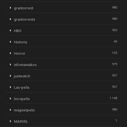
980
grantorrent
980
grantorrents
953
HBO
40
Historia
153
Horror
979
infomaniakos
957
justwatch
957
Las-pelis
1.148
locopelis
980
magnetpelis
7
MARVEL