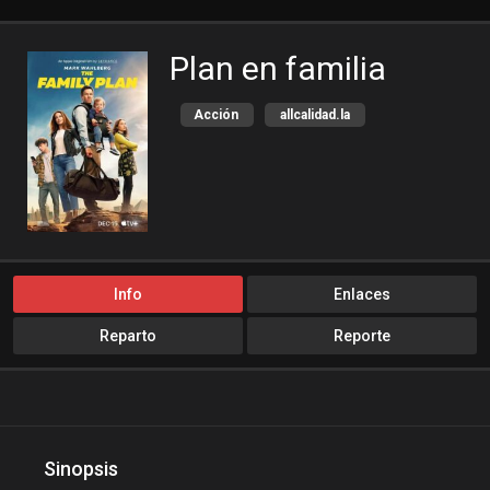
Plan en familia
Acción
allcalidad.la
allpeliculas
Amazon Prime
bajalogratis
bajapelishd
bajarpelisgratis
blog-peliculas
cine-tube
cine24h
cinemitas
cinepelis
Info
Enlaces
cinetorrent
cinetux
Reparto
Reporte
cliver.to
Comedia
compucalitv
Cuevana3
cuevana3.cc
cuevana3.live
descargandoxmega
Disney+
Sinopsis