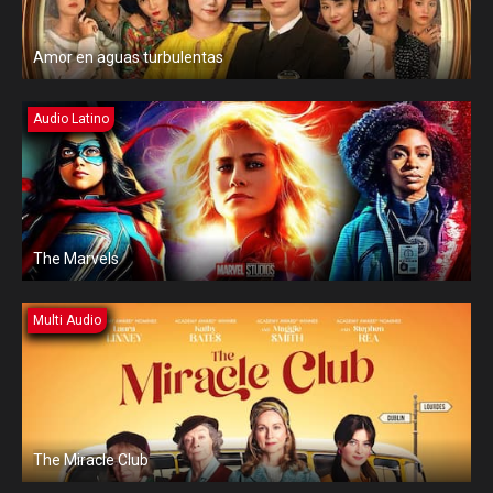
Amor en aguas turbulentas
Audio Latino
The Marvels
Multi Audio
The Miracle Club