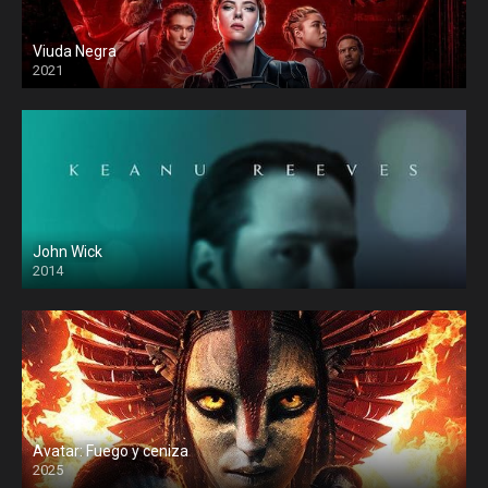
Viuda Negra
2021
John Wick
2014
Avatar: Fuego y ceniza
2025