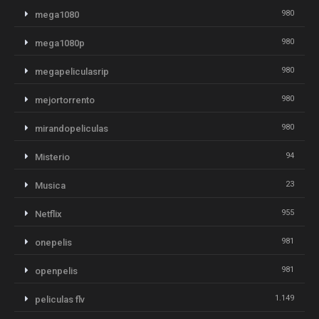
980
mega1080
980
mega1080p
980
megapeliculasrip
980
mejortorrento
980
mirandopeliculas
94
Misterio
23
Musica
955
Netflix
981
onepelis
981
openpelis
1.149
peliculas flv