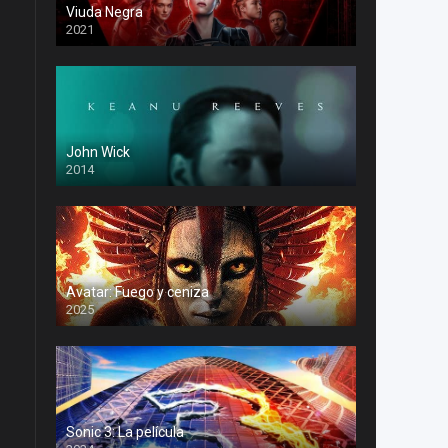
Viuda Negra
2021
John Wick
2014
Avatar: Fuego y ceniza
2025
Sonic 3: La película