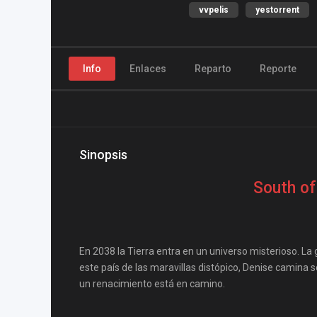
vvpelis
yestorrent
Info
Enlaces
Reparto
Reporte
Sinopsis
South of
En 2038 la Tierra entra en un universo misterioso. L
este país de las maravillas distópico, Denise camina
un renacimiento está en camino.