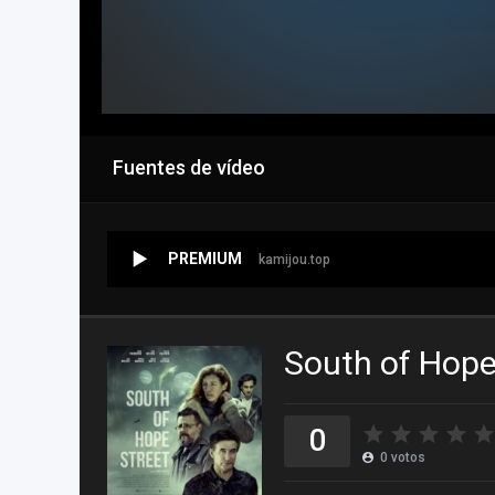
Fuentes de vídeo
PREMIUM
kamijou.top
South of Hope
0
0
votos