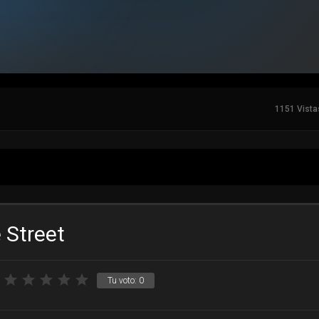
1151 Vista
 Street
Tu voto:
0