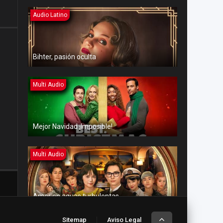
Audio Latino
Bihter, pasión oculta
Multi Audio
Mejor Navidad ¡Imposible!
Multi Audio
Amor en aguas turbulentas
Sitemap
Aviso Legal