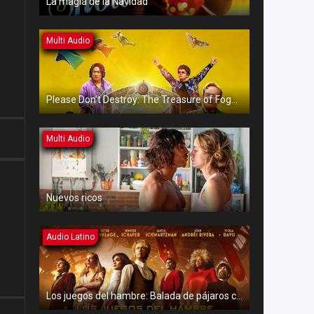
La magia de la Navidad
Multi Audio
Please Don’t Destroy: The Treasure of Foggy Mountain
Multi Audio
Nuevos ricos
Audio Latino
Los juegos del hambre: Balada de pájaros cantores y serpientes