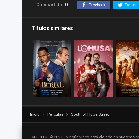
Compartido
0
Facebook
Twitter
Títulos similares
Inicio
Películas
South of Hope Street
VERPELIS © 2021 - Ningún vídeo está alojado en nuestros se