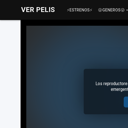
VER PELIS
⚡ESTRENOS⚡
😜GENEROS😜