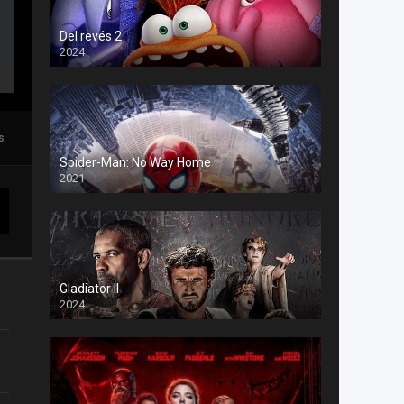
Del revés 2
2024
s
Spider-Man: No Way Home
2021
Gladiator II
2024