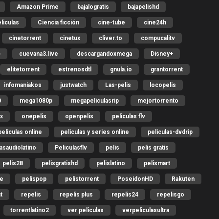
Amazon Prime
bajalogratis
bajapelishd
liculas
Ciencia ficción
cine-tube
cine24h
cinetorrent
cinetux
cliver.to
compucalitv
c
cuevana3.live
descargandoxmega
Disney+
elitetorrent
estrenosdtl
gnula.io
grantorrent
infomaniakos
justwatch
Las-pelis
locopelis
0
mega1080p
megapeliculasrip
mejortorrento
ix
onepelis
openpelis
peliculas flv
peliculas online
peliculas y series online
peliculas-dvdrip
lasaudiolatino
Peliculasflv
pelis
pelis gratis
pelis28
pelisgratishd
pelislatino
pelismart
me
pelispop
pelistorrent
PoseidonHD
Rakuten
t
repelis
repelis plus
repelis24
repelisgo
torrentlatino2
ver peliculas
verpeliculasultra