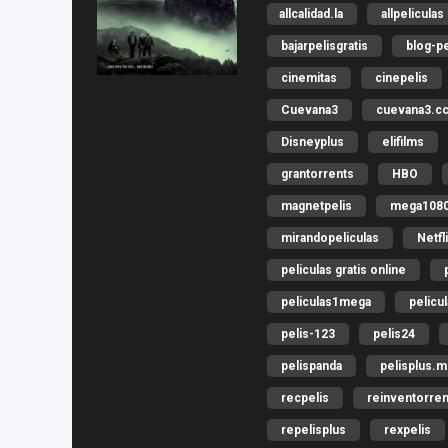
allcalidad.la
allpeliculas
bajarpelisgratis
blog-pe
cinemitas
cinepelis
Cuevana3
cuevana3.c
Disneyplus
elifilms
grantorrents
HBO
magnetpelis
mega108
mirandopeliculas
Netfl
peliculas gratis online
peliculas1mega
pelicu
pelis-123
pelis24
pelispanda
pelisplus.
recpelis
reinventorren
repelisplus
rexpelis