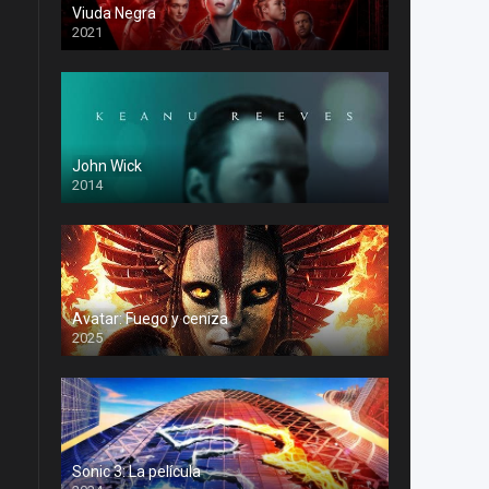
Viuda Negra
2021
John Wick
2014
Avatar: Fuego y ceniza
2025
Sonic 3: La película