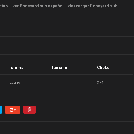
atino – ver Boneyard sub español – descargar Boneyard sub
Idioma
Tamaño
Clicks
Latino
----
374