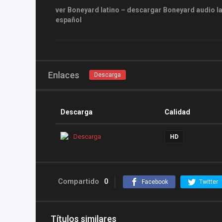
ver Boneyard latino – descargar Boneyard audio l
español
Enlaces
Descarga
Descarga
Calidad
Descarga
HD
Compartido
0
Facebook
Twitter
Títulos similares