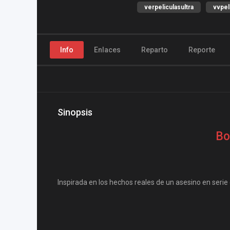
verpeliculasultra
vvpel
Info
Enlaces
Reparto
Reporte
Sinopsis
Bo
Inspirada en los hechos reales de un asesino en serie