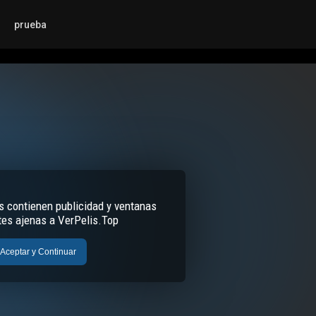
prueba