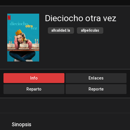
Dieciocho otra vez
allcalidad.la
allpeliculas
Amazon Prime
bajalogratis
bajapelishd
bajarpelisgratis
blog-peliculas
cine-tube
cine24h
cinemitas
cinepelis
cinetorrent
Info
Enlaces
cinetux
cliver.to
Reparto
Reporte
Comedia
compucalitv
Cuevana3
cuevana3.cc
cuevana3.live
descargandoxmega
Disney+
Sinopsis