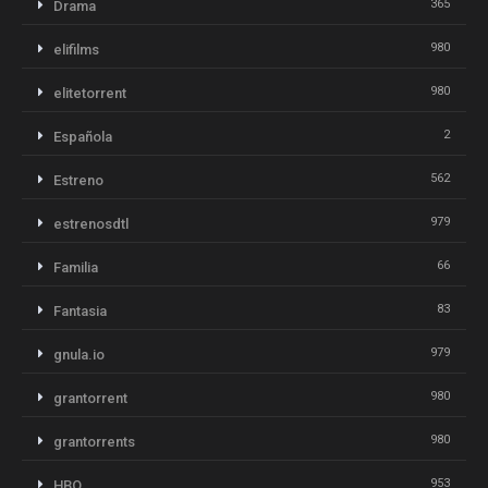
365
Drama
980
elifilms
980
elitetorrent
2
Española
562
Estreno
979
estrenosdtl
66
Familia
83
Fantasia
979
gnula.io
980
grantorrent
980
grantorrents
953
HBO