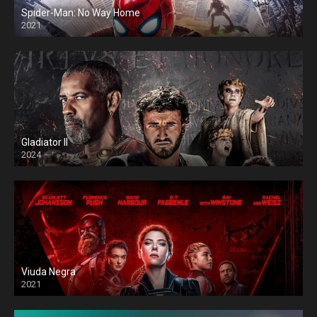
Spider-Man: No Way Home
2021
Gladiator II
2024
Viuda Negra
2021