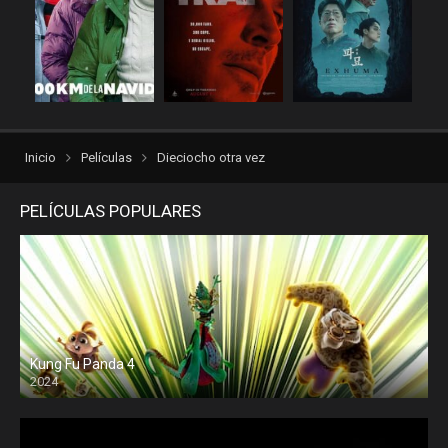
repelis plus
repelis24
repelisgo
repelisplus
rexpelis
Romance
torrentlatino2
ver peliculas
verpeliculasultra
vvpelis
Inicio
Películas
Dieciocho otra vez
yestorrent
PELÍCULAS POPULARES
Kung Fu Panda 4
2024