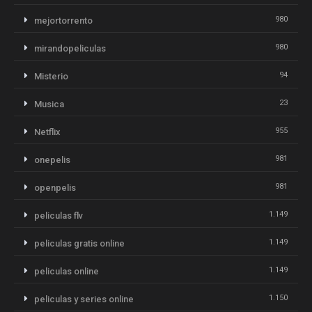
980
mejortorrento
980
mirandopeliculas
94
Misterio
23
Musica
955
Netflix
981
onepelis
981
openpelis
1.149
peliculas flv
1.149
peliculas gratis online
1.149
peliculas online
1.150
peliculas y series online