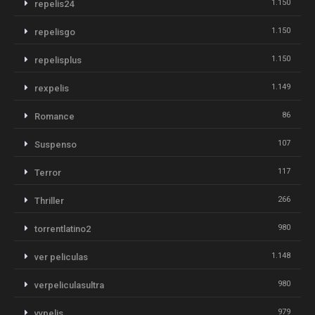
1.150
repelis24
1.150
repelisgo
1.150
repelisplus
1.149
rexpelis
86
Romance
107
Suspenso
117
Terror
266
Thriller
980
torrentlatino2
1.148
ver peliculas
980
verpeliculasultra
979
vvpelis