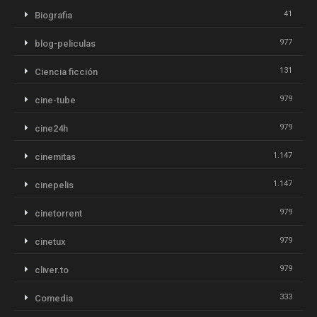
41
Biografia
977
blog-peliculas
131
Ciencia ficción
979
cine-tube
979
cine24h
1.147
cinemitas
1.147
cinepelis
979
cinetorrent
979
cinetux
979
cliver.to
333
Comedia