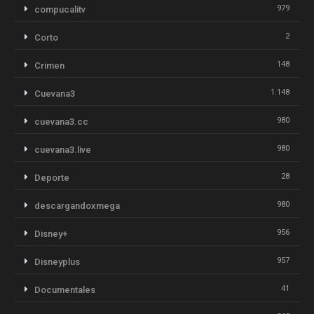
979
compucalitv
2
Corto
148
Crimen
1.148
Cuevana3
980
cuevana3.cc
980
cuevana3.live
28
Deporte
980
descargandoxmega
956
Disney+
957
Disneyplus
41
Documentales