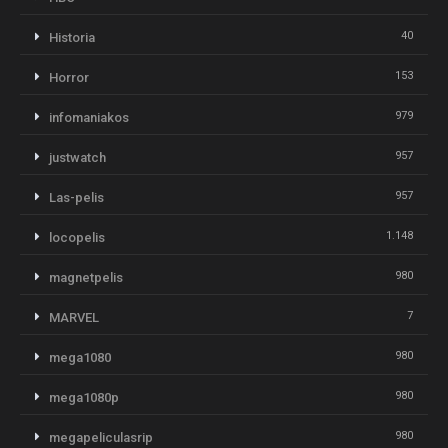
40
Historia
153
Horror
979
infomaniakos
957
justwatch
957
Las-pelis
1.148
locopelis
980
magnetpelis
7
MARVEL
980
mega1080
980
mega1080p
980
megapeliculasrip