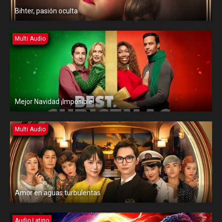
Bihter, pasión oculta
Multi Audio
Mejor Navidad ¡Imposible!
Multi Audio
Amor en aguas turbulentas
Audio Latino