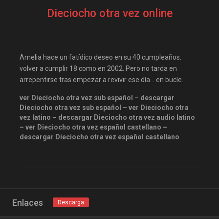
Disneyplus
Drama
Dieciocho otra vez online
elifilms
elitetorrent
Estreno
estrenosdtl
gnula.io
grantorrent
Amelia hace un fatídico deseo en su 40 cumpleaños:
grantorrents
HBO
volver a cumplir 18 como en 2002. Pero no tarda en
arrepentirse tras empezar a revivir ese día… en bucle.
infomaniakos
justwatch
ver Dieciocho otra vez sub español – descargar
Las-pelis
locopelis
Dieciocho otra vez sub español – ver Dieciocho otra
magnetpelis
mega1080
vez latino – descargar Dieciocho otra vez audio latino
– ver Dieciocho otra vez español castellano –
mega1080p
megapeliculasrip
descargar Dieciocho otra vez español castellano
mejortorrento
mirandopeliculas
Netflix
onepelis
openpelis
peliculas flv
Enlaces
Descarga
peliculas gratis online