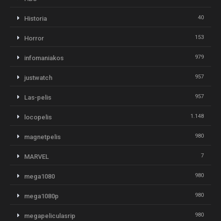
40
Historia
153
Horror
979
infomaniakos
957
justwatch
957
Las-pelis
1.148
locopelis
980
magnetpelis
7
MARVEL
980
mega1080
980
mega1080p
980
megapeliculasrip