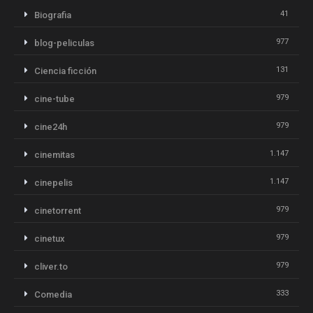
41
Biografia
977
blog-peliculas
131
Ciencia ficción
979
cine-tube
979
cine24h
1.147
cinemitas
1.147
cinepelis
979
cinetorrent
979
cinetux
979
cliver.to
333
Comedia