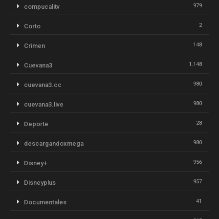
979
compucalitv
2
Corto
148
Crimen
1.148
Cuevana3
980
cuevana3.cc
980
cuevana3.live
28
Deporte
980
descargandoxmega
956
Disney+
957
Disneyplus
41
Documentales