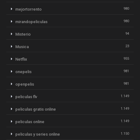
980
mejortorrento
980
mirandopeliculas
94
Misterio
23
Musica
955
Netflix
981
onepelis
981
openpelis
1.149
peliculas flv
1.149
peliculas gratis online
1.149
peliculas online
1.150
peliculas y series online