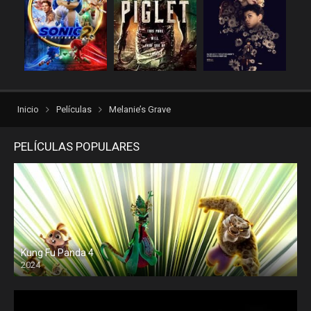
rexpelis
Thriller
torrentlatino2
ver peliculas
verpeliculasultra
vvpelis
yestorrent
Inicio
Películas
Melanie’s Grave
PELÍCULAS POPULARES
Kung Fu Panda 4
2024