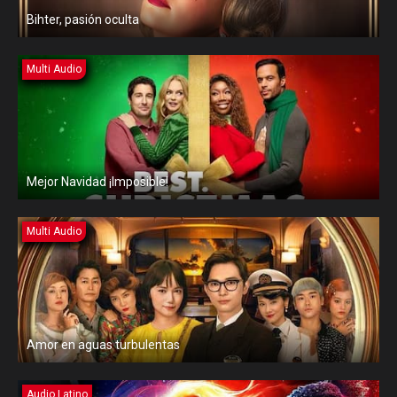
Bihter, pasión oculta
Multi Audio
Mejor Navidad ¡Imposible!
Multi Audio
Amor en aguas turbulentas
Audio Latino