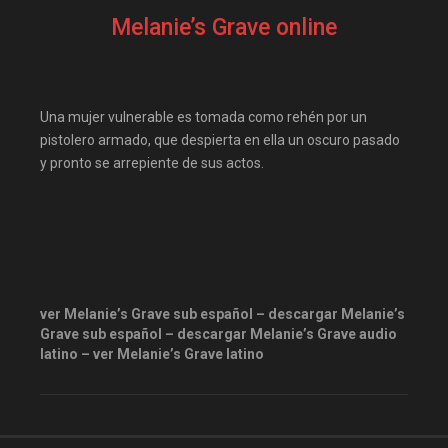
elitetorrent
estrenosdtl
Melanie’s Grave online
gnula.io
grantorrent
grantorrents
HBO
infomaniakos
justwatch
Una mujer vulnerable es tomada como rehén por un
Las-pelis
locopelis
pistolero armado, que despierta en ella un oscuro pasado
y pronto se arrepiente de sus actos.
magnetpelis
mega1080
mega1080p
megapeliculasrip
mejortorrento
mirandopeliculas
Netflix
onepelis
openpelis
ver Melanie’s Grave sub español – descargar Melanie’s
peliculas flv
Grave sub español – descargar Melanie’s Grave audio
latino – ver Melanie’s Grave latino
peliculas gratis online
peliculas online
peliculas y series online