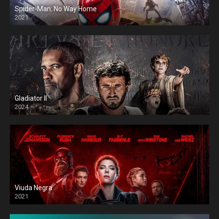
Spider-Man: No Way Home
2021
Gladiator II
2024
Viuda Negra
2021