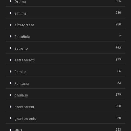
365
Drama
980
elifilms
980
elitetorrent
2
Española
562
Estreno
979
estrenosdtl
66
Familia
83
Fantasia
979
gnula.io
980
grantorrent
980
grantorrents
953
HBO