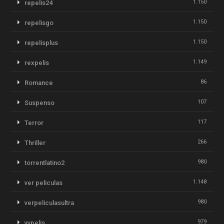
1.150
repelis24
1.150
repelisgo
1.150
repelisplus
1.149
rexpelis
86
Romance
107
Suspenso
117
Terror
266
Thriller
980
torrentlatino2
1.148
ver peliculas
980
verpeliculasultra
979
vvpelis