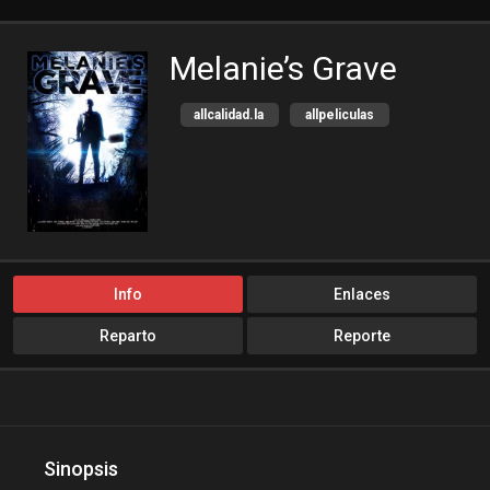
Melanie’s Grave
allcalidad.la
allpeliculas
Amazon Prime
bajalogratis
bajapelishd
bajarpelisgratis
blog-peliculas
cine-tube
cine24h
cinemitas
cinepelis
cinetorrent
Info
Enlaces
cinetux
cliver.to
Reparto
Reporte
compucalitv
Cuevana3
cuevana3.cc
cuevana3.live
descargandoxmega
Disney+
Disneyplus
elifilms
Sinopsis