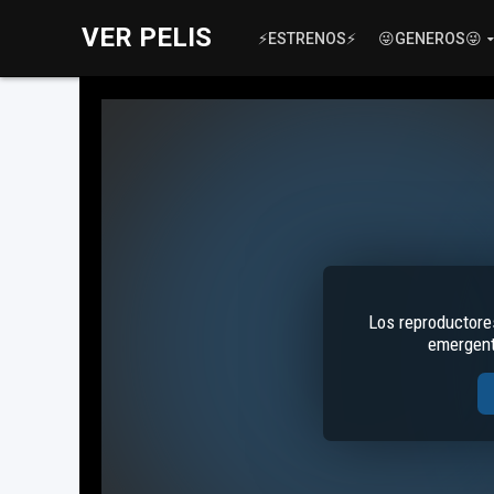
VER PELIS
⚡ESTRENOS⚡
😜GENEROS😜