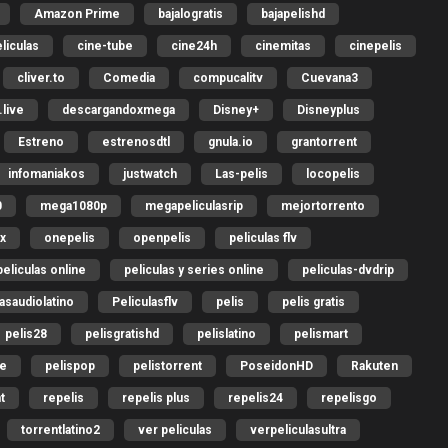
Amazon Prime
bajalogratis
bajapelishd
liculas
cine-tube
cine24h
cinemitas
cinepelis
cliver.to
Comedia
compucalitv
Cuevana3
live
descargandoxmega
Disney+
Disneyplus
Estreno
estrenosdtl
gnula.io
grantorrent
infomaniakos
justwatch
Las-pelis
locopelis
0
mega1080p
megapeliculasrip
mejortorrento
ix
onepelis
openpelis
peliculas flv
peliculas online
peliculas y series online
peliculas-dvdrip
lasaudiolatino
Peliculasflv
pelis
pelis gratis
pelis28
pelisgratishd
pelislatino
pelismart
me
pelispop
pelistorrent
PoseidonHD
Rakuten
t
repelis
repelis plus
repelis24
repelisgo
torrentlatino2
ver peliculas
verpeliculasultra