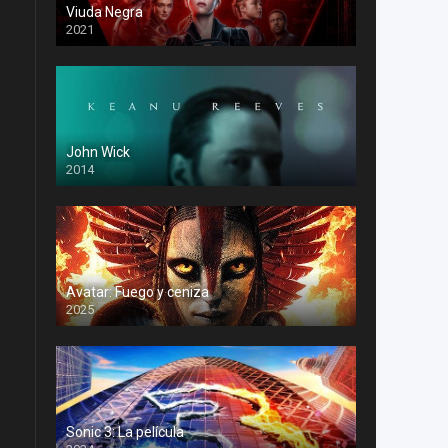
Viuda Negra
2021
John Wick
2014
Avatar: Fuego y ceniza
2025
Sonic 3: La película