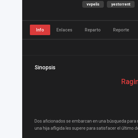
vvpelis
yestorrent
Info
Enlaces
Reparto
Reporte
Sinopsis
Ragin
Dos aficionados se embarcan en una búsqueda para re
una hija afligida les supere para satisfacer el último 