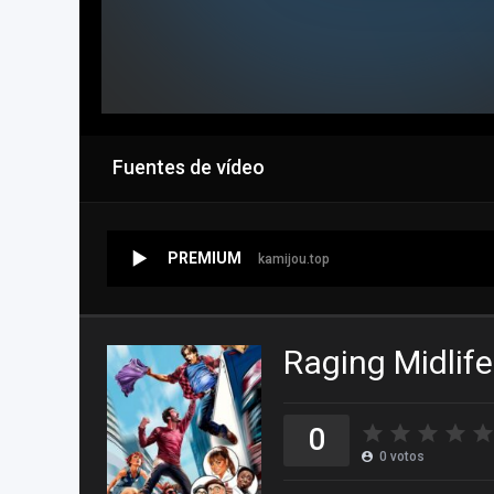
Fuentes de vídeo
PREMIUM
kamijou.top
Raging Midlife
0
0
votos