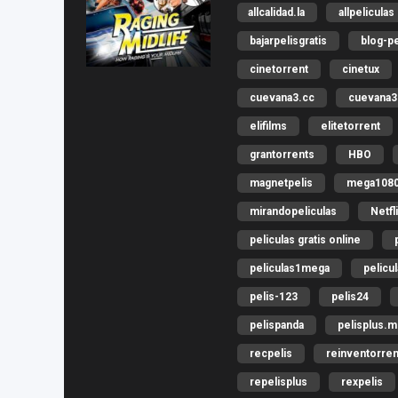
allcalidad.la
allpeliculas
bajarpelisgratis
blog-pe
cinetorrent
cinetux
cuevana3.cc
cuevana3.
elifilms
elitetorrent
grantorrents
HBO
magnetpelis
mega108
mirandopeliculas
Netfl
peliculas gratis online
peliculas1mega
pelicu
pelis-123
pelis24
pelispanda
pelisplus.
recpelis
reinventorren
repelisplus
rexpelis