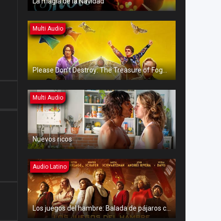
La magia de la Navidad
Multi Audio
Please Don’t Destroy: The Treasure of Foggy Mountain
Multi Audio
Nuevos ricos
Audio Latino
Los juegos del hambre: Balada de pájaros cantores y serpientes