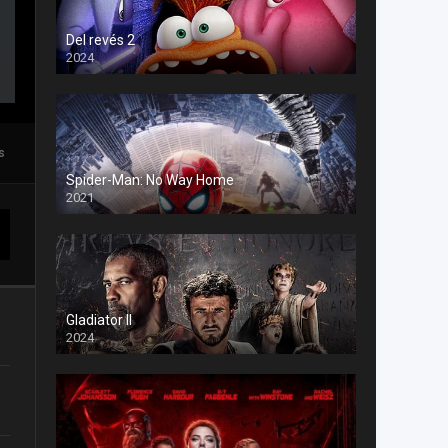
Del revés 2
2024
s
Spider-Man: No Way Home
2021
Gladiator II
2024