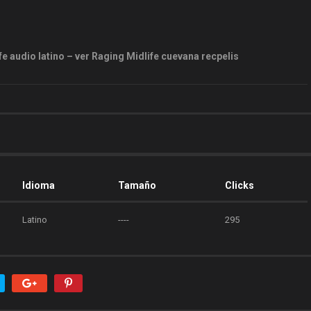
fe audio latino – ver Raging Midlife cuevana recpelis
Idioma
Tamaño
Clicks
Latino
----
295