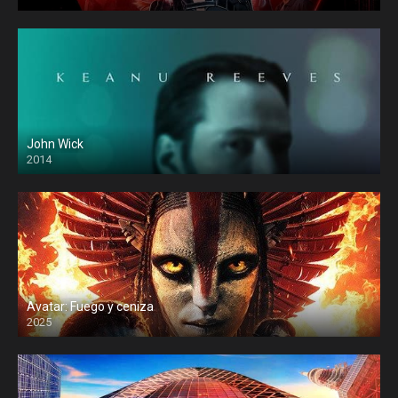
John Wick
2014
Avatar: Fuego y ceniza
2025