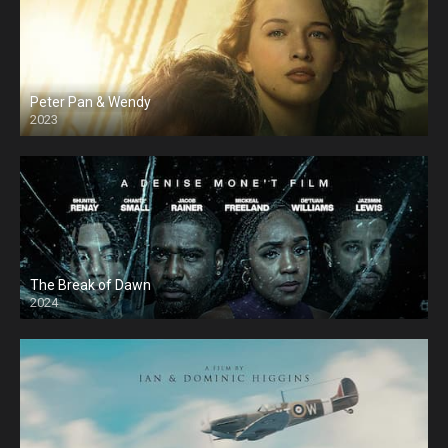
Peter Pan & Wendy
2023
The Break of Dawn
2024