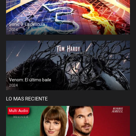
Sonic 3: La película
2024
Venom: El último baile
2024
LO MAS RECIENTE
Multi Audio