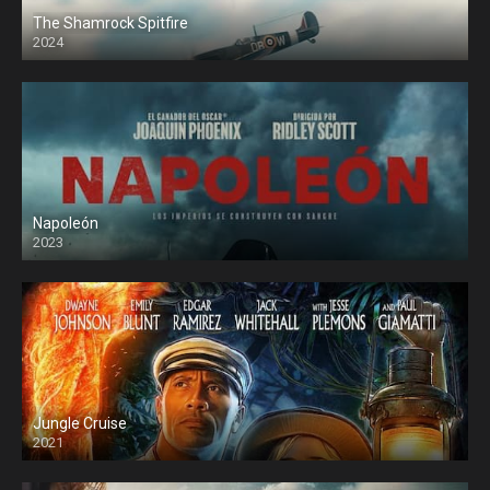
The Shamrock Spitfire
2024
Napoleón
2023
Jungle Cruise
2021