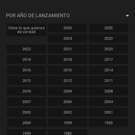
POR AÑO DE LANZAMIENTO
Dime lo que quieres
2026
2025
de verdad
2024
2023
2022
2021
2020
2019
2018
2017
2016
2015
2014
2013
2012
2011
2010
2009
2008
2007
2006
2004
2003
2002
2001
2000
1999
1995
1990
1983