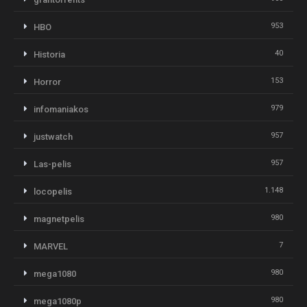
953
HBO
40
Historia
153
Horror
979
infomaniakos
957
justwatch
957
Las-pelis
1.148
locopelis
980
magnetpelis
7
MARVEL
980
mega1080
980
mega1080p