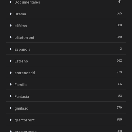
41
Documentales
365
Drama
980
elifilms
980
elitetorrent
2
Española
562
Estreno
979
estrenosdtl
66
Familia
83
Fantasia
979
gnula.io
980
grantorrent
980
grantorrents