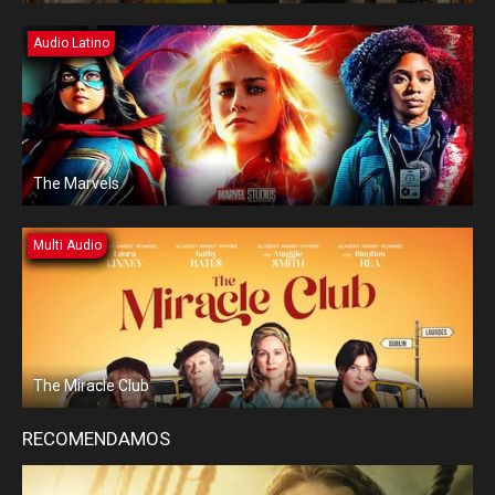
Audio Latino
The Marvels
Multi Audio
The Miracle Club
RECOMENDAMOS