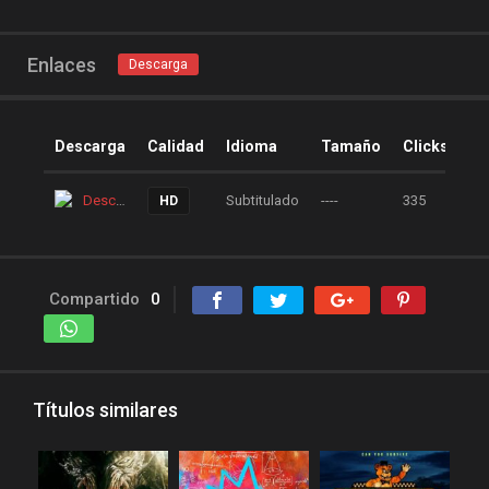
peliculas online
peliculas y series online
Enlaces
Descarga
peliculas-dvdrip
peliculas1mega
Descarga
Calidad
Idioma
Tamaño
Clicks
peliculasaudiolatino
Peliculasflv
pelis
Descarga
Subtitulado
----
335
HD
pelis gratis
pelis-123
pelis24
pelis28
pelisgratishd
pelislatino
Compartido
0
pelismart
pelispanda
pelisplus.me
pelispop
pelistorrent
PoseidonHD
Títulos similares
Rakuten
recpelis
reinventorrent
repelis