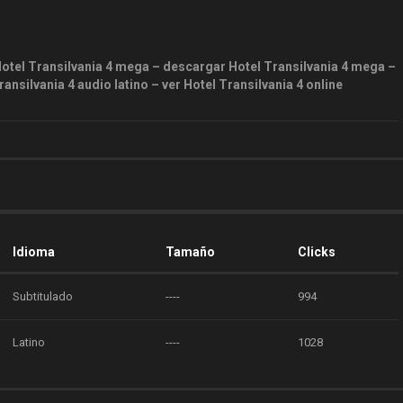
Hotel Transilvania 4 mega – descargar Hotel Transilvania 4 mega –
ansilvania 4 audio latino – ver Hotel Transilvania 4 online
Idioma
Tamaño
Clicks
Subtitulado
----
994
Latino
----
1028