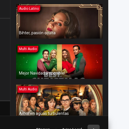
Audio Latino
Bihter, pasión oculta
Multi Audio
Mejor Navidad ¡Imposible!
Multi Audio
Amor en aguas turbulentas