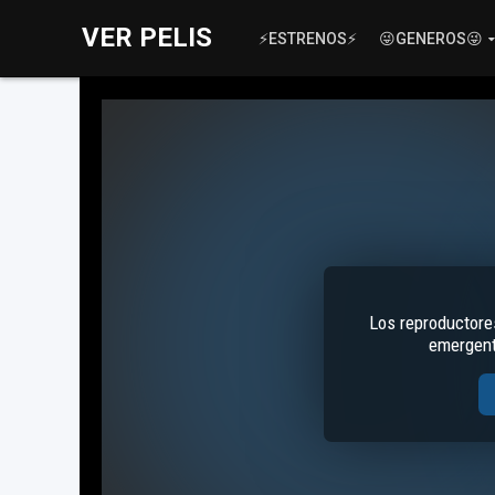
VER PELIS
⚡ESTRENOS⚡
😜GENEROS😜