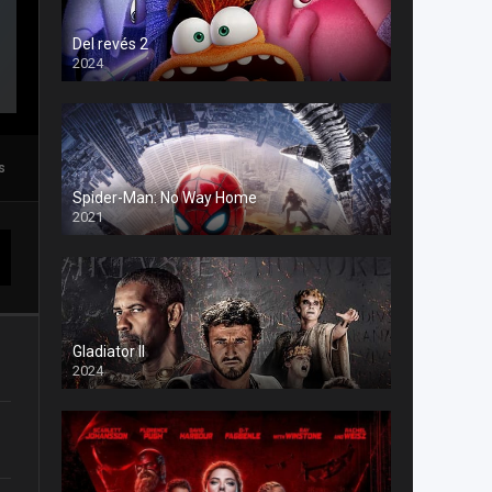
Del revés 2
2024
s
Spider-Man: No Way Home
2021
Gladiator II
2024