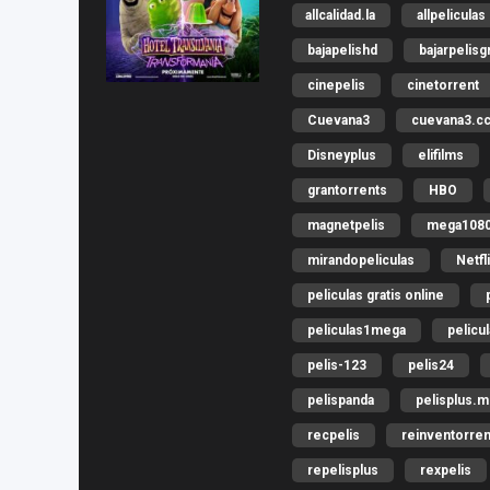
allcalidad.la
allpeliculas
bajapelishd
bajarpelisg
cinepelis
cinetorrent
Cuevana3
cuevana3.c
Disneyplus
elifilms
grantorrents
HBO
magnetpelis
mega108
mirandopeliculas
Netfl
peliculas gratis online
peliculas1mega
pelicu
pelis-123
pelis24
pelispanda
pelisplus.
recpelis
reinventorren
repelisplus
rexpelis