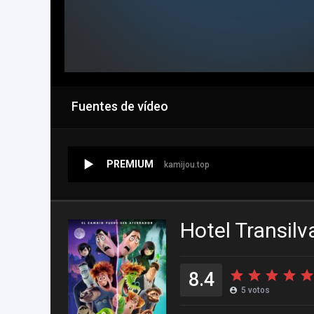
Fuentes de vídeo
PREMIUM
kamijou.top
Hotel Transilv
8.4
5
votos