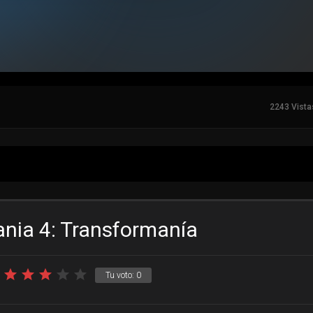
2243 Vista
ania 4: Transformanía
Tu voto:
0