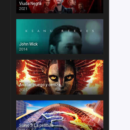
Viuda Negra
2021
John Wick
2014
Avatar: Fuego y ceniza
2025
Sonic 3: La película