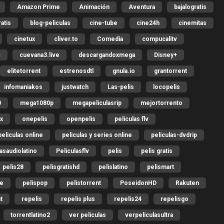
Amazon Prime
Animación
Aventura
bajalogratis
ratis
blog-peliculas
cine-tube
cine24h
cinemitas
cinetux
cliver.to
Comedia
compucalitv
c
cuevana3.live
descargandoxmega
Disney+
elitetorrent
estrenosdtl
gnula.io
grantorrent
infomaniakos
justwatch
Las-pelis
locopelis
0
mega1080p
megapeliculasrip
mejortorrento
ix
onepelis
openpelis
peliculas flv
peliculas online
peliculas y series online
peliculas-dvdrip
lasaudiolatino
Peliculasflv
pelis
pelis gratis
pelis28
pelisgratishd
pelislatino
pelismart
me
pelispop
pelistorrent
PoseidonHD
Rakuten
t
repelis
repelis plus
repelis24
repelisgo
torrentlatino2
ver peliculas
verpeliculasultra