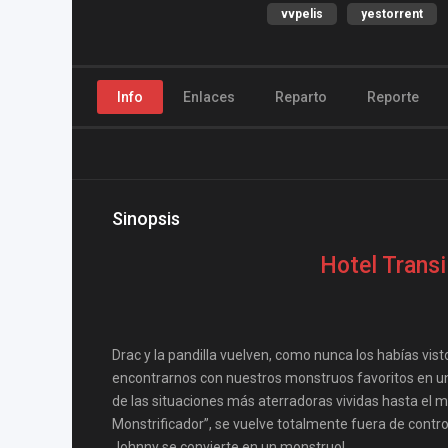
vvpelis
yestorrent
Info
Enlaces
Reparto
Reporte
Sinopsis
Hotel Transi
Drac y la pandilla vuelven, como nunca los habías vis
encontrarnos con nuestros monstruos favoritos en u
de las situaciones más aterradoras vividas hasta el 
Monstrificador”, se vuelve totalmente fuera de cont
Johnny se convierte en un monstruo!