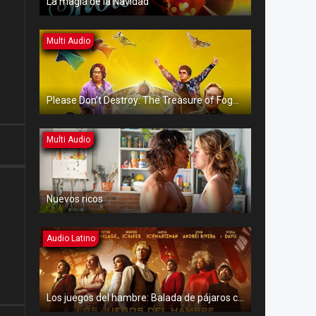
La magia de la Navidad
Multi Audio
Please Don’t Destroy: The Treasure of Foggy Mountain
Multi Audio
Nuevos ricos
Audio Latino
Los juegos del hambre: Balada de pájaros cantores y serpientes