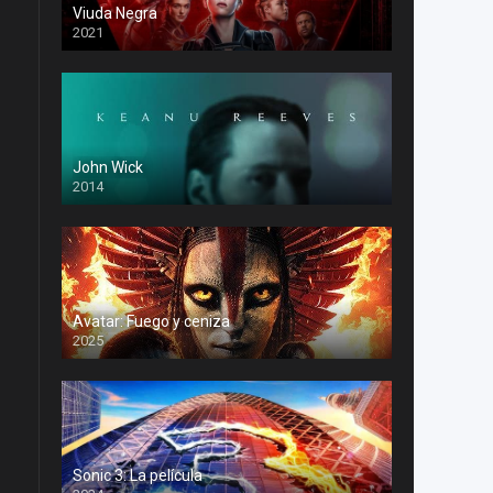
Viuda Negra
2021
John Wick
2014
Avatar: Fuego y ceniza
2025
Sonic 3: La película