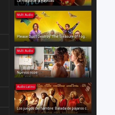
La magia de la Navidad
Multi Audio
Please Don’t Destroy: The Treasure of Foggy Mountain
Multi Audio
Nuevos ricos
Audio Latino
Los juegos del hambre: Balada de pájaros cantores y serpientes