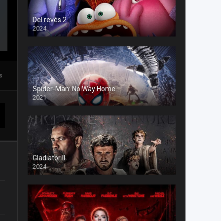
Del revés 2
2024
s
Spider-Man: No Way Home
2021
Gladiator II
2024