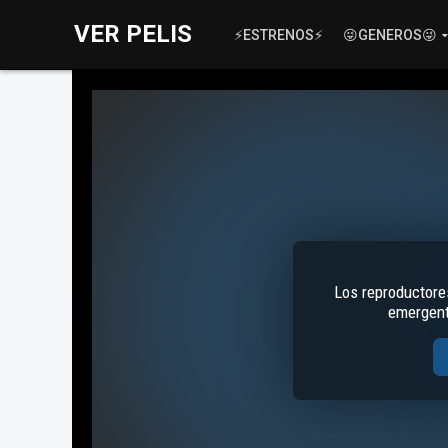
VER PELIS
⚡ESTRENOS⚡
😜GENEROS😜