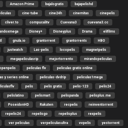
Amazon Prime
bajalogratis
bajapelishd
liculas
cine-tube
cine24h
cinemitas
cinepelis
cliver.to
compucalitv
Cuevana3
cuevana3.cc
gandoxmega
Disney+
Disneyplus
Drama
elifilms
l
gnula.io
grantorrent
grantorrents
HBO
justwatch
Las-pelis
locopelis
magnetpelis
megapeliculasrip
mejortorrento
mirandopeliculas
openpelis
peliculas flv
peliculas gratis online
las y series online
peliculas-dvdrip
peliculas1mega
liculasflv
pelis
pelis gratis
pelis-123
pelis24
pelislatino
pelismart
pelispanda
pelisplus.me
PoseidonHD
Rakuten
recpelis
reinventorrent
repelis24
repelisgo
repelisplus
rexpelis
ver peliculas
verpeliculasultra
vvpelis
yestorrent