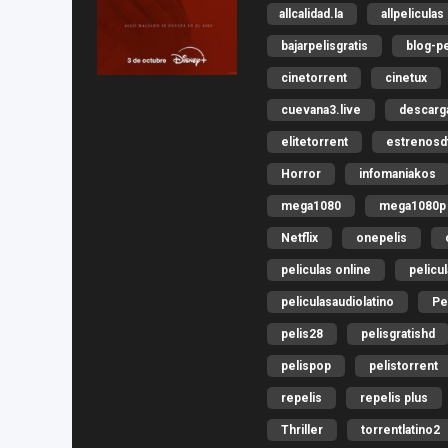
allcalidad.la
allpeliculas
bajarpelisgratis
blog-pe
cinetorrent
cinetux
cuevana3.live
descar
elitetorrent
estrenosdt
Horror
infomaniakos
mega1080
mega1080p
Netflix
onepelis
peliculas online
pelicu
peliculasaudiolatino
Pe
pelis28
pelisgratishd
pelispop
pelistorrent
repelis
repelis plus
Thriller
torrentlatino2