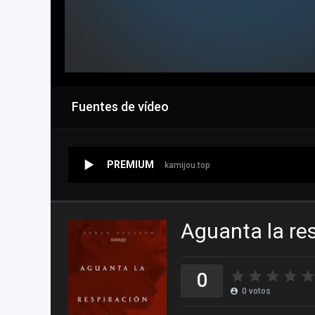
Fuentes de vídeo
PREMIUM
kamijou.top
Aguanta la re
0
0
votos