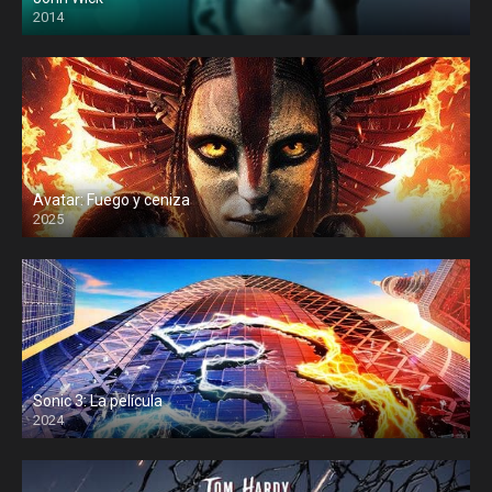
2014
Avatar: Fuego y ceniza
2025
Sonic 3: La película
2024