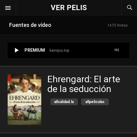
VER PELIS
Fuentes de vídeo
1473 Vistas
PREMIUM
kamijou.top
Ehrengard: El arte
de la seducción
allcalidad.la
allpeliculas
Amazon Prime
bajalogratis
bajapelishd
bajarpelisgratis
blog-peliculas
cine-tube