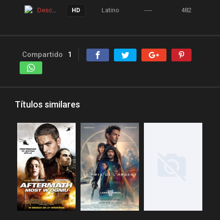
pelis24
pelis28
Descarga
Latino
----
482
HD
pelisgratishd
pelislatino
pelismart
pelispanda
pelisplus.me
pelispop
Compartido
1
pelistorrent
PoseidonHD
Rakuten
recpelis
reinventorrent
repelis
Títulos similares
repelis plus
repelis24
repelisgo
repelisplus
rexpelis
Romance
torrentlatino2
ver peliculas
verpeliculasultra
vvpelis
yestorrent