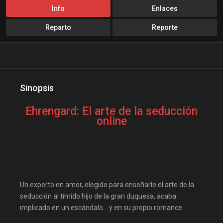
cine24h
cinemitas
Info
Enlaces
cinepelis
cinetorrent
Reparto
Reporte
cinetux
cliver.to
Comedia
compucalitv
Cuevana3
cuevana3.cc
cuevana3.live
Sinopsis
descargandoxmega
Disney+
Ehrengard: El arte de la seducción
Disneyplus
Drama
online
elifilms
elitetorrent
Estreno
estrenosdtl
gnula.io
grantorrent
grantorrents
HBO
Un experto en amor, elegido para enseñarle el arte de la
seducción al tímido hijo de la gran duquesa, acaba
infomaniakos
justwatch
implicado en un escándalo… y en su propio romance.
Las-pelis
locopelis