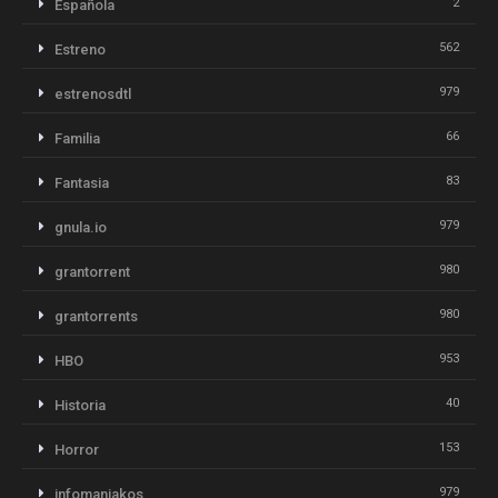
2
Española
562
Estreno
979
estrenosdtl
66
Familia
83
Fantasia
979
gnula.io
980
grantorrent
980
grantorrents
953
HBO
40
Historia
153
Horror
979
infomaniakos