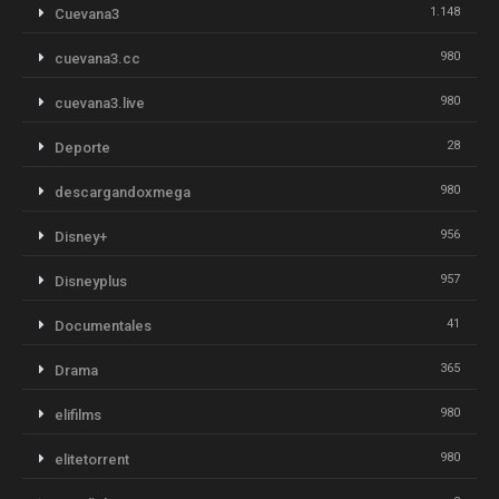
1.148
Cuevana3
980
cuevana3.cc
980
cuevana3.live
28
Deporte
980
descargandoxmega
956
Disney+
957
Disneyplus
41
Documentales
365
Drama
980
elifilms
980
elitetorrent