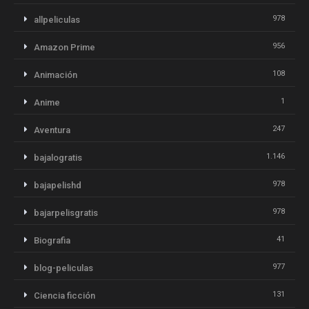
978
allpeliculas
956
Amazon Prime
108
Animación
1
Anime
247
Aventura
1.146
bajalogratis
978
bajapelishd
978
bajarpelisgratis
41
Biografia
977
blog-peliculas
131
Ciencia ficción