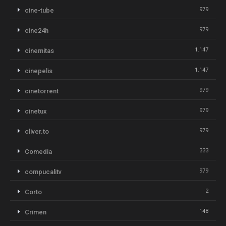
979
cine-tube
979
cine24h
1.147
cinemitas
1.147
cinepelis
979
cinetorrent
979
cinetux
979
cliver.to
333
Comedia
979
compucalitv
2
Corto
148
Crimen