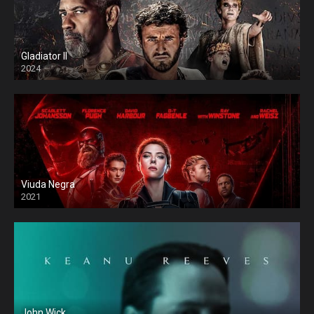
Gladiator II
2024
Viuda Negra
2021
John Wick