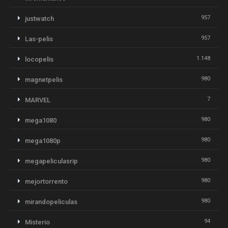
957
justwatch
957
Las-pelis
1.148
locopelis
980
magnetpelis
7
MARVEL
980
mega1080
980
mega1080p
980
megapeliculasrip
980
mejortorrento
980
mirandopeliculas
94
Misterio