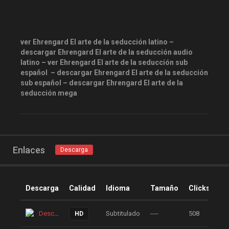
magnetpelis
mega1080
mega1080p
megapeliculasrip
mejortorrento
ver Ehrengard El arte de la seducción latino –
descargar Ehrengard El arte de la seducción audio
mirandopeliculas
Netflix
latino – ver Ehrengard El arte de la seducción sub
onepelis
openpelis
español – descargar Ehrengard El arte de la seducción
sub español – descargar Ehrengard El arte de la
peliculas flv
seducción mega
peliculas gratis online
peliculas online
peliculas y series online
Enlaces
Descarga
peliculas-dvdrip
peliculas1mega
peliculasaudiolatino
Descarga
Calidad
Idioma
Tamaño
Clicks
Peliculasflv
pelis
Descarga
Subtitulado
----
508
HD
pelis gratis
pelis-123