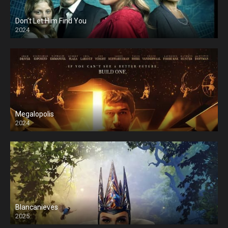
Don’t Let Him Find You
2024
Megalopolis
2024
Blancanieves
2025