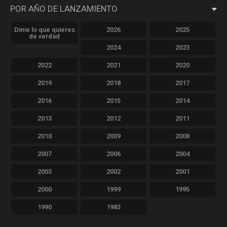
POR AÑO DE LANZAMIENTO
Dime lo que quieres
2026
2025
de verdad
2024
2023
2022
2021
2020
2019
2018
2017
2016
2015
2014
2013
2012
2011
2010
2009
2008
2007
2006
2004
2003
2002
2001
2000
1999
1995
1990
1983