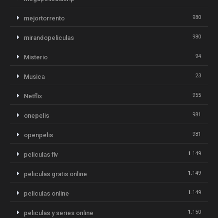
980
mejortorrento
980
mirandopeliculas
94
Misterio
23
Musica
955
Netflix
981
onepelis
981
openpelis
1.149
peliculas flv
1.149
peliculas gratis online
1.149
peliculas online
1.150
peliculas y series online