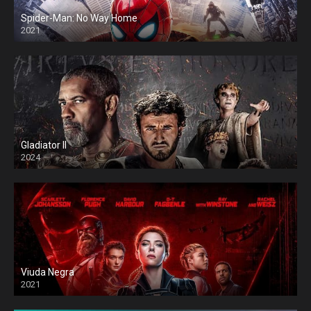
Spider-Man: No Way Home
2021
Gladiator II
2024
Viuda Negra
2021