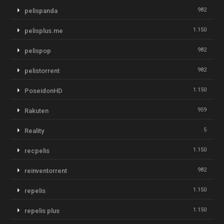
982
pelispanda
1.150
pelisplus.me
982
pelispop
982
pelistorrent
1.150
PoseidonHD
959
Rakuten
5
Reality
1.150
recpelis
982
reinventorrent
1.150
repelis
1.150
repelis plus