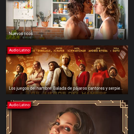
Nuevos ricos
Audio Latino
Los juegos del hambre: Balada de pájaros cantores y serpientes
Audio Latino