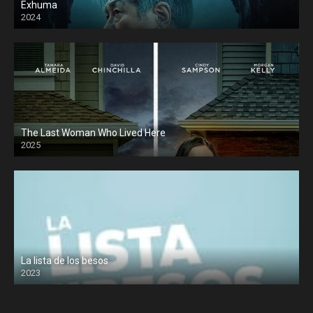
Exhuma
2024
The Last Woman Who Lived Here
2025
La lista de los besos
2023