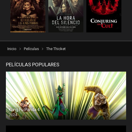
repelis plus
repelis24
repelisgo
repelisplus
rexpelis
torrentlatino2
ver peliculas
verpeliculasultra
vvpelis
yestorrent
Inicio
Películas
The Thicket
PELÍCULAS POPULARES
Kung Fu Panda 4
2024