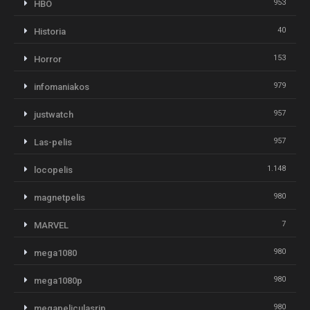
953
HBO
40
Historia
153
Horror
979
infomaniakos
957
justwatch
957
Las-pelis
1.148
locopelis
980
magnetpelis
7
MARVEL
980
mega1080
980
mega1080p
980
megapeliculasrip