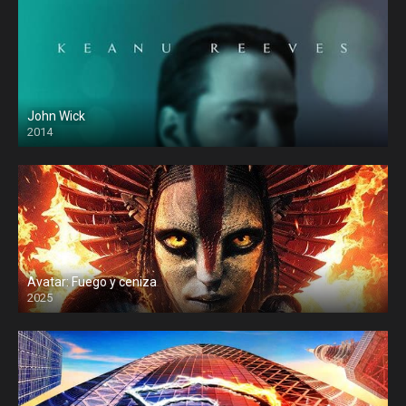
John Wick
2014
Avatar: Fuego y ceniza
2025