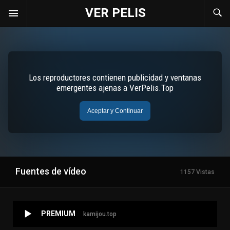
VER PELIS
Fuentes de vídeo
1157 Vistas
PREMIUM
kamijou.top