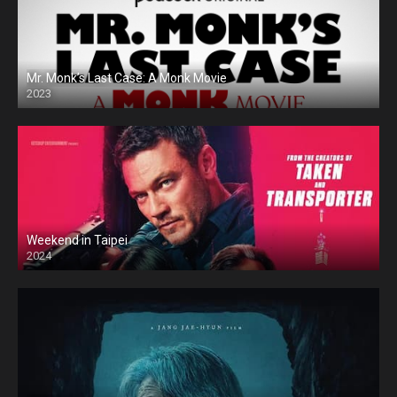
Mr. Monk’s Last Case: A Monk Movie
2023
Weekend in Taipei
2024