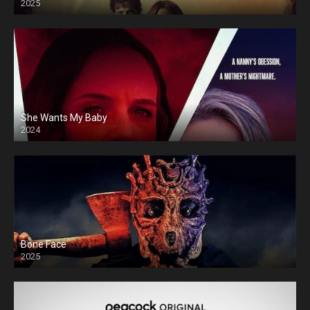
2025
She Wants My Baby
2024
Bone Face
2025