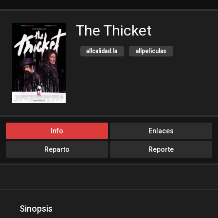
The Thicket
allcalidad.la
allpeliculas
Amazon Prime
bajalogratis
bajapelishd
bajarpelisgratis
blog-peliculas
cine-tube
cine24h
cinemitas
cinepelis
cinetorrent
Info
Enlaces
cinetux
cliver.to
Reparto
Reporte
compucalitv
Crimen
Cuevana3
cuevana3.cc
cuevana3.live
descargandoxmega
Disney+
Sinopsis