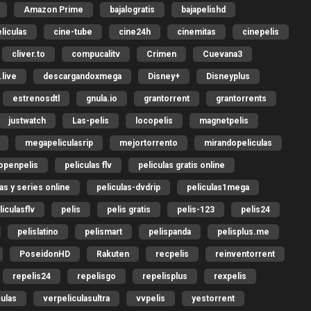
Amazon Prime
bajalogratis
bajapelishd
liculas
cine-tube
cine24h
cinemitas
cinepelis
cliver.to
compucalitv
Crimen
Cuevana3
live
descargandoxmega
Disney+
Disneyplus
estrenosdtl
gnula.io
grantorrent
grantorrents
justwatch
Las-pelis
locopelis
magnetpelis
megapeliculasrip
mejortorrento
mirandopeliculas
openpelis
peliculas flv
peliculas gratis online
las y series online
peliculas-dvdrip
peliculas1mega
liculasflv
pelis
pelis gratis
pelis-123
pelis24
pelislatino
pelismart
pelispanda
pelisplus.me
PoseidonHD
Rakuten
recpelis
reinventorrent
repelis24
repelisgo
repelisplus
rexpelis
culas
verpeliculasultra
vvpelis
yestorrent