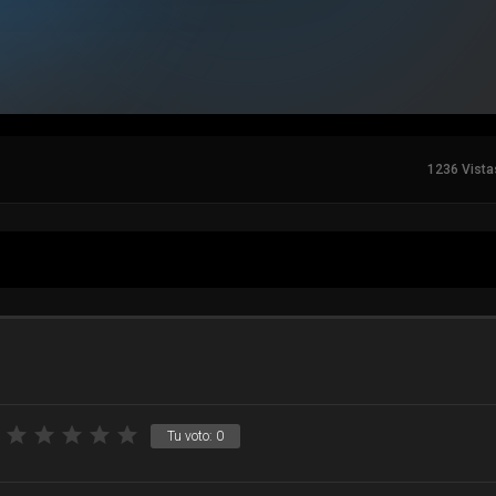
1236 Vista
Tu voto:
0