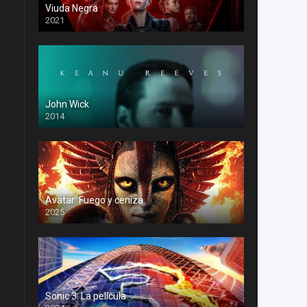
Viuda Negra
2021
John Wick
2014
Avatar: Fuego y ceniza
2025
Sonic 3: La película