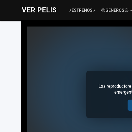
VER PELIS
⚡ESTRENOS⚡
😜GENEROS😜