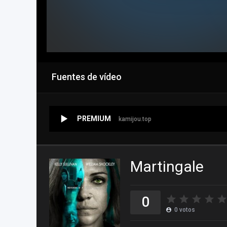
Fuentes de vídeo
PREMIUM
kamijou.top
Martingale
0
0
votos