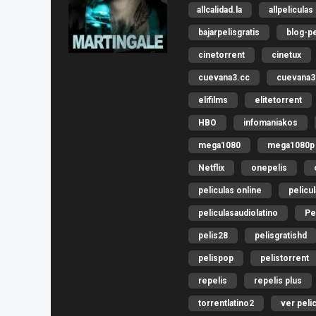
allcalidad.la
allpeliculas
bajarpelisgratis
blog-pe
cinetorrent
cinetux
cuevana3.cc
cuevana3.
elifilms
elitetorrent
HBO
infomaniakos
mega1080
mega1080p
Netflix
onepelis
peliculas online
pelicu
peliculasaudiolatino
Pe
pelis28
pelisgratishd
pelispop
pelistorrent
repelis
repelis plus
torrentlatino2
ver peli