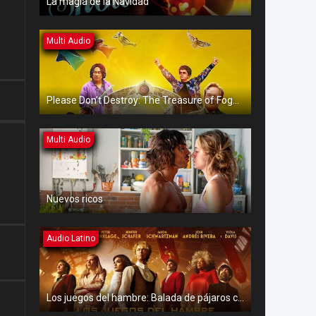
La magia de la Navidad
Multi Audio
Please Don’t Destroy: The Treasure of Foggy Mountain
Multi Audio
Nuevos ricos
Audio Latino
Los juegos del hambre: Balada de pájaros cantores y serpientes