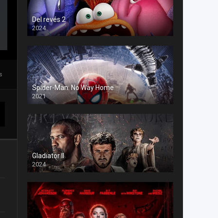
Del revés 2
2024
s
Spider-Man: No Way Home
2021
Gladiator II
2024