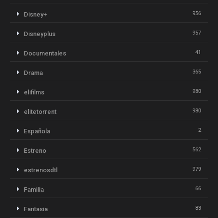
956
Disney+
957
Disneyplus
41
Documentales
365
Drama
980
elifilms
980
elitetorrent
2
Española
562
Estreno
979
estrenosdtl
66
Familia
83
Fantasia