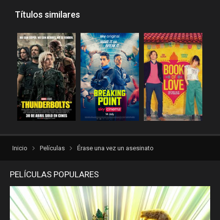
Rakuten
recpelis
Títulos similares
reinventorrent
repelis
repelis plus
repelis24
repelisgo
repelisplus
rexpelis
torrentlatino2
ver peliculas
verpeliculasultra
vvpelis
yestorrent
Inicio
Películas
Érase una vez un asesinato
PELÍCULAS POPULARES