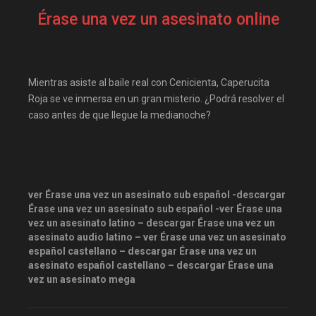
cuevana3.live
Érase una vez un asesinato online
descargandoxmega
Disney+
Disneyplus
elifilms
elitetorrent
Estreno
Mientras asiste al baile real con Cenicienta, Caperucita
estrenosdtl
gnula.io
Roja se ve inmersa en un gran misterio. ¿Podrá resolver el
caso antes de que llegue la medianoche?
grantorrent
grantorrents
HBO
infomaniakos
justwatch
Las-pelis
locopelis
magnetpelis
ver Érase una vez un asesinato sub español -descargar
Érase una vez un asesinato sub español -ver Érase una
mega1080
mega1080p
vez un asesinato latino – descargar Érase una vez un
megapeliculasrip
asesinato audio latino – ver Érase una vez un asesinato
español castellano – descargar Érase una vez un
mejortorrento
asesinato español castellano – descargar Érase una
mirandopeliculas
Netflix
vez un asesinato mega
onepelis
openpelis