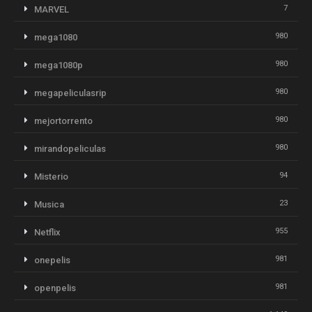
7
MARVEL
980
mega1080
980
mega1080p
980
megapeliculasrip
980
mejortorrento
980
mirandopeliculas
94
Misterio
23
Musica
955
Netflix
981
onepelis
981
openpelis