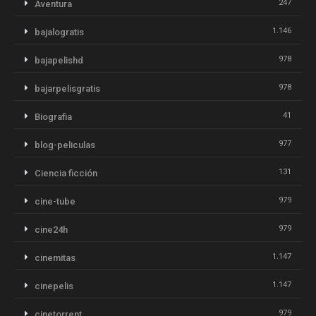
247
Aventura
1.146
bajalogratis
978
bajapelishd
978
bajarpelisgratis
41
Biografia
977
blog-peliculas
131
Ciencia ficción
979
cine-tube
979
cine24h
1.147
cinemitas
1.147
cinepelis
979
cinetorrent