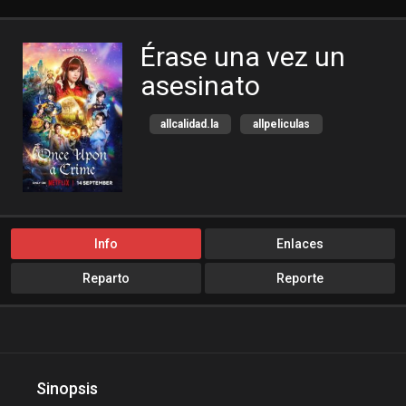
Érase una vez un
asesinato
allcalidad.la
allpeliculas
Amazon Prime
Aventura
bajalogratis
bajapelishd
bajarpelisgratis
blog-peliculas
cine-tube
cine24h
Info
Enlaces
cinemitas
cinepelis
Reparto
Reporte
cinetorrent
cinetux
cliver.to
Comedia
compucalitv
Crimen
Cuevana3
cuevana3.cc
Sinopsis