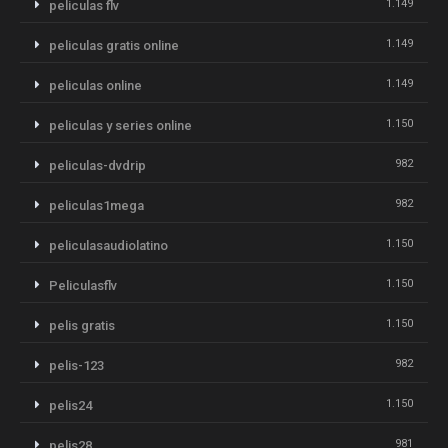
1.149
peliculas flv
1.149
peliculas gratis online
1.149
peliculas online
1.150
peliculas y series online
982
peliculas-dvdrip
982
peliculas1mega
1.150
peliculasaudiolatino
1.150
Peliculasflv
1.150
pelis gratis
982
pelis-123
1.150
pelis24
981
pelis28