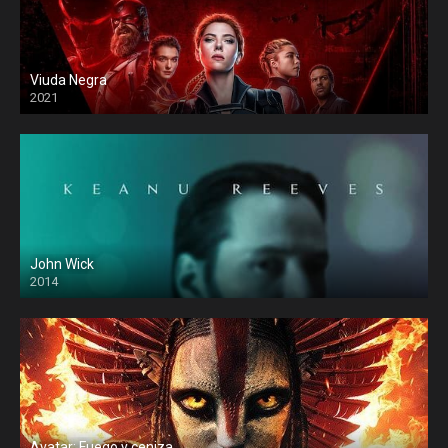
Viuda Negra
2021
John Wick
2014
Avatar: Fuego y ceniza