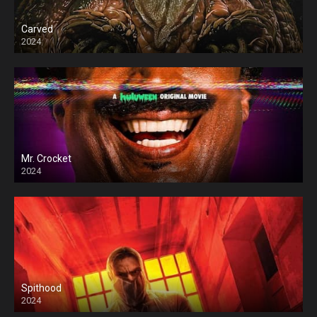
Carved
2024
Mr. Crocket
2024
Spithood
2024