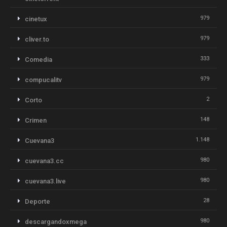
979
cinetux
979
cliver.to
333
Comedia
979
compucalitv
2
Corto
148
Crimen
1.148
Cuevana3
980
cuevana3.cc
980
cuevana3.live
28
Deporte
980
descargandoxmega