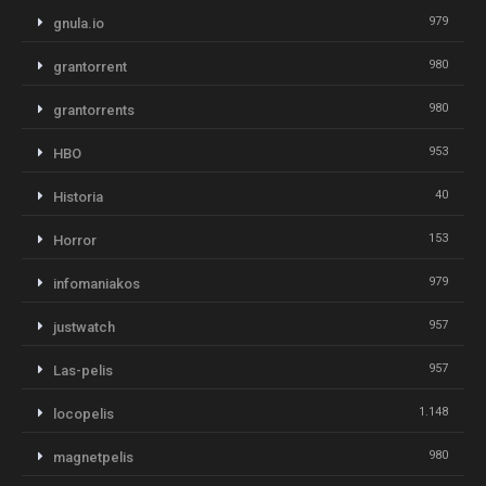
979
gnula.io
980
grantorrent
980
grantorrents
953
HBO
40
Historia
153
Horror
979
infomaniakos
957
justwatch
957
Las-pelis
1.148
locopelis
980
magnetpelis