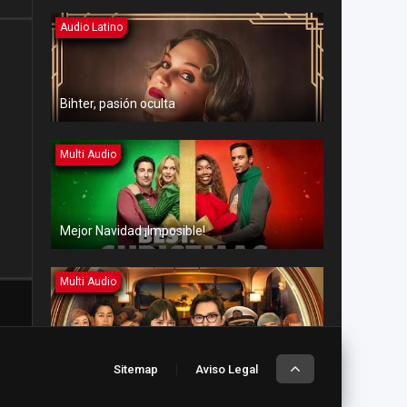
Audio Latino
Bihter, pasión oculta
Multi Audio
Mejor Navidad ¡Imposible!
Multi Audio
Amor en aguas turbulentas
Sitemap
Aviso Legal