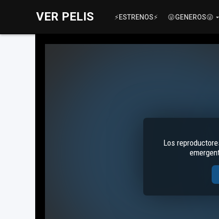
VER PELIS
⚡ESTRENOS⚡
😜GENEROS😜