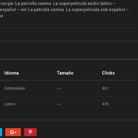
scargar La patrulla canina La superpelícula audio latino –
español – ver La patrulla canina La superpelícula sub español –
ga
Idioma
Tamaño
Clicks
Subtitulado
----
431
Latino
----
476