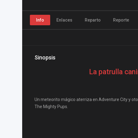
Info
Enlaces
Reparto
Reporte
Sinopsis
La patrulla cani
Un meteorito mágico aterriza en Adventure City y oto
The Mighty Pups.