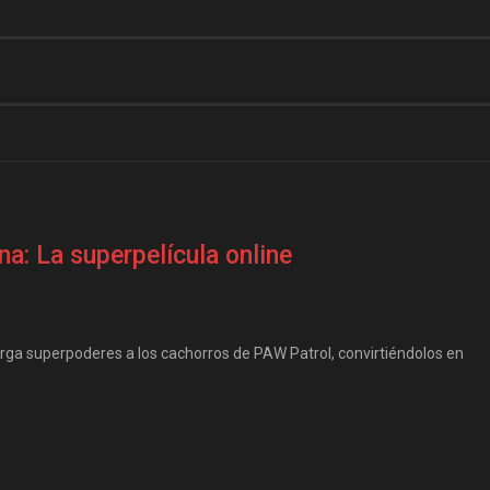
na: La superpelícula online
rga superpoderes a los cachorros de PAW Patrol, convirtiéndolos en