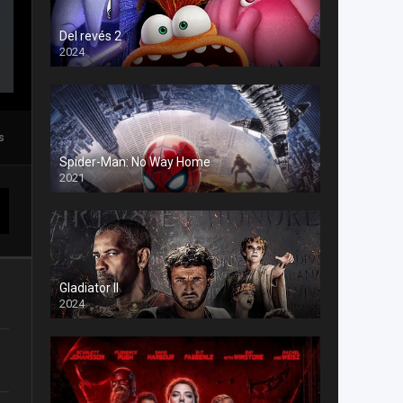
Del revés 2
2024
s
Spider-Man: No Way Home
2021
Gladiator II
2024