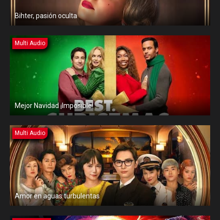
Bihter, pasión oculta
Multi Audio
Mejor Navidad ¡Imposible!
Multi Audio
Amor en aguas turbulentas