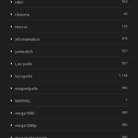
953
HBO
40
Historia
153
Horror
979
infomaniakos
957
justwatch
957
Las-pelis
1.148
locopelis
980
magnetpelis
7
MARVEL
980
mega1080
980
mega1080p
980
megapeliculasrip