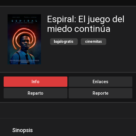
Espiral: El juego del
miedo continúa
bajalogratis
cinemitas
cinepelis
Crimen
Cuevana3
Estreno
locopelis
Misterio
peliculas flv
Info
Enlaces
peliculas gratis online
Reparto
Reporte
peliculas online
peliculas y series online
peliculasaudiolatino
Peliculasflv
pelis
Sinopsis