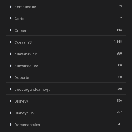
979
compucalitv
2
Corto
148
Crimen
1.148
Cuevana3
980
cuevana3.cc
980
cuevana3.live
28
Deporte
980
descargandoxmega
956
Disney+
957
Disneyplus
41
Documentales