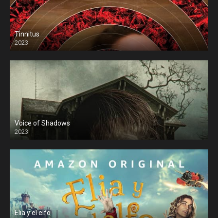
Tinnitus
2023
Voice of Shadows
2023
Elia y el elfo