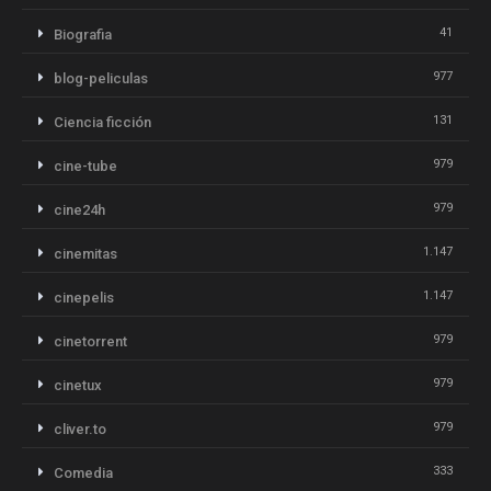
41
Biografia
977
blog-peliculas
131
Ciencia ficción
979
cine-tube
979
cine24h
1.147
cinemitas
1.147
cinepelis
979
cinetorrent
979
cinetux
979
cliver.to
333
Comedia