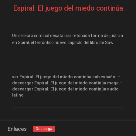
pelis gratis
pelis24
Espiral: El juego del miedo continúa
pelislatino
pelisplus.me
PoseidonHD
recpelis
repelis
repelis plus
Un cerebro criminal desata una retorcida forma de justicia
repelis24
repelisgo
en Spiral, el terrorífico nuevo capítulo del libro de Saw.
repelisplus
rexpelis
Terror
ver peliculas
ver Espiral: El juego del miedo continúa sub español –
descargar Espiral: El juego del miedo continúa mega –
descargar Espiral: El juego del miedo continúa audio
latino
Enlaces
Descarga