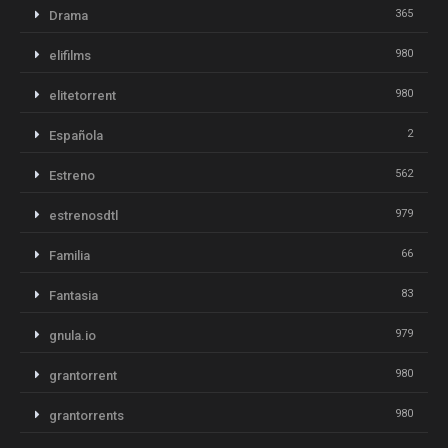
365
Drama
980
elifilms
980
elitetorrent
2
Española
562
Estreno
979
estrenosdtl
66
Familia
83
Fantasia
979
gnula.io
980
grantorrent
980
grantorrents