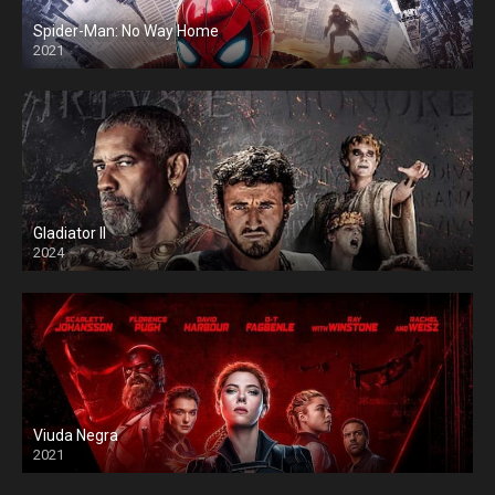
Spider-Man: No Way Home
2021
Gladiator II
2024
Viuda Negra
2021