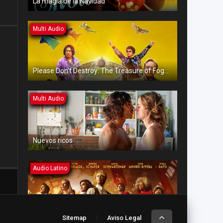
La magia de la Navidad
Multi Audio
Please Don’t Destroy: The Treasure of Foggy Mountain
Multi Audio
Nuevos ricos
Audio Latino
Los juegos del hambre: Balada de pájaros cantores y serpientes
Sitemap
Aviso Legal