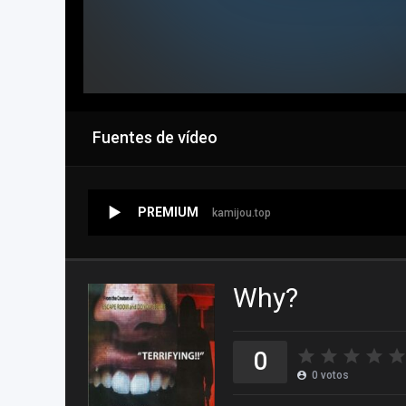
Fuentes de vídeo
PREMIUM
kamijou.top
Why?
0
0
votos