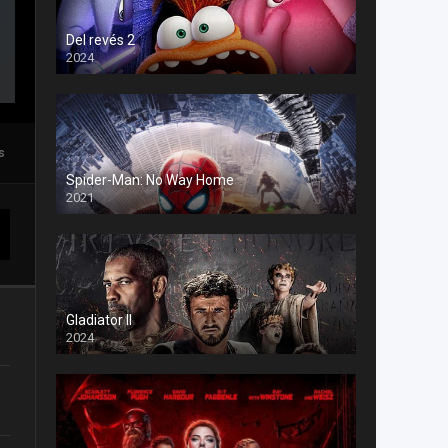
Del revés 2
2024
s
Spider-Man: No Way Home
2021
Gladiator II
2024