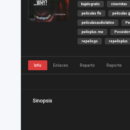
bajalogratis
cinemitas
peliculas flv
peliculas g
peliculasaudiolatino
Pe
pelisplus.me
Poseido
repelisgo
repelisplus
Info
Enlaces
Reparto
Reporte
Sinopsis