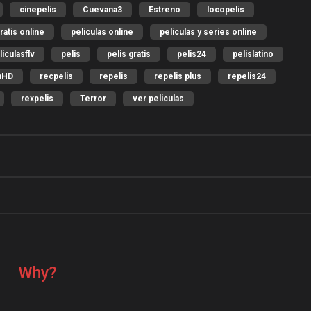
cinepelis
Cuevana3
Estreno
locopelis
ratis online
peliculas online
peliculas y series online
liculasflv
pelis
pelis gratis
pelis24
pelislatino
nHD
recpelis
repelis
repelis plus
repelis24
rexpelis
Terror
ver peliculas
Why?