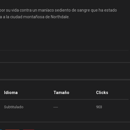
a por su vida contra un maníaco sediento de sangre que ha estado
sa a la ciudad montañosa de Northdale.
Idioma
Tamaño
Clicks
Subtitulado
----
903