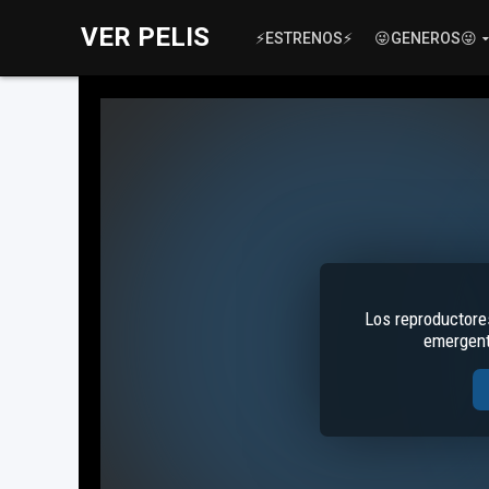
VER PELIS
⚡ESTRENOS⚡
😜GENEROS😜