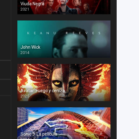
Viuda Negra
2021
John Wick
2014
Avatar: Fuego y ceniza
2025
Sonic 3: La película