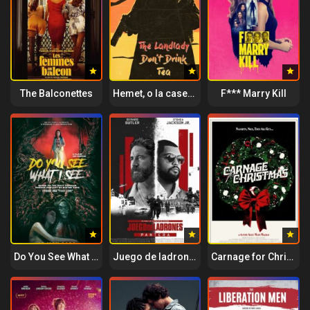
The Balconettes
Hemet, o la casera, no bebas té
F*** Marry Kill
Do You See What I See
Juego de ladrones: Pantera
Carnage for Christmas