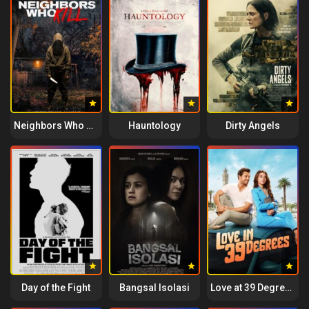
Neighbors Who Kill
Hauntology
Dirty Angels
Day of the Fight
Bangsal Isolasi
Love at 39 Degrees