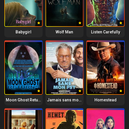
Babygirl
Wolf Man
Listen Carefully
Moon Ghost Returns
Jamais sans mon psy
Homestead