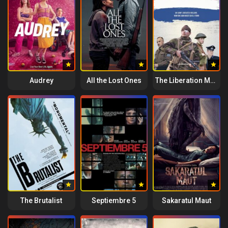
Audrey
All the Lost Ones
The Liberation Men
The Brutalist
Septiembre 5
Sakaratul Maut