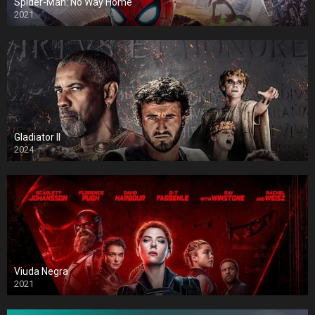
Spider-Man: No Way Home
2021
Gladiator II
2024
Viuda Negra
2021