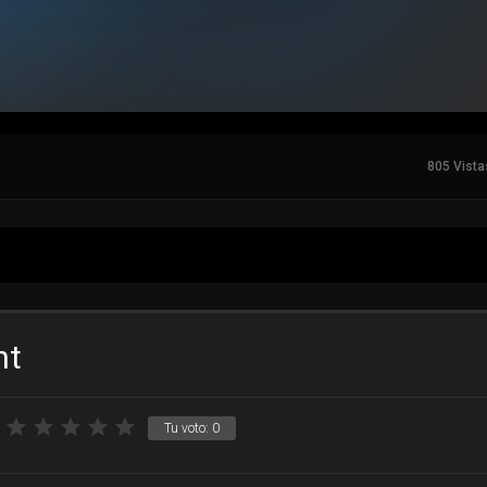
805 Vista
ht
Tu voto:
0