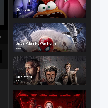
Del revés 2
2024
s
Spider-Man: No Way Home
2021
Gladiator II
2024