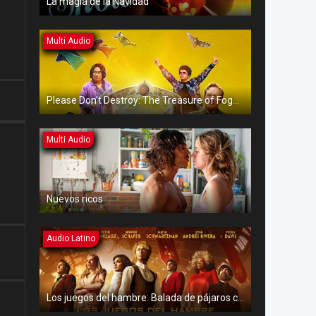
La magia de la Navidad
Multi Audio
Please Don’t Destroy: The Treasure of Foggy Mountain
Multi Audio
Nuevos ricos
Audio Latino
Los juegos del hambre: Balada de pájaros cantores y serpientes