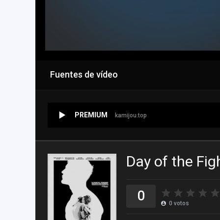
Fuentes de vídeo
PREMIUM
kamijou.top
Day of the Fig
0
0
votos