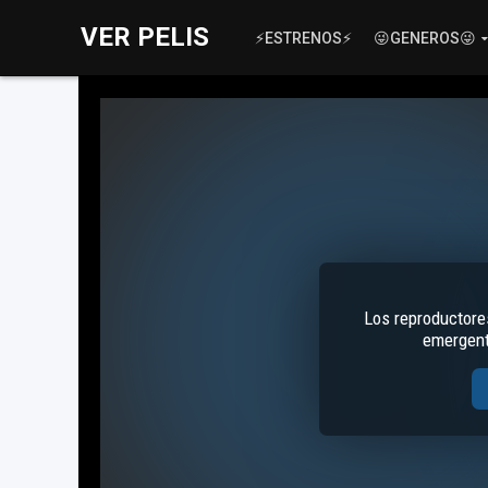
VER PELIS
⚡ESTRENOS⚡
😜GENEROS😜