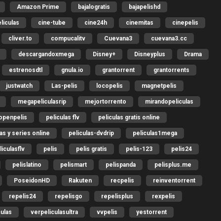
Amazon Prime
bajalogratis
bajapelishd
liculas
cine-tube
cine24h
cinemitas
cinepelis
cliver.to
compucalitv
Cuevana3
cuevana3.cc
descargandoxmega
Disney+
Disneyplus
Drama
estrenosdtl
gnula.io
grantorrent
grantorrents
justwatch
Las-pelis
locopelis
magnetpelis
megapeliculasrip
mejortorrento
mirandopeliculas
openpelis
peliculas flv
peliculas gratis online
las y series online
peliculas-dvdrip
peliculas1mega
liculasflv
pelis
pelis gratis
pelis-123
pelis24
pelislatino
pelismart
pelispanda
pelisplus.me
PoseidonHD
Rakuten
recpelis
reinventorrent
repelis24
repelisgo
repelisplus
rexpelis
culas
verpeliculasultra
vvpelis
yestorrent