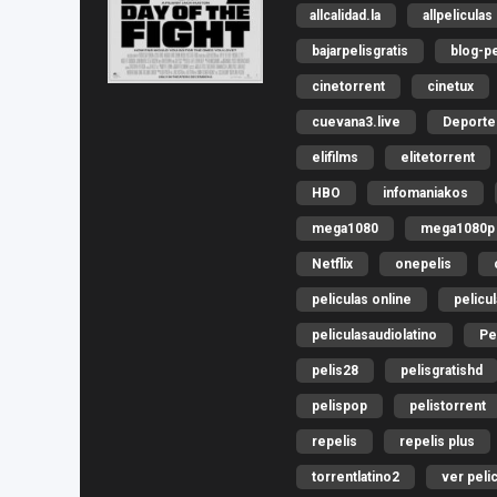
allcalidad.la
allpeliculas
bajarpelisgratis
blog-pe
cinetorrent
cinetux
cuevana3.live
Deporte
elifilms
elitetorrent
HBO
infomaniakos
mega1080
mega1080p
Netflix
onepelis
peliculas online
pelicu
peliculasaudiolatino
Pe
pelis28
pelisgratishd
pelispop
pelistorrent
repelis
repelis plus
torrentlatino2
ver peli