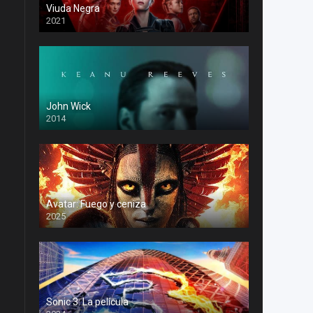
Viuda Negra
2021
John Wick
2014
Avatar: Fuego y ceniza
2025
Sonic 3: La película